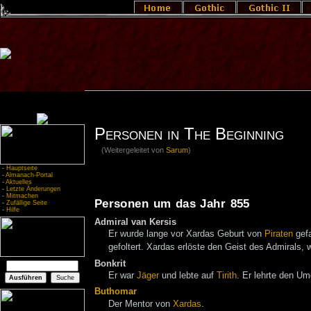
Personen in The Beginning
(Weitergeleitet von
Sarum
)
-
Hauptseite
-
Almanach-Portal
-
Aktuelles
-
Letzte Änderungen
-
Mitmachen
Personen um das Jahr 855
-
Zufällige Seite
-
Hilfe
Admiral van Kersis
Er wurde lange vor Xardas Geburt von
Piraten
gef
gefoltert. Xardas erlöste den Geist des Admirals,
Bonkrit
Er war
Jäger
und lebte auf
Tirith
. Er lehrte den 
Buthomar
Der Mentor von
Xardas
.