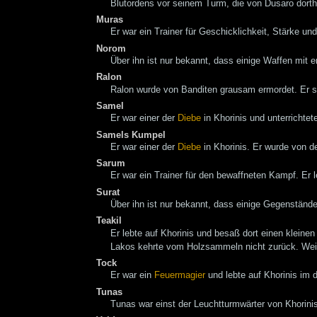
Blutordens vor seinem Turm, die von Dusaro dort
Muras
Er war ein Trainer für Geschicklichkeit, Stärke u
Norom
Über ihn ist nur bekannt, dass einige Waffen mit e
Ralon
Ralon wurde von Banditen grausam ermordet. Er 
Samel
Er war einer der
Diebe
in Khorinis und unterricht
Samels Kumpel
Er war einer der
Diebe
in Khorinis. Er wurde von d
Sarum
Er war ein Trainer für den bewaffneten Kampf. Er 
Surat
Über ihn ist nur bekannt, dass einige Gegenständ
Teakil
Er lebte auf Khorinis und besaß dort einen klein
Lakos kehrte vom Holzsammeln nicht zurück. Weit
Tock
Er war ein
Feuermagier
und lebte auf Khorinis im d
Tunas
Tunas war einst der Leuchtturmwärter von Khorinis