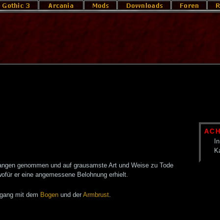
AC
In
K
angen genommen und auf grausamste Art und Weise zu Tode
 wofür er eine angemessene Belohnung erhielt.
Umgang mit dem
Bogen
und der
Armbrust
.