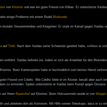
ster
von
Khorinis
und war ein guter Freund von Kilbas. Er unterstützte Xar
 hatte einige Probleme mit einem Rudel
Bluthunde
.
in brutaler Steuereintreiber und Kriegsherr. Er starb im Kampf gegen Xardas u
ia
auf
Tirith
. Nach dem Xardas seine Schwester gerettet hatte, schloss er s
n entführt. Xardas befreite sie, indem er sich als Anwerber für den Blutorde
Khorinis. Beim Kartenspielen hatte er buchstäblich sein letztes Hemd verlore
guter Freund von Celdric. Wie Celdric lebte er im Kloster, besaß aber auch ei
 dann zu ermorden. Später unterstützte er Xardas beim Kampf gegen Dusaros
n auf ihrem
Bauernhof
auf Khorinis. Beim Holzsammeln wurde er von
Wargen
rith und arbeitete dort als Astronom. Mit Hilfe seinen Teleskops, dass er zu ei