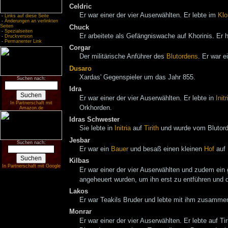
Celdric
Er war einer der vier Auserwählten. Er lebte im
Klo
-
Links auf diese Seite
-
Änderungen an verlinkten
Seiten
Chuck
-
Spezialseiten
Er arbeitete als Gefängniswache auf Khorinis. Er
-
Druckversion
-
Permanenter Link
Corgar
Der militärische Anführer des
Blutordens
. Er war e
Dusaro
Xardas' Gegenspieler um das Jahr 855.
Suchen nach:
Idra
Er war einer der vier Auserwählten. Er lebte in
Initr
In Partnerschaft mit
Orkhorden.
Amazon.de
Idras Schwester
Sie lebte in
Initria
auf
Tirith
und wurde vom Blutorde
Jesbar
Suchen nach:
Er war ein
Bauer
und besaß einen kleinen
Hof
auf 
Kilbas
In Partnerschaft mit Google
Er war einer der vier Auserwählten und zudem ein 
angeheuert wurden, um ihn erst zu entführen und
Lakos
Er war Teakils Bruder und lebte mit ihm zusamme
Monrar
Er war einer der vier Auserwählten. Er lebte auf Ti