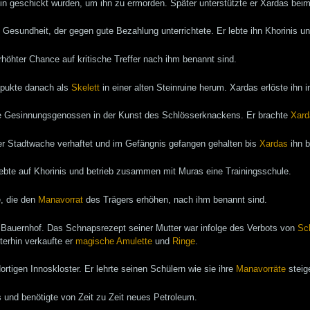
hin geschickt wurden, um ihn zu ermorden. Später unterstützte er Xardas b
nd Gesundheit, der gegen gute Bezahlung unterrichtete. Er lebte ihn Khorinis
rhöhter Chance auf kritische Treffer nach ihm benannt sind.
spukte danach als
Skelett
in einer alten Steinruine herum. Xardas erlöste ihn 
ete Gesinnungsgenossen in der Kunst des Schlösserknackens. Er brachte
Xard
er Stadtwache verhaftet und im Gefängnis gefangen gehalten bis
Xardas
ihn b
lebte auf Khorinis und betrieb zusammen mit Muras eine Trainingsschule.
e, die den
Manavorrat
des Trägers erhöhen, nach ihm benannt sind.
en Bauernhof. Das Schnapsrezept seiner Mutter war infolge des Verbots von
Sc
erhin verkaufte er
magische
Amulette
und
Ringe
.
ortigen Innoskloster. Er lehrte seinen Schülern wie sie ihre
Manavorräte
steig
 und benötigte von Zeit zu Zeit neues Petroleum.