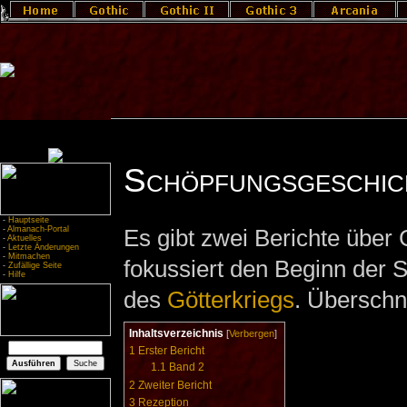
Schöpfungsgeschic
-
Hauptseite
-
Almanach-Portal
Es gibt zwei Berichte über
-
Aktuelles
-
Letzte Änderungen
-
Mitmachen
fokussiert den Beginn der 
-
Zufällige Seite
-
Hilfe
des
Götterkriegs
. Überschn
Inhaltsverzeichnis
[
Verbergen
]
1
Erster Bericht
1.1
Band 2
2
Zweiter Bericht
3
Rezeption