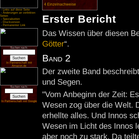
4
Einzelnachweise
-
Links auf diese Seite
-
Änderungen an verlinkten
Erster Bericht
Seiten
-
Spezialseiten
-
Druckversion
-
Permanenter Link
Das Wissen über diesen Ber
Götter
“.
Suchen nach:
Band 2
In Partnerschaft mit
Amazon.de
Der zweite Band beschreibt
und Segen.
Suchen nach:
"Vom Anbeginn der Zeit: Es
In Partnerschaft mit Google
Wesen zog über die Welt. 
erhellte alles. Und Innos s
Wesen im Licht des Innos l
aber noch zu stark. Da teil