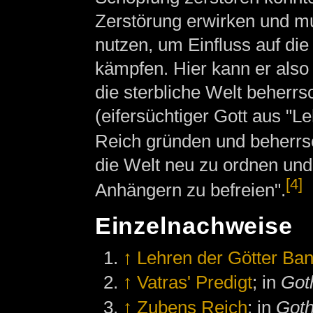
Zerstörung erwirken und mu
nutzen, um Einfluss auf di
kämpfen. Hier kann er also
die sterbliche Welt beherrs
(eifersüchtiger Gott aus "L
Reich gründen und beherr
die Welt neu zu ordnen und
[4]
Anhängern zu befreien".
Einzelnachweise
↑
Lehren der Götter Ba
↑
Vatras' Predigt
; in
Goth
↑
Zubens Reich
; in
Goth