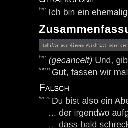
Held
Ich bin ein ehemali
Zusammenfass
Inhalte aus diesem Abschnitt oder der
Held
(gecancelt)
Und, gib
Vatras
Gut, fassen wir m
Falsch
Vatras
Du bist also ein A
... der irgendwo auf
... dass bald schre