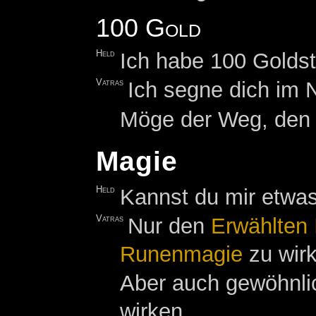
100 Gold
Held
Ich habe 100 Goldst
Vatras
Ich segne dich im 
Möge der Weg, den 
Magie
Held
Kannst du mir etwa
Vatras
Nur den
Erwählten 
Runenmagie
zu wir
Aber auch gewöhnlic
wirken.