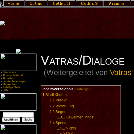
Vatras/Dialoge
(Weitergeleitet von
Vatras'
-
Hauptseite
-
Almanach-Portal
-
Aktuelles
-
Letzte Änderungen
-
Mitmachen
-
Zufällige Seite
Inhaltsverzeichnis
[
Verbergen
]
-
Hilfe
1
Stadt Khorinis
1.1
Predigt
1.2
Vorstellung
1.3
Segen
1.3.1
Geweihten Innos'
1.4
Spende
1.4.1
Nichts