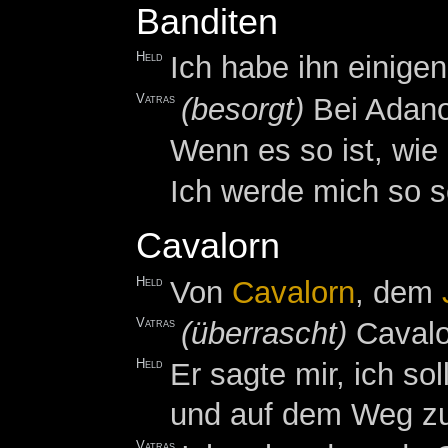
Banditen
Held
Ich habe ihn einige
Vatras
(besorgt)
Bei Adanos
Wenn es so ist, wie
Ich werde mich so 
Cavalorn
Held
Von
Cavalorn
, dem
Vatras
(überrascht)
Cavalo
Held
Er sagte mir, ich so
und auf dem Weg zu
Vatras