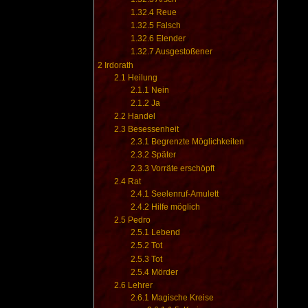
1.32.4
Reue
1.32.5
Falsch
1.32.6
Elender
1.32.7
Ausgestoßener
2
Irdorath
2.1
Heilung
2.1.1
Nein
2.1.2
Ja
2.2
Handel
2.3
Besessenheit
2.3.1
Begrenzte Möglichkeiten
2.3.2
Später
2.3.3
Vorräte erschöpft
2.4
Rat
2.4.1
Seelenruf-Amulett
2.4.2
Hilfe möglich
2.5
Pedro
2.5.1
Lebend
2.5.2
Tot
2.5.3
Tot
2.5.4
Mörder
2.6
Lehrer
2.6.1
Magische Kreise