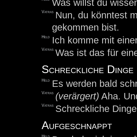
Was willst du wisse
Vatras
Nun, du könntest m
gekommen bist.
Held
Ich komme mit einer
Vatras
Was ist das für ein
Schreckliche Dinge
Held
Es werden bald schr
Vatras
(verärgert)
Aha. Und
Vatras
Schreckliche Dinge
Aufgeschnappt
Held