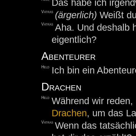
Das habe ich irgend
Vatras
(ärgerlich)
Weißt du
Vatras
Aha. Und deshalb h
eigentlich?
Abenteurer
Held
Ich bin ein Abenteu
Drachen
Held
Während wir reden,
Drachen
, um das La
Vatras
Wenn das tatsächli