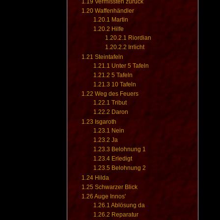
1.19
Vermissten zurück
1.20
Waffenhändler
1.20.1
Martin
1.20.2
Hilfe
1.20.2.1
Riordian
1.20.2.2
Irrlicht
1.21
Steintafeln
1.21.1
Unter 5 Tafeln
1.21.2
5 Tafeln
1.21.3
10 Tafeln
1.22
Weg des Feuers
1.22.1
Tribut
1.22.2
Daron
1.23
Isgaroth
1.23.1
Nein
1.23.2
Ja
1.23.3
Belohnung 1
1.23.4
Erledigt
1.23.5
Belohnung 2
1.24
Hilda
1.25
Schwarzer Blick
1.26
Auge Innos'
1.26.1
Ablösung da
1.26.2
Reparatur