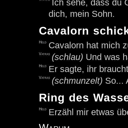
Ich sehe, dass du 
dich, mein Sohn.
Cavalorn schic
Held
Cavalorn hat mich zu
Vatras
(schlau)
Und was hat
Held
Er sagte, ihr brauch
Vatras
(schmunzelt)
So...
Ring des Wass
Held
Erzähl mir etwas ü
Warum