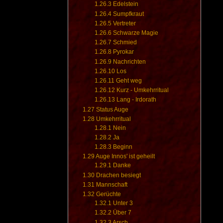
1.26.3
Edelstein
1.26.4
Sumpfkraut
1.26.5
Vertreter
1.26.6
Schwarze Magie
1.26.7
Schmied
1.26.8
Pyrokar
1.26.9
Nachrichten
1.26.10
Los
1.26.11
Geht weg
1.26.12
Kurz - Umkehrritual
1.26.13
Lang - Irdorath
1.27
Status Auge
1.28
Umkehrritual
1.28.1
Nein
1.28.2
Ja
1.28.3
Beginn
1.29
Auge Innos' ist geheilt
1.29.1
Danke
1.30
Drachen besiegt
1.31
Mannschaft
1.32
Gerüchte
1.32.1
Unter 3
1.32.2
Über 7
1.32.3
Arsch