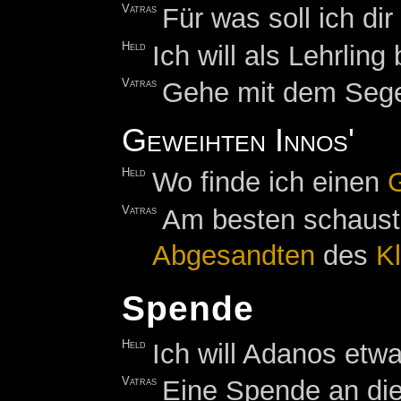
Vatras
Für was soll ich d
Held
Ich will als Lehrlin
Vatras
Gehe mit dem Sege
Geweihten Innos'
Held
Wo finde ich einen
G
Vatras
Am besten schaus
Abgesandten
des
K
Spende
Held
Ich will Adanos etw
Vatras
Eine Spende an di