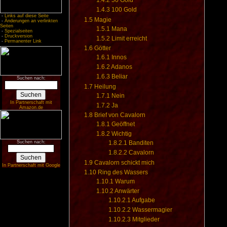
1.4.2
50 Gold
1.4.3
100 Gold
-
Links auf diese Seite
1.5
Magie
-
Änderungen an verlinkten
Seiten
1.5.1
Mana
-
Spezialseiten
-
Druckversion
1.5.2
Limit erreicht
-
Permanenter Link
1.6
Götter
1.6.1
Innos
1.6.2
Adanos
1.6.3
Beliar
Suchen nach:
1.7
Heilung
1.7.1
Nein
In Partnerschaft mit
1.7.2
Ja
Amazon.de
1.8
Brief von Cavalorn
1.8.1
Geöffnet
1.8.2
Wichtig
Suchen nach:
1.8.2.1
Banditen
1.8.2.2
Cavalorn
1.9
Cavalorn schickt mich
In Partnerschaft mit Google
1.10
Ring des Wassers
1.10.1
Warum
1.10.2
Anwärter
1.10.2.1
Aufgabe
1.10.2.2
Wassermagier
1.10.2.3
Mitglieder