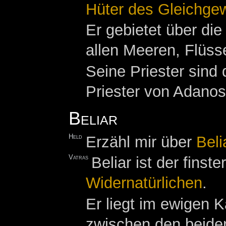
Hüter des Gleichge
Er gebietet über di
allen Meeren, Flüs
Seine Priester sind
Priester von Adanos
Beliar
Held
Erzähl mir über
Beli
Vatras
Beliar ist der finst
Widernatürlichen
.
Er liegt im ewigen 
zwischen den beide