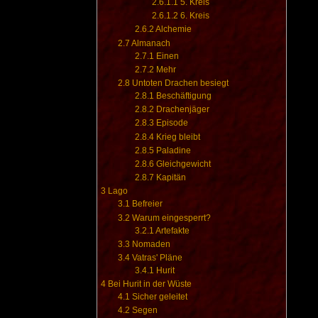
2.6.1.1
5. Kreis
2.6.1.2
6. Kreis
2.6.2
Alchemie
2.7
Almanach
2.7.1
Einen
2.7.2
Mehr
2.8
Untoten Drachen besiegt
2.8.1
Beschäftigung
2.8.2
Drachenjäger
2.8.3
Episode
2.8.4
Krieg bleibt
2.8.5
Paladine
2.8.6
Gleichgewicht
2.8.7
Kapitän
3
Lago
3.1
Befreier
3.2
Warum eingesperrt?
3.2.1
Artefakte
3.3
Nomaden
3.4
Vatras' Pläne
3.4.1
Hurit
4
Bei Hurit in der Wüste
4.1
Sicher geleitet
4.2
Segen