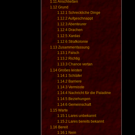
1.11
Anschließen
1.12
Grund
1.12.1
Schreckliche Dinge
1.12.2
Aufgeschnappt
1.12.3
Abenteurer
1.12.4
Drachen
1.12.5
Xardas
1.12.6
Strafkolonie
1.13
Zusammenfassung
1.13.1
Falsch
1.13.2
Richtig
1.13.3
Chance vertan
1.14
Großes leisten
1.14.1
Schläfer
1.14.2
Barriere
1.14.3
Vermisste
1.14.4
Nachricht für die Paladine
1.14.5
Beziehungen
1.14.6
Gemeinschaft
1.15
Warte
1.15.1
Lares unbekannt
1.15.2
Lares bereits bekannt
1.16
Bereit
1.16.1
Nein