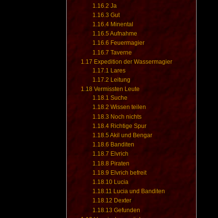
1.16.2
Ja
1.16.3
Gut
1.16.4
Minental
1.16.5
Aufnahme
1.16.6
Feuermagier
1.16.7
Taverne
1.17
Expedition der Wassermagier
1.17.1
Lares
1.17.2
Leitung
1.18
Vermissten Leute
1.18.1
Suche
1.18.2
Wissen teilen
1.18.3
Noch nichts
1.18.4
Richtige Spur
1.18.5
Akil und Bengar
1.18.6
Banditen
1.18.7
Elvrich
1.18.8
Piraten
1.18.9
Elvrich befreit
1.18.10
Lucia
1.18.11
Lucia und Banditen
1.18.12
Dexter
1.18.13
Gefunden