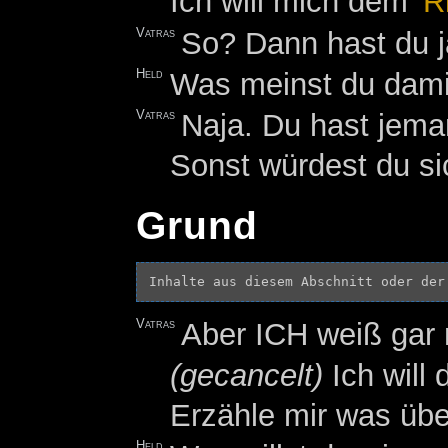
Ich will mich dem '
R
Vatras
So? Dann hast du ja
Held
Was meinst du dami
Vatras
Naja. Du hast jeman
Sonst würdest du si
Grund
Inhalte aus diesem Abschnitt oder der
Vatras
Aber ICH weiß gar n
(gecancelt)
Ich will 
Erzähle mir was übe
Held