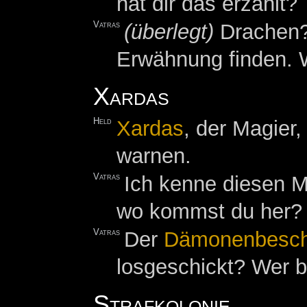
hat dir das erzählt?
Vatras
(überlegt)
Drachen?
Erwähnung finden. 
Xardas
Held
Xardas
, der Magier,
warnen.
Vatras
Ich kenne diesen M
wo kommst du her?
Vatras
Der
Dämonenbesch
losgeschickt? Wer bi
Strafkolonie