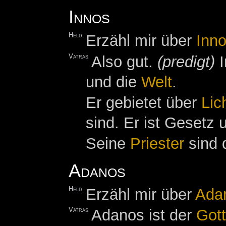
Innos
Held
Erzähl mir über
Inn
Vatras
Also gut.
(predigt)
I
und die
Welt
.
Er gebietet über
Lic
sind. Er ist Gesetz 
Seine
Priester
sind 
Adanos
Held
Erzähl mir über
Ada
Vatras
Adanos ist der
Gott