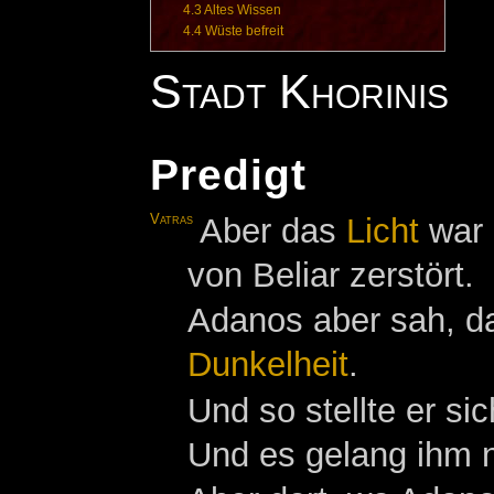
4.3
Altes Wissen
4.4
Wüste befreit
Stadt Khorinis
Predigt
Vatras
Aber das
Licht
war 
von Beliar zerstört.
Adanos aber sah, da
Dunkelheit
.
Und so stellte er s
Und es gelang ihm n