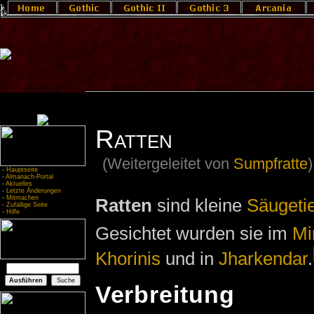
Ratten
(Weitergeleitet von
Sumpfratte
)
-
Hauptseite
-
Almanach-Portal
-
Aktuelles
-
Letzte Änderungen
-
Mitmachen
Ratten
sind kleine
Säugeti
-
Zufällige Seite
-
Hilfe
Gesichtet wurden sie im
Mi
Khorinis
und in
Jharkendar
.
Verbreitung