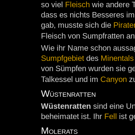
so viel
Fleisch
wie andere T
dass es nichts Besseres i
gab, musste sich die
Pirate
Fleisch von Sumpfratten an
Wie ihr Name schon aussagt
Sumpfgebiet
des
Minentals
von Sümpfen wurden sie g
Talkessel und im
Canyon
zu
Wüstenratten
Wüstenratten
sind eine Un
beheimatet ist. Ihr
Fell
ist g
Molerats