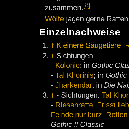
[8]
zusammen.
Wölfe
jagen gerne Ratten
Einzelnachweise
↑
Kleinere Säugetiere: 
↑
Sichtungen:
-
Kolonie
; in
Gothic Clas
-
Tal Khorinis
; in
Gothic 
-
Jharkendar
; in
Die Na
↑
- Sichtungen:
Tal Khor
-
Riesenratte: Frisst lie
Feinde nur kurz. Rotte
Gothic II Classic