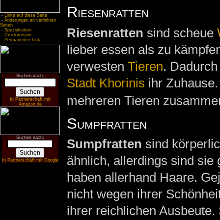
Riesenratten
-
Links auf diese Seite
-
Änderungen an verlinkten
Seiten
Riesenratten
sind scheue
-
Spezialseiten
-
Druckversion
-
Permanenter Link
lieber essen als zu kämpfe
verwesten
Tieren
. Dadurch 
Suchen nach:
Stadt Khorinis
ihr Zuhause. 
mehreren Tieren zusamme
In Partnerschaft mit
Amazon.de
Sumpfratten
Suchen nach:
Sumpfratten
sind körperli
ähnlich, allerdings sind si
In Partnerschaft mit Google
haben allerhand Haare. Gej
nicht wegen ihrer Schönhei
ihrer reichlichen Ausbeute.