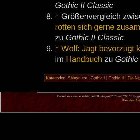
Gothic II Classic
↑
Größenvergleich zwi
rotten sich gerne zusa
zu
Gothic II Classic
↑
Wolf: Jagt bevorzugt 
im
Handbuch
zu
Gothic 
Kategorien
:
Säugetiere
|
Gothic I
|
Gothic II
|
Die Na
Diese Seite wurde zuletzt am 11. August 2024 um 20:51 Uhr ge
Über den Got