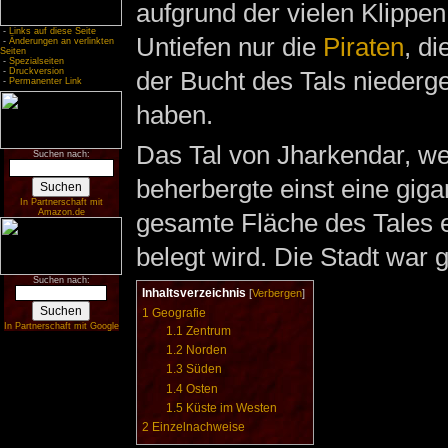
aufgrund der vielen Klippe
-
Links auf diese Seite
Untiefen nur die
Piraten
, di
-
Änderungen an verlinkten
Seiten
-
Spezialseiten
der Bucht des Tals niederg
-
Druckversion
-
Permanenter Link
haben.
Das Tal von Jharkendar, we
Suchen nach:
beherbergte einst eine giga
In Partnerschaft mit
Amazon.de
gesamte Fläche des Tales e
belegt wird. Die Stadt war
Suchen nach:
Inhaltsverzeichnis
[
Verbergen
]
1
Geografie
In Partnerschaft mit Google
1.1
Zentrum
1.2
Norden
1.3
Süden
1.4
Osten
1.5
Küste im Westen
2
Einzelnachweise