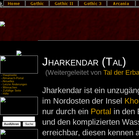
Jharkendar (Tal)
(Weitergeleitet von
Tal der Erb
-
Hauptseite
-
Almanach-Portal
-
Aktuelles
-
Letzte Änderungen
Jharkendar ist ein unzugäng
-
Mitmachen
-
Zufällige Seite
-
Hilfe
im Nordosten der Insel
Khor
nur durch ein
Portal
in den 
und den komplizierten Wa
erreichbar, diesen kennen 