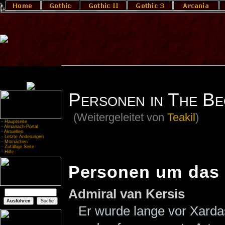
Personen in The Be
(Weitergeleitet von
Teakil
)
-
Hauptseite
-
Almanach-Portal
-
Aktuelles
-
Letzte Änderungen
-
Mitmachen
-
Zufällige Seite
-
Hilfe
Personen um das 
Admiral van Kersis
Er wurde lange vor Xard