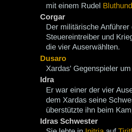
mit einem Rudel
Bluthun
Corgar
Der militärische Anführer
Steuereintreiber und Kri
die vier Auserwählten.
Dusaro
Xardas' Gegenspieler um 
Idra
Er war einer der vier Aus
dem Xardas seine Schweste
überstützte ihn beim Ka
Idras Schwester
Sie lebte in
Initria
auf
Tiri