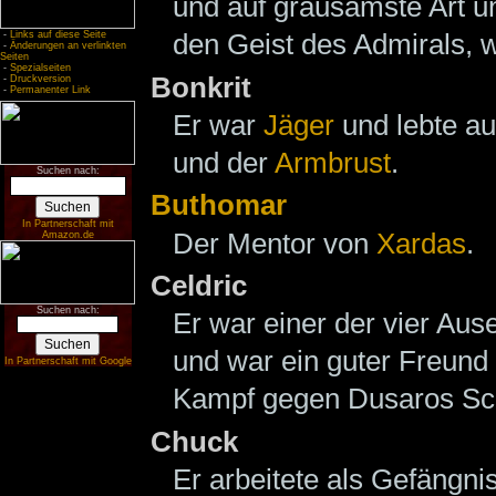
und auf grausamste Art un
den Geist des Admirals, 
-
Links auf diese Seite
-
Änderungen an verlinkten
Seiten
-
Spezialseiten
Bonkrit
-
Druckversion
-
Permanenter Link
Er war
Jäger
und lebte a
und der
Armbrust
.
Suchen nach:
Buthomar
In Partnerschaft mit
Der Mentor von
Xardas
.
Amazon.de
Celdric
Suchen nach:
Er war einer der vier Aus
und war ein guter Freund 
In Partnerschaft mit Google
Kampf gegen Dusaros Sc
Chuck
Er arbeitete als Gefängni