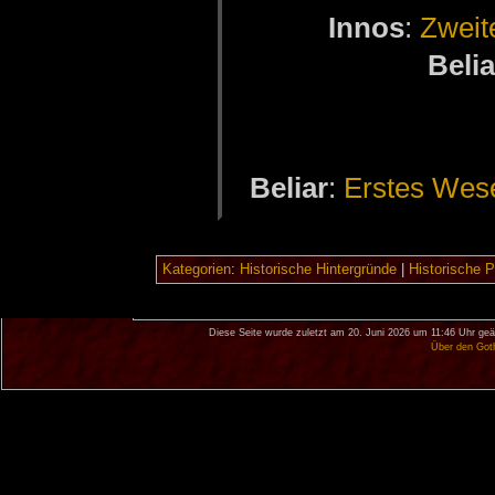
In­nos
:
Zwei­
Be­li­
Be­li­ar
:
Ers­tes We­
Kategorien
:
Historische Hintergründe
|
Historische 
Diese Seite wurde zuletzt am 20. Juni 2026 um 11:46 Uhr geä
Über den Got