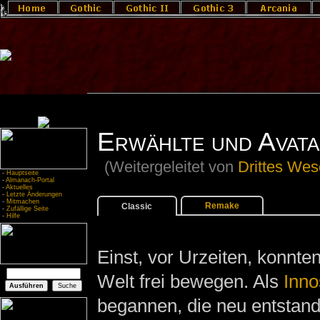
Erwählte und Avata
(Weitergeleitet von
Drittes We
-
Hauptseite
-
Almanach-Portal
-
Aktuelles
-
Letzte Änderungen
-
Mitmachen
Remake
Classic
-
Zufällige Seite
-
Hilfe
Einst, vor Urzeiten, konnten
Welt frei bewegen. Als
Inno
begannen, die neu entstan