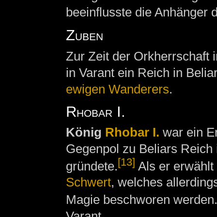
beeinflusste die Anhänger 
Zuben
Zur Zeit der Orkherrschaft
in Varant ein Reich in Bel
ewigen Wanderers
.
Rhobar I.
König
Rhobar I.
war ein Er
Gegenpol zu Beliars Reich 
[13]
gründete.
Als er erwählt 
Schwert
, welches allerding
Magie beschworen werden
Varant.