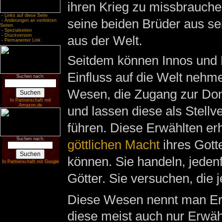
ihren Krieg zu missbrauch
-
Links auf diese Seite
seine beiden Brüder aus se
-
Änderungen an verlinkten
Seiten
-
Spezialseiten
-
Druckversion
aus der Welt.
-
Permanenter Link
Seitdem können Innos und B
Einfluss auf die Welt nehm
Suchen nach:
Wesen, die Zugang zur Do
In Partnerschaft mit
Amazon.de
und lassen diese als Stellv
führen. Diese Erwählten erh
Suchen nach:
göttlichen Macht
ihres Gotte
können. Sie handeln, jedenf
In Partnerschaft mit Google
Götter. Sie versuchen, die 
Diese Wesen nennt man Erw
diese meist auch nur Erwäh