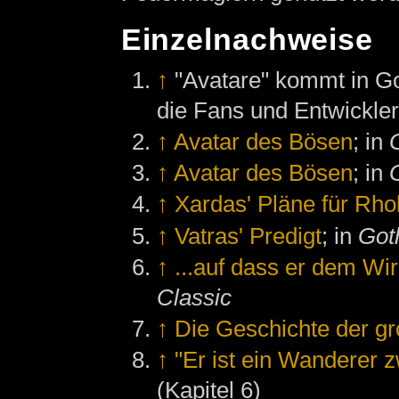
Einzelnachweise
↑
"Avatare" kommt in Go
die Fans und Entwickler
↑
Avatar des Bösen
; in
↑
Avatar des Bösen
; in
↑
Xardas' Pläne für Rh
↑
Vatras' Predigt
; in
Goth
↑
...auf dass er dem Wirk
Classic
↑
Die Geschichte der gr
↑
"Er ist ein Wanderer 
(Kapitel 6)