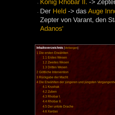
König Rhobar II.
-> Zepter
Der
Held
-> das
Auge Inn
Zepter von Varant, den S
Adanos'
Inhaltsverzeichnis
[
Verbergen
]
1
Die ersten Erwählten
1.1
Erstes Wesen
1.2
Zweites Wesen
1.3
Drittes Wesen
2
Göttliche Intervention
3
Rückgabe der Macht
4
Die Erwählten der jüngeren und jüngsten Vergangenhe
4.1
Krushak
4.2
Zuben
4.3
Rhobar I.
4.4
Rhobar II.
4.5
Der untote Drache
4.6
Xardas