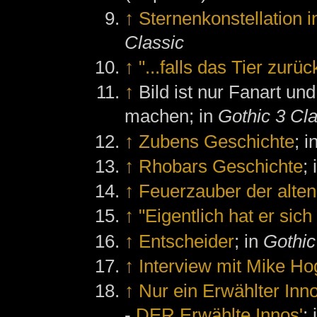
↑
Sternenkonstellation in
Classic
↑
"...falls das Tier zurü
↑
Bild ist nur Fanart un
machen; in
Gothic 3 Cla
↑
Zubens Geschichte
; i
↑
Rhobars Geschichte
;
↑
Feuerzauber der alte
↑
"Eigentlich hat er si
↑
Entscheider
; in
Gothic
↑
Interview mit Mike H
↑
Nur ein Erwählter Inno
-
DER Erwählte Innos'
;