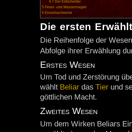
4.7
Der Entscheider
5
Feuer- und Wassermagier
6
Einzelnachweise
Die ersten Erwähl
Die Reihenfolge der Wesen e
Abfolge ihrer Erwählung dur
Erstes Wesen
Um Tod und Zerstörung über
wählt
Beliar
das
Tier
und se
göttlichen Macht.
Zweites Wesen
Um dem Wirken Beliars Einh