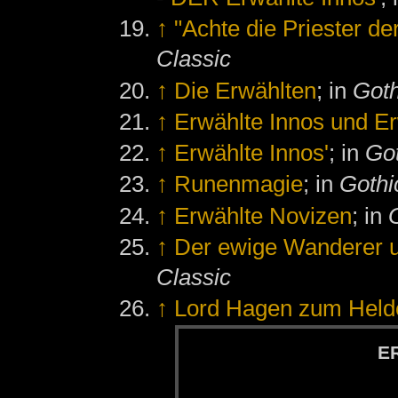
↑
"Achte die Priester de
Classic
↑
Die Erwählten
; in
Goth
↑
Erwählte Innos und E
↑
Erwählte Innos'
; in
Got
↑
Runenmagie
; in
Gothic
↑
Erwählte Novizen
; in
↑
Der ewige Wanderer u
Classic
↑
Lord Hagen zum Held
ER