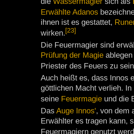
die
Wassermagier
sich als
Erwählte Adanos
bezeichne
ihnen ist es gestattet,
Rune
[23]
wirken.
Die Feuermagier sind erwäh
Prüfung der Magie
ablegen 
Priester des Feuers zu sein
Auch heißt es, dass Innos e
göttlichen Macht verlieh. I
seine
Feuermagie
und die 
Das
Auge Innos'
, von dem a
Erwählter es tragen kann, s
Feuermagiern genutzt wer