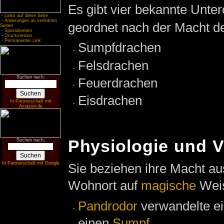
Es gibt vier bekannte Unte
-
Links auf diese Seite
-
Änderungen an verlinkten
geordnet nach der Macht d
Seiten
-
Spezialseiten
-
Druckversion
-
Permanenter Link
Sumpfdrachen
Felsdrachen
Suchen nach:
Feuerdrachen
Eisdrachen
In Partnerschaft mit
Amazon.de
Physiologie und V
Suchen nach:
In Partnerschaft mit Google
Sie beziehen ihre Macht au
Wohnort auf
magische
Weis
Pandrodor
verwandelte e
einen
Sumpf
.