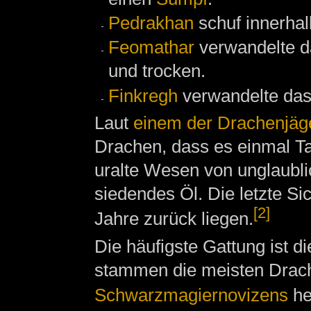
Pedrakhan
schuf innerha
Feomathar
verwandelte 
und trocken.
Finkregh
verwandelte da
Laut
einem der Drachenjäge
Drachen, dass es einmal T
uralte Wesen von unglaublic
siedendes Öl. Die letzte S
[2]
Jahre zurück liegen.
Die häufigste Gattung ist 
stammen die meisten Drach
Schwarzmagiernovizens
he