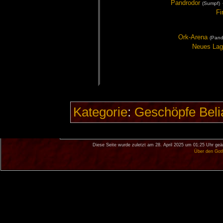
Pand­ro­dor
(Sumpf)
Fi
Ork-Are­na
(Pand­
Neu­es La­
Kategorie
:
Geschöpfe Beli
Diese Seite wurde zuletzt am 28. April 2025 um 01:25 Uhr geä
Über den Got