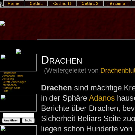
Drachen
(Weitergeleitet von
Drachenblu
-
Hauptseite
-
Almanach-Portal
-
Aktuelles
-
Letzte Änderungen
Drachen
sind mächtige Kr
-
Mitmachen
-
Zufällige Seite
-
Hilfe
in der Sphäre
Adanos
hause
Berichte über Drachen, bev
Sicherheit Beliars Seite zu
liegen schon Hunderte von 