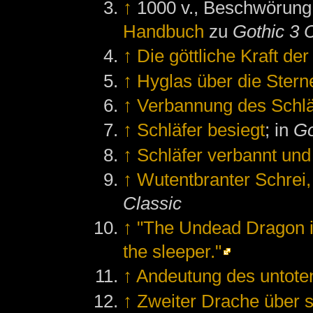
↑
1000 v., Beschwörung 
Handbuch
zu
Gothic 3 
↑
Die göttliche Kraft der
↑
Hyglas über die Stern
↑
Verbannung des Schlä
↑
Schläfer besiegt
; in
Go
↑
Schläfer verbannt und
↑
Wutentbranter Schrei,
Classic
↑
"The Undead Dragon is 
the sleeper."
↑
Andeutung des untote
↑
Zweiter Drache über s