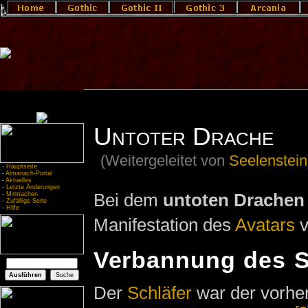
Untoter Drache
(Weitergeleitet von
Seelenstein
-
Hauptseite
-
Almanach-Portal
-
Aktuelles
-
Letzte Änderungen
Bei dem
untoten Drachen
-
Mitmachen
-
Zufällige Seite
-
Hilfe
Manifestation des
Avatars
v
Verbannung des S
Der
Schläfer
war der vorher