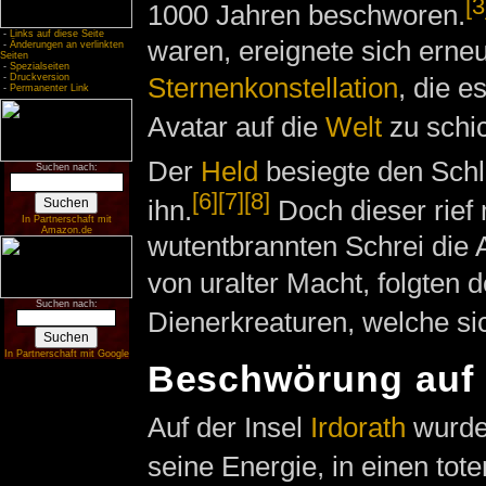
[3
1000 Jahren beschworen.
-
Links auf diese Seite
waren, ereignete sich erne
-
Änderungen an verlinkten
Seiten
-
Spezialseiten
-
Druckversion
Sternenkonstellation
, die e
-
Permanenter Link
Avatar auf die
Welt
zu schi
Der
Held
besiegte den Schl
Suchen nach:
[6]
[7]
[8]
ihn.
Doch dieser rief 
In Partnerschaft mit
Amazon.de
wutentbrannten Schrei die 
von uralter Macht, folgten
Suchen nach:
Dienerkreaturen, welche s
In Partnerschaft mit Google
Beschwörung auf 
Auf der Insel
Irdorath
wurde 
seine Energie, in einen tot