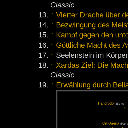
Classic
↑
Vierter Drache über d
↑
Bezwingung des Meis
↑
Kampf gegen den unt
↑
Göttliche Macht des 
↑
Seelenstein im Körper
↑
Xardas Ziel: Die Mach
Classic
↑
Erwählung durch Beli
Pand­ro­dor
(Sumpf)
Fi
Ork-Are­na
(Pand­