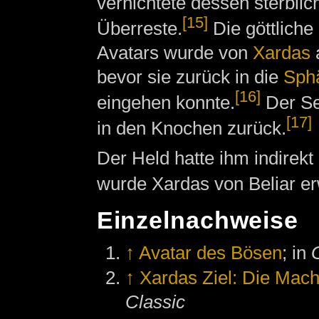
vernichtete dessen sterblic
[15]
Überreste.
Die göttliche
Avatars wurde von
Xardas
bevor sie zurück in die
Sph
[16]
eingehen konnte.
Der Se
[17]
in den Knochen zurück.
Der Held hatte ihm indirekt 
wurde Xardas von Beliar er
Einzelnachweise
↑
Avatar des Bösen
; in
↑
Xardas Ziel: Die Mach
Classic