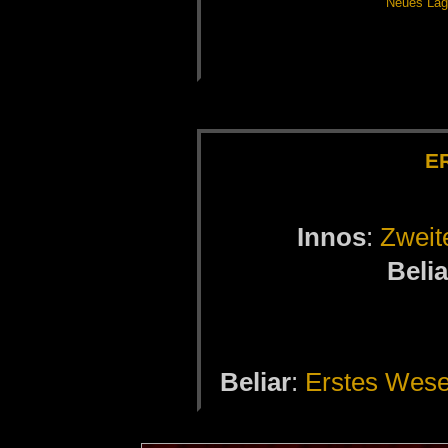
Neu­es La­
ER
In­nos
:
Zwei­
Be­li­
Be­li­ar
:
Ers­tes We­s