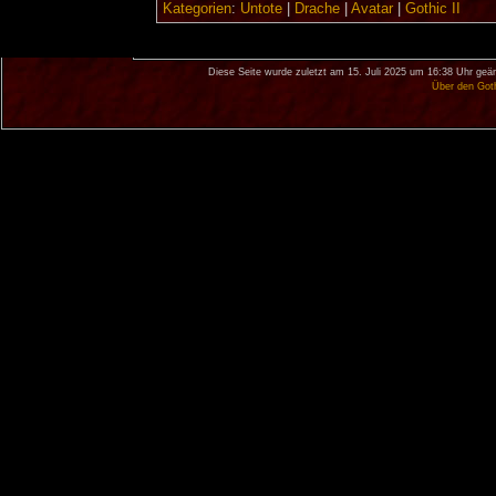
Kategorien
:
Untote
|
Drache
|
Avatar
|
Gothic II
Diese Seite wurde zuletzt am 15. Juli 2025 um 16:38 Uhr geän
Über den Got