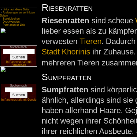
Riesenratten
-
Links auf diese Seite
-
Änderungen an verlinkten
Seiten
Riesenratten
sind scheue
-
Spezialseiten
-
Druckversion
-
Permanenter Link
lieber essen als zu kämpfe
verwesten
Tieren
. Dadurch 
Suchen nach:
Stadt Khorinis
ihr Zuhause. 
mehreren Tieren zusamme
In Partnerschaft mit
Amazon.de
Sumpfratten
Suchen nach:
Sumpfratten
sind körperli
ähnlich, allerdings sind si
In Partnerschaft mit Google
haben allerhand Haare. Gej
nicht wegen ihrer Schönhei
ihrer reichlichen Ausbeute.