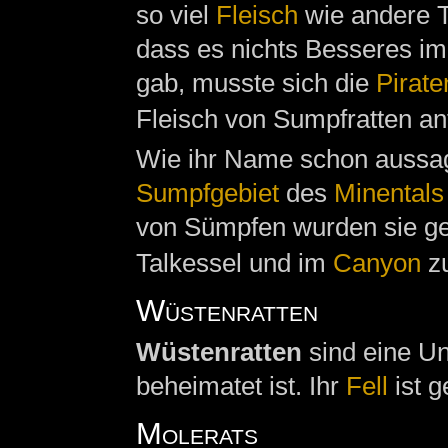
so viel
Fleisch
wie andere T
dass es nichts Besseres i
gab, musste sich die
Pirate
Fleisch von Sumpfratten an
Wie ihr Name schon aussagt
Sumpfgebiet
des
Minentals
von Sümpfen wurden sie g
Talkessel und im
Canyon
zu
Wüstenratten
Wüstenratten
sind eine Un
beheimatet ist. Ihr
Fell
ist g
Molerats