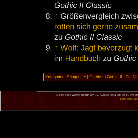
Gothic II Classic
↑
Größenvergleich zwi
rotten sich gerne zusa
zu
Gothic II Classic
↑
Wolf: Jagt bevorzugt 
im
Handbuch
zu
Gothic 
Kategorien
:
Säugetiere
|
Gothic I
|
Gothic II
|
Die Na
Diese Seite wurde zuletzt am 11. August 2024 um 20:51 Uhr ge
Über den Got