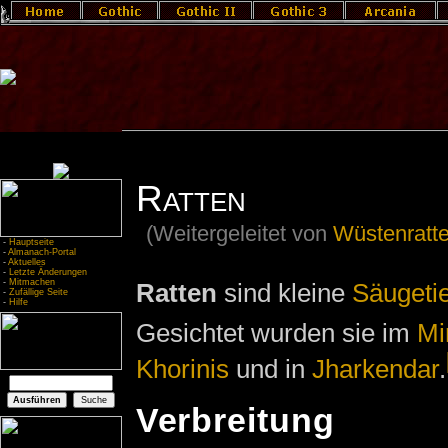
Ratten
(Weitergeleitet von
Wüstenratt
-
Hauptseite
-
Almanach-Portal
-
Aktuelles
-
Letzte Änderungen
-
Mitmachen
Ratten
sind kleine
Säugeti
-
Zufällige Seite
-
Hilfe
Gesichtet wurden sie im
Mi
Khorinis
und in
Jharkendar
.
Verbreitung