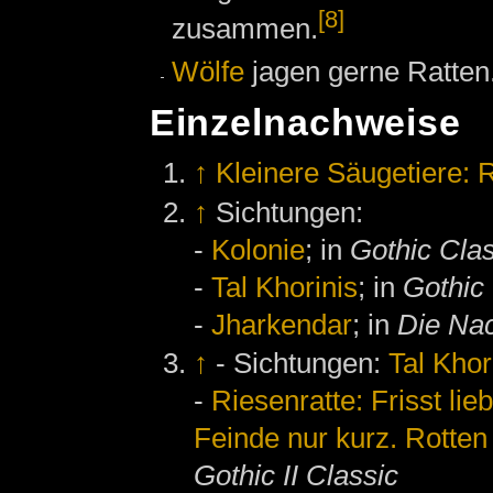
[8]
zusammen.
Wölfe
jagen gerne Ratten
Einzelnachweise
↑
Kleinere Säugetiere: 
↑
Sichtungen:
-
Kolonie
; in
Gothic Clas
-
Tal Khorinis
; in
Gothic 
-
Jharkendar
; in
Die Na
↑
- Sichtungen:
Tal Khor
-
Riesenratte: Frisst lie
Feinde nur kurz. Rotte
Gothic II Classic