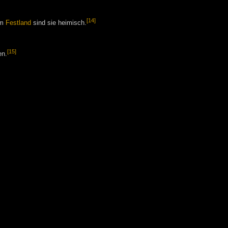
[14]
em
Festland
sind sie heimisch.
[15]
en.