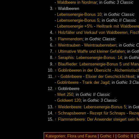
-
Waldbeere in Nordmar
; in
Gothic 3 Classic
↑
Waldbeeren
-
Lebensenergie-Bonus 10
; in
Gothic Classic
-
Lebensenergie-Bonus 5
; in
Gothic II Classic
-
Lebensenergie +5%
-
Heiltrank mit Waldbee
↑
Holzfäller und Verkauf von Waldbeeren, Fisc
↑
Flammendorn
; in
Gothic Classic
↑
Weintrauben
-
Weintraubenreben
; in
Gothic C
↑
Ultimative Waffe und kleiner Gefallen
; in
Got
↑
Seraphis: Lebensenergie-Bonus: 14
; in
Gothi
↑
Blauflieder: Lebensenergie-Bonus 5 und Ma
↑
Goblinbeeren in der Übersicht
-
Alchemistisc
↑
-
Goblinbeere
-
Elixier der Geschicklichkeit
; 
-
Goblinbeere
-
Trank der Jagd
; in
Gothic 3 Cla
↑
Goblinbeere
-
Wert 250
; in
Gothic II Classic
-
Goldwert 120
; in
Gothic 3 Classic
↑
Weidenbeere: Lebensenergie-Bonus 5
; in
Got
↑
Schnapsbeeren
-
Rezept für Schnaps
-
Rezep
↑
Flammenbeere: Der Anwender steigert sein 
Kategorien
:
Flora und Fauna
|
Gothic I
|
Gothic II
|
G