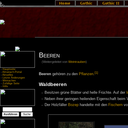
Beeren
(Weitergeleitet von
Weintrauben
)
-
Hauptseite
-
Almanach-Portal
[1]
Beeren
gehören zu den
Pflanzen
.
-
Aktuelles
-
Letzte Änderungen
-
Mitmachen
Waldbeeren
-
Zufällige Seite
-
Hilfe
Besitzen grüne Blätter und helle Früchte. Auf der
I
Neben ihrer geringen heilenden Eigenschaft beim 
Der Holzfäller
Bozep
handelte mit den
Fischern
v