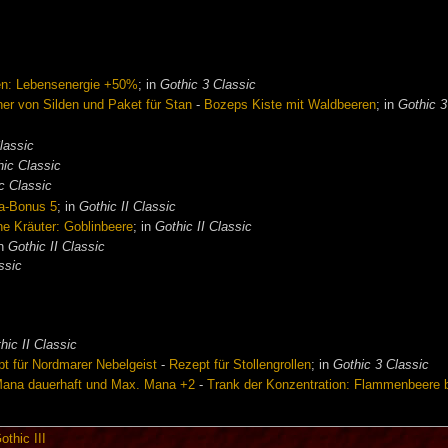
ren: Lebensenergie +50%
; in
Gothic 3 Classic
her von Silden und Paket für Stan
-
Bozeps Kiste mit Waldbeeren
; in
Gothic 3
lassic
hic Classic
c Classic
na-Bonus 5
; in
Gothic II Classic
he Kräuter: Goblinbeere
; in
Gothic II Classic
in
Gothic II Classic
ssic
hic II Classic
t für Nordmarer Nebelgeist
-
Rezept für Stollengrollen
; in
Gothic 3 Classic
Mana dauerhaft und Max. Mana +2
-
Trank der Konzentration: Flammenbeere 
othic III