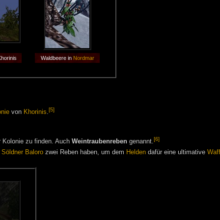
horinis
Waldbeere in
Nordmar
[5]
onie
von
Khorinis
.
[6]
r Kolonie zu finden. Auch
Weintraubenreben
genannt.
r
Söldner
Baloro
zwei Reben haben, um dem
Helden
dafür eine ultimative
Waf