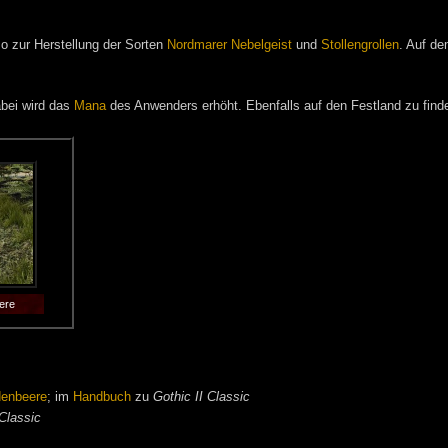
o zur Herstellung der Sorten
Nordmarer Nebelgeist
und
Stollengrollen
. Auf d
abei wird das
Mana
des Anwenders erhöht. Ebenfalls auf den Festland zu find
ere
denbeere
; im
Handbuch
zu
Gothic II Classic
Classic