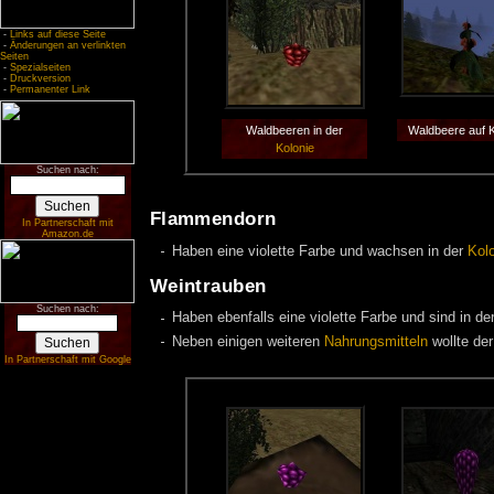
-
Links auf diese Seite
-
Änderungen an verlinkten
Seiten
-
Spezialseiten
-
Druckversion
-
Permanenter Link
Waldbeeren in der
Waldbeere auf K
Kolonie
Suchen nach:
Flammendorn
In Partnerschaft mit
Amazon.de
Haben eine violette Farbe und wachsen in der
Kol
Weintrauben
Suchen nach:
Haben ebenfalls eine violette Farbe und sind in de
Neben einigen weiteren
Nahrungsmitteln
wollte de
In Partnerschaft mit Google