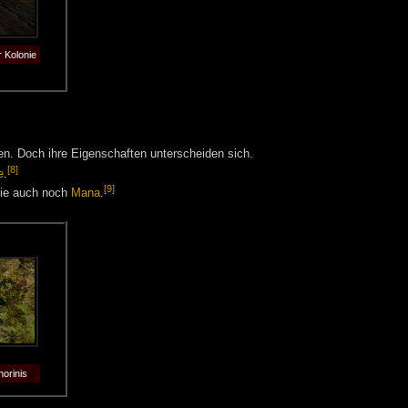
r Kolonie
ren. Doch ihre Eigenschaften unterscheiden sich.
[8]
e
.
[9]
gie auch noch
Mana
.
horinis