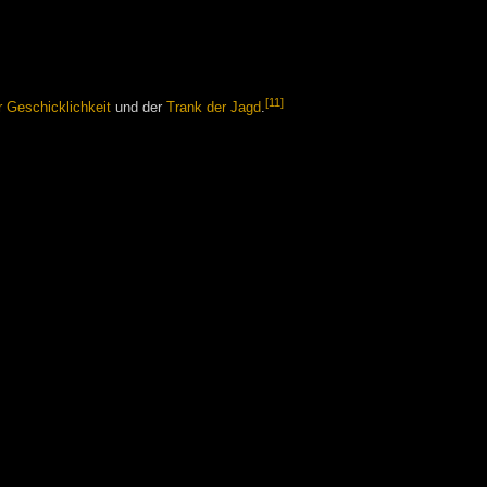
[11]
er Geschicklichkeit
und der
Trank der Jagd
.