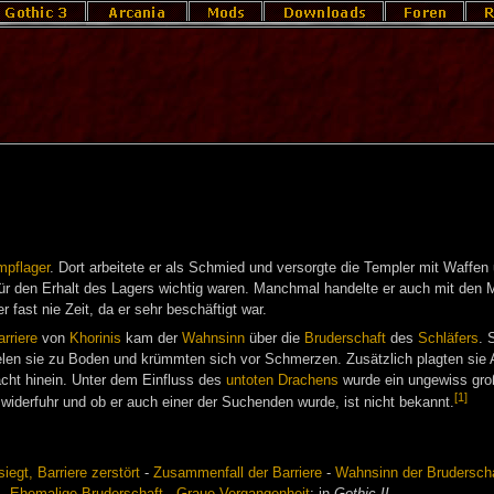
pflager
. Dort arbeitete er als Schmied und versorgte die Templer mit Waffe
für den Erhalt des Lagers wichtig waren. Manchmal handelte er auch mit den M
fast nie Zeit, da er sehr beschäftigt war.
rriere
von
Khorinis
kam der
Wahnsinn
über die
Bruderschaft
des
Schläfers
. 
elen sie zu Boden und krümmten sich vor Schmerzen. Zusätzlich plagten sie
acht hinein. Unter dem Einfluss des
untoten Drachens
wurde ein ungewiss groß
[1]
widerfuhr und ob er auch einer der Suchenden wurde, ist nicht bekannt.
iegt, Barriere zerstört
-
Zusammenfall der Barriere
-
Wahnsinn der Brudersch