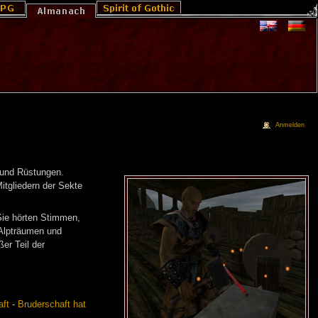
Anmelden
n und Rüstungen.
itgliedern der Sekte
Sie hörten Stimmen,
 Alpträumen und
er Teil der
aft
-
Bruderschaft hat