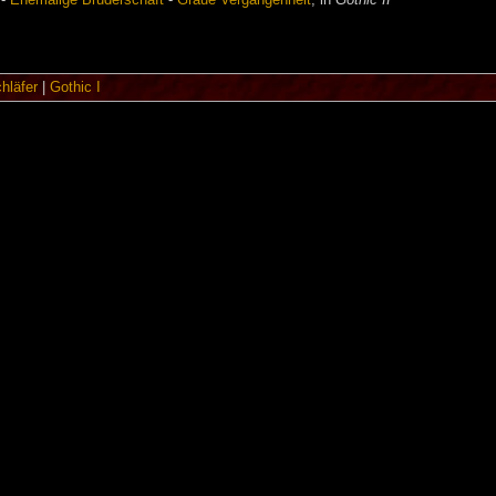
-
Ehemalige Bruderschaft
-
Graue Vergangenheit
; in
Gothic II
hläfer
|
Gothic I