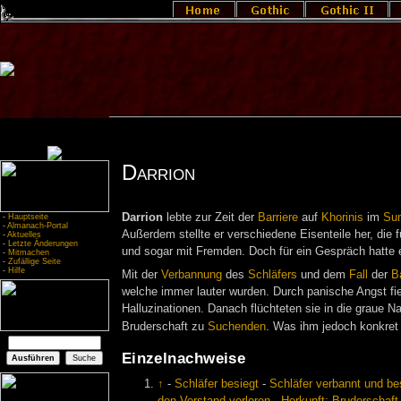
Darrion
Darrion
lebte zur Zeit der
Barriere
auf
Khorinis
im
Sum
-
Hauptseite
-
Almanach-Portal
Außerdem stellte er verschiedene Eisenteile her, die 
-
Aktuelles
-
Letzte Änderungen
und sogar mit Fremden. Doch für ein Gespräch hatte er 
-
Mitmachen
-
Zufällige Seite
-
Hilfe
Mit der
Verbannung
des
Schläfers
und dem
Fall
der
Ba
welche immer lauter wurden. Durch panische Angst fi
Halluzinationen. Danach flüchteten sie in die graue N
Bruderschaft zu
Suchenden
. Was ihm jedoch konkret 
Einzelnachweise
↑
-
Schläfer besiegt
-
Schläfer verbannt und bes