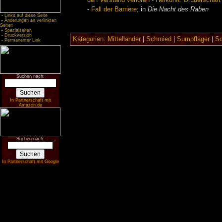
den Verstand verloren
-
Herkunft: Bruderschaft
-
Fall der Barriere
; in
Die Nacht des Raben
-
Links auf diese Seite
-
Änderungen an verlinkten
Seiten
-
Spezialseiten
-
Druckversion
Kategorien
:
Mittelländer
|
Schmied
|
Sumpflager
|
Sc
-
Permanenter Link
Suchen nach:
In Partnerschaft mit
Amazon.de
Suchen nach:
In Partnerschaft mit Google