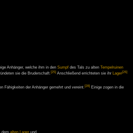
inige Anhänger, welche ihm in den
Sumpf
des Tals zu alten
Tempelruinen
[25]
[26]
ündeten sie die Bruderschaft.
Anschließend errichteten sie ihr
Lager
[28]
n Fähigkeiten der Anhänger gemehrt und vereint.
Einige zogen in die
s dem
alten Lager
und