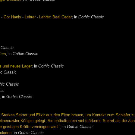
h
-
Gor Hanis
-
Lehrer
-
Lehrer: Baal Cadar
; in
Gothic Classic
 Classic
fers
; in
Gothic Classic
es und neues Lager
; in
Gothic Classic
ic Classic
hic Classic
sic
; in
Gothic Classic
Starkes Sekret und Elixir aus den Eiern brauen, um Kontakt zum Schläfer z
inecrawler-Königin gelegt. Sie enthalten ein viel stärkeres Sekret als die Z
 geistigen Kräfte vereinigen wird."
; in
Gothic Classic
zuladen
; in
Gothic Classic