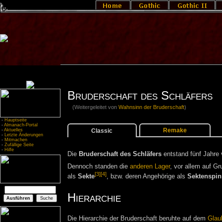
Bruderschaft des Schläfers
(Weitergeleitet von
Wahnsinn der Bruderschaft
)
-
Hauptseite
-
Almanach-Portal
Remake
Classic
-
Aktuelles
-
Letzte Änderungen
-
Mitmachen
-
Zufällige Seite
-
Hilfe
Die
Bruderschaft des Schläfers
entstand fünf Jahre
Dennoch standen die
anderen
Lager
, vor allem auf Gr
[3]
[4]
als
Sekte
, bzw. deren Angehörige als
Sektenspin
Hierarchie
Die Hierarchie der Bruderschaft beruhte auf dem
Glau