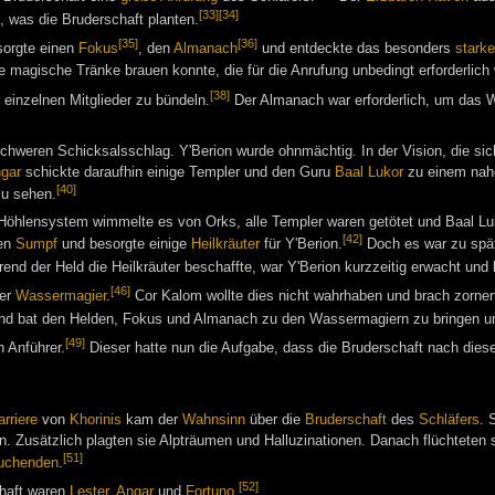
[33]
[34]
, was die Bruderschaft planten.
[35]
[36]
sorgte einen
Fokus
, den
Almanach
und entdeckte das besonders
starke
e magische Tränke brauen konnte, die für die Anrufung unbedingt erforderlich
[38]
 einzelnen Mitglieder zu bündeln.
Der Almanach war erforderlich, um das 
 schweren Schicksalsschlag. Y'Berion wurde ohnmächtig. In der Vision, die sic
gar
schickte daraufhin einige Templer und den Guru
Baal Lukor
zu einem nah
[40]
zu sehen.
 Höhlensystem wimmelte es von Orks, alle Templer waren getötet und Baal Lu
[42]
den
Sumpf
und besorgte einige
Heilkräuter
für Y'Berion.
Doch es war zu spät,
nd der Held die Heilkräuter beschaffte, war Y'Berion kurzzeitig erwacht und 
[46]
der
Wassermagier
.
Cor Kalom wollte dies nicht wahrhaben und brach zornerf
und bat den Helden, Fokus und Almanach zu den Wassermagiern zu bringen un
[49]
n Anführer.
Dieser hatte nun die Aufgabe, dass die Bruderschaft nach dieser
rriere
von
Khorinis
kam der
Wahnsinn
über die
Bruderschaft
des
Schläfers
. 
 Zusätzlich plagten sie Alpträumen und Halluzinationen. Danach flüchteten s
[51]
uchenden
.
[52]
chaft waren
Lester
,
Angar
und
Fortuno
.