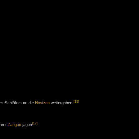
[15]
des Schläfers an die
Novizen
weitergaben.
[17]
hrer
Zangen
jagen