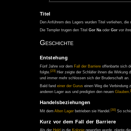
Titel
Den Anführern des Lagers wurden Titel verliehen, die 
Die Templer trugen den Titel
Gor Na
oder
Gor
vor ihr
Geschichte
Entstehung
Fünf Jahre vor dem
Fall der Barriere
offenbarte sich d
[23]
folgte.
Hier zeigte der Schläfer ihnen die Wirkung 
und immer mehr schlossen sich der Bruderschaft an. S
Bald fand
einer der Gurus
einen Weg die Verbindung z
anderen Lager aus und predigten den neuen
Glauben
.
Handelsbeziehungen
[30]
Mit dem
Alten Lager
betrieben sie Handel.
So schi
Kurz vor dem Fall der Barriere
Als der
Held
in die
Kolonie
geworfen wurde, plante die