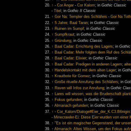
↑
-
Cor Angar
-
Cor Kalom
; in
Gothic Classic
-
Titel
; in
Gothic II Classic
↑
Gor Na: Templer des Schläfers
-
Gor Na Tot
↑
5 Jahre; Baal Taran
; in
Gothic Classic
↑
Ruinen im Sumpf
; in
Gothic Classic
↑
Sumpfkraut
; in
Gothic Classic
↑
Gründung
; in
Gothic Classic
↑
Baal Cadar: Errichtung des Lagers
; in
Gothic
↑
Baal Cadar: Mehr folgten dem Ruf des Schlä
↑
Baal Cadar: Elixier
; in
Gothic Classic
↑
Baal Cadar: Predigen in anderen Lagern; alt
↑
Handelskontakt mit dem alten Lager
; in
Goth
↑
Krautbote für Gomez
; in
Gothic Classic
↑
Große rituelle Anrufung des Schläfers
; in
Got
↑
Raven will Infos zur Anrufung
; in
Gothic Clas
↑
Lares will wissen, was die Bruderschaft plant
↑
Fokus gefunden
; in
Gothic Classic
↑
Almanach gefunden
; in
Gothic Classic
↑
-
Cor_Kalom/Dialoge#Eier_der_K.C3.B6nigin: 
-
Minecrawler-Ei: Diese Eier wurden von einer M
↑
"Es ist ein magischer Gegenstand, der unsere
↑
Almanach: Altes Wissen, um den Fokus auf