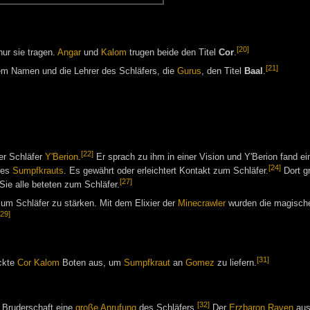
[20]
nur sie tragen.
Angar
und
Kalom
trugen beide den Titel
Cor
.
[21]
em Namen und die Lehrer des Schläfers, die
Gurus
, den Titel
Baal
.
[22]
er Schläfer
Y'Berion
.
Er sprach zu ihm in einer Vision und Y'Berion fand e
[24]
des
Sumpfkrauts
. Es gewährt oder erleichtert Kontakt zum Schläfer.
Dort gr
[27]
ie alle beteten zum Schläfer.
um Schläfer zu stärken. Mit dem Elixier der
Minecrawler
wurden die magische
[29]
[31]
ckte
Cor Kalom
Boten aus, um
Sumpfkraut
an
Gomez
zu liefern.
[32]
 Bruderschaft eine
große Anrufung
des Schläfers.
Der
Erzbaron
Raven
au