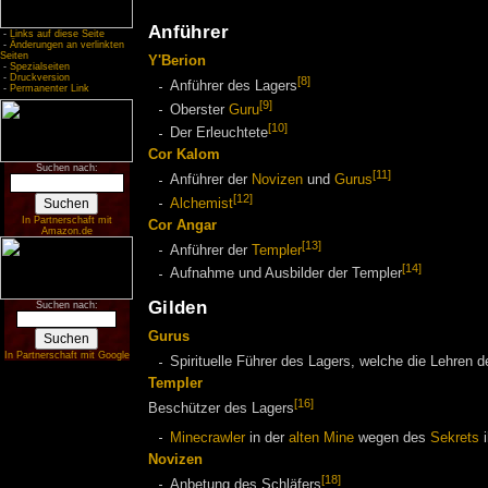
Anführer
-
Links auf diese Seite
-
Änderungen an verlinkten
Seiten
Y'Berion
-
Spezialseiten
-
Druckversion
[8]
Anführer des Lagers
-
Permanenter Link
[9]
Oberster
Guru
[10]
Der Erleuchtete
Cor Kalom
Suchen nach:
[11]
Anführer der
Novizen
und
Gurus
[12]
Alchemist
In Partnerschaft mit
Cor Angar
Amazon.de
[13]
Anführer der
Templer
[14]
Aufnahme und Ausbilder der Templer
Gilden
Suchen nach:
Gurus
In Partnerschaft mit Google
Spirituelle Führer des Lagers, welche die Lehren 
Templer
[16]
Beschützer des Lagers
Minecrawler
in der
alten Mine
wegen des
Sekrets
i
Novizen
[18]
Anbetung des Schläfers