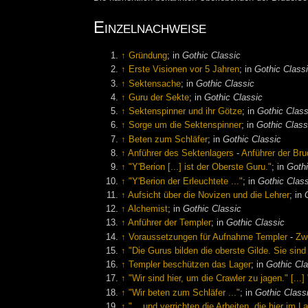
Einzelnachweise
↑
Gründung
; in
Gothic Classic
↑
Erste Visionen vor 5 Jahren
; in
Gothic Class
↑
Sektensache
; in
Gothic Classic
↑
Guru der Sekte
; in
Gothic Classic
↑
Sektenspinner und ihr Götze
; in
Gothic Class
↑
Sorge um die Sektenspinner
; in
Gothic Class
↑
Beten zum Schläfer
; in
Gothic Classic
↑
Anführer des Sektenlagers
-
Anführer der Bru
↑
"Y'Berion [...] ist der Oberste Guru."
; in
Gothi
↑
"Y'Berion der Erleuchtete ..."
; in
Gothic Clas
↑
Aufsicht über die Novizen und die Lehrer
; in
↑
Alchemist
; in
Gothic Classic
↑
Anführer der Templer
; in
Gothic Classic
↑
Voraussetzungen für Aufnahme Templer
-
Zw
↑
"Die Gurus bilden die oberste Gilde. Sie sind
↑
Templer beschützen das Lager
; in
Gothic Cl
↑
"Wir sind hier, um die Crawler zu jagen." [...]
↑
"Wir beten zum Schläfer ..."
; in
Gothic Class
↑
"... und verrichten die Arbeiten, die hier im L