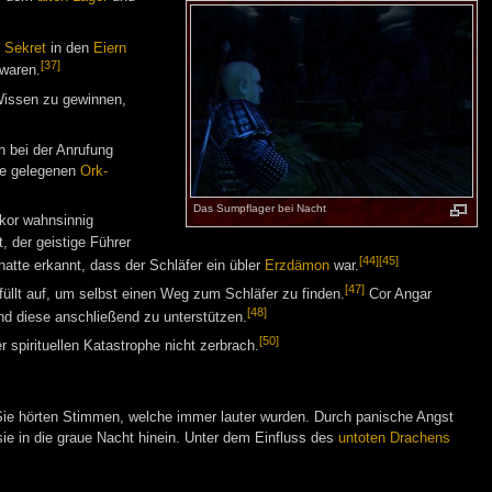
 Sekret
in den
Eiern
[37]
 waren.
Wissen zu gewinnen,
h bei der Anrufung
e gelegenen
Ork-
Das Sumpflager bei Nacht
kor wahnsinnig
 der geistige Führer
[44]
[45]
hatte erkannt, dass der Schläfer ein übler
Erzdämon
war.
[47]
üllt auf, um selbst einen Weg zum Schläfer zu finden.
Cor Angar
[48]
d diese anschließend zu unterstützen.
[50]
 spirituellen Katastrophe nicht zerbrach.
Sie hörten Stimmen, welche immer lauter wurden. Durch panische Angst
ie in die graue Nacht hinein. Unter dem Einfluss des
untoten Drachens