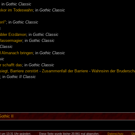
; in
Gothic Classic
ukkor im Todeswahn
; in
Gothic Classic
en!"
; in
Gothic Classic
c
 übler Erzdämon
; in
Gothic Classic
Wassermagier
; in
Gothic Classic
Classic
d Almanach bringen
; in
Gothic Classic
sic
r schafft das
; in
Gothic Classic
iegt, Barriere zerstört
-
Zusammenfall der Barriere
-
Wahnsinn der Brudersch
t
; in
Gothic II Classic
Gothic II
6 um 13:31 Uhr geändert.
Diese Seite wurde bisher 20.841 mal abgerufen.
Datenschutz
Üb