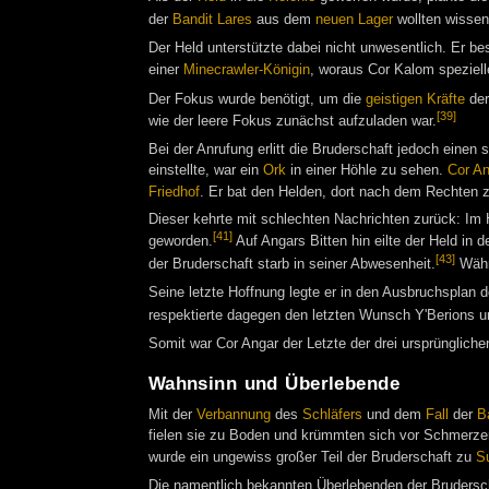
der
Bandit
Lares
aus dem
neuen Lager
wollten wissen
Der Held unterstützte dabei nicht unwesentlich. Er be
einer
Minecrawler-Königin
, woraus Cor Kalom speziell
Der Fokus wurde benötigt, um die
geistigen Kräfte
der
[39]
wie der leere Fokus zunächst aufzuladen war.
Bei der Anrufung erlitt die Bruderschaft jedoch einen
einstellte, war ein
Ork
in einer Höhle zu sehen.
Cor An
Friedhof
. Er bat den Helden, dort nach dem Rechten 
Dieser kehrte mit schlechten Nachrichten zurück: Im
[41]
geworden.
Auf Angars Bitten hin eilte der Held in 
[43]
der Bruderschaft starb in seiner Abwesenheit.
Währe
Seine letzte Hoffnung legte er in den Ausbruchsplan 
respektierte dagegen den letzten Wunsch Y'Berions 
Somit war Cor Angar der Letzte der drei ursprüngliche
Wahnsinn und Überlebende
Mit der
Verbannung
des
Schläfers
und dem
Fall
der
Ba
fielen sie zu Boden und krümmten sich vor Schmerzen.
wurde ein ungewiss großer Teil der Bruderschaft zu
S
Die namentlich bekannten Überlebenden der Bruders