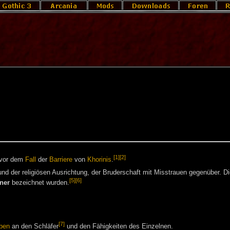
[1]
[2]
 vor dem
Fall
der
Barriere
von
Khorinis
.
und der religiösen Ausrichtung, der Bruderschaft mit Misstrauen gegenüber. Di
[5]
[6]
ner
bezeichnet wurden.
[7]
ben
an den Schläfer
und den Fähigkeiten des Einzelnen.