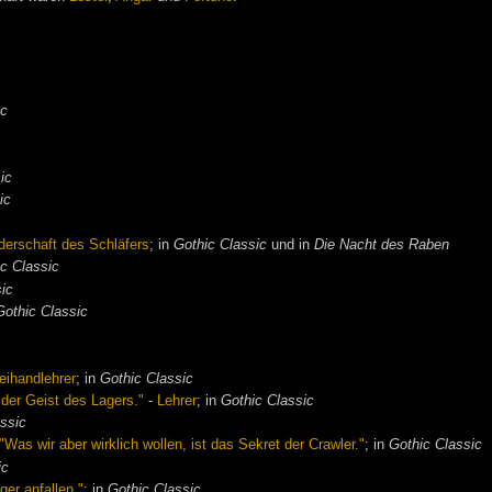
ic
ic
ic
derschaft des Schläfers
; in
Gothic Classic
und in
Die Nacht des Raben
c Classic
sic
Gothic Classic
eihandlehrer
; in
Gothic Classic
 der Geist des Lagers."
-
Lehrer
; in
Gothic Classic
assic
 "Was wir aber wirklich wollen, ist das Sekret der Crawler."
; in
Gothic Classic
ic
ager anfallen."
; in
Gothic Classic