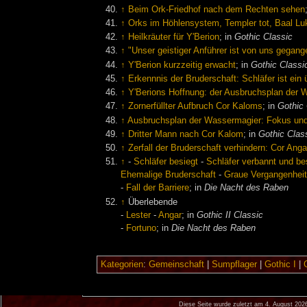
↑
Beim Ork-Friedhof nach dem Rechten sehen
↑
Orks im Höhlensystem, Templer tot, Baal L
↑
Heilkräuter für Y'Berion
; in
Gothic Classic
↑
"Unser geistiger Anführer ist von uns gegang
↑
Y'Berion kurzzeitig erwacht
; in
Gothic Classi
↑
Erkennnis der Bruderschaft: Schläfer ist ein
↑
Y'Berions Hoffnung: der Ausbruchsplan der 
↑
Zornerfüllter Aufbruch Cor Kaloms
; in
Gothic 
↑
Ausbruchsplan der Wassermagier: Fokus un
↑
Dritter Mann nach Cor Kalom
; in
Gothic Clas
↑
Zerfall der Bruderschaft verhindern: Cor Anga
↑
-
Schläfer besiegt
-
Schläfer verbannt und bes
Ehemalige Bruderschaft
-
Graue Vergangenhei
-
Fall der Barriere
; in
Die Nacht des Raben
↑
Überlebende
-
Lester
-
Angar
; in
Gothic II Classic
-
Fortuno
; in
Die Nacht des Raben
Kategorien
:
Gemeinschaft
|
Sumpflager
|
Gothic I
|
Diese Seite wurde zuletzt am 4. August 202