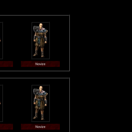
Novize
Novize