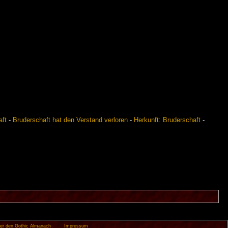
aft
-
Bruderschaft hat den Verstand verloren
-
Herkunft: Bruderschaft
-
er den Gothic Almanach
Impressum