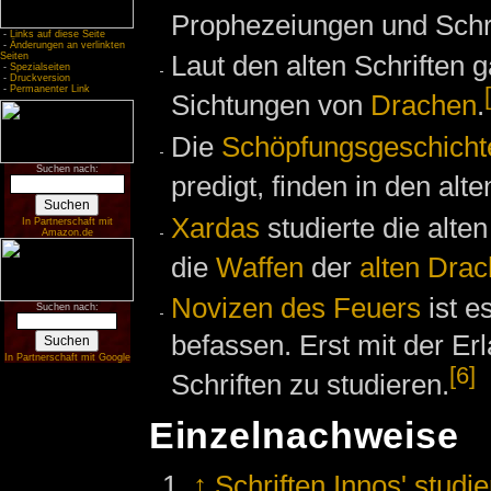
Prophezeiungen und Schrif
-
Links auf diese Seite
-
Änderungen an verlinkten
Laut den alten Schriften g
Seiten
-
Spezialseiten
-
Druckversion
-
Permanenter Link
Sichtungen von
Drachen
.
Die
Schöpfungsgeschicht
Suchen nach:
predigt, finden in den alt
Xardas
studierte die alte
In Partnerschaft mit
Amazon.de
die
Waffen
der
alten Dra
Novizen des Feuers
ist e
Suchen nach:
befassen. Erst mit der Er
In Partnerschaft mit Google
[6]
Schriften zu studieren.
Einzelnachweise
↑
Schriften Innos' studi