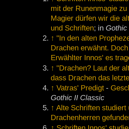
mit der Runenmagie zu b
Magier dürfen wir die al
und Schriften
; in
Gothic 
↑
"In den alten Prophe
Drachen erwähnt. Doch 
Erwählter Innos' es tra
↑
"Drachen? Laut der alt
dass Drachen das letzte
↑
Vatras' Predigt
-
Gesch
Gothic II Classic
↑
Alte Schriften studiert
Drachenherren gefunde
↑
Schriften Innos' studi