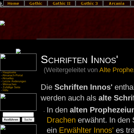
Schriften Innos'
(Weitergeleitet von
Alte Proph
-
Hauptseite
-
Almanach-Portal
-
Aktuelles
-
Letzte Änderungen
Die
Schriften Innos'
enthal
-
Mitmachen
-
Zufällige Seite
-
Hilfe
werden auch als
alte Schri
In den
alten Prophezeiu
Drachen
erwähnt. In den 
ein
Erwählter Innos'
es tr