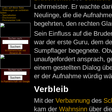
Lehrmeister. Er wachte darü
-
Links auf diese Seite
-
Änderungen an verlinkten
Neulinge, die die Aufnahme 
Seiten
-
Spezialseiten
-
Druckversion
-
Permanenter Link
begehrten, den rechten Gla
Sein Einfluss auf die Brude
Suchen nach:
war der erste Guru, dem d
Sumpflager begegnete. Obw
In Partnerschaft mit
Amazon.de
unaufgefordert ansprach, ge
einem gestellten Dialog üb
Suchen nach:
er der Aufnahme würdig wä
In Partnerschaft mit Google
Verbleib
Mit der
Verbannung
des
Sc
kam der
Wahnsinn
über di