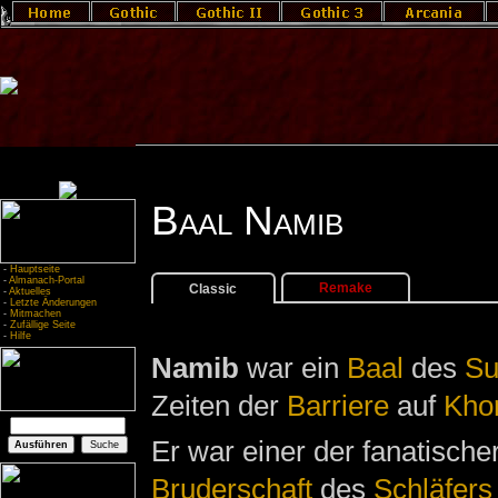
Baal Namib
-
Hauptseite
-
Almanach-Portal
Remake
Classic
-
Aktuelles
-
Letzte Änderungen
-
Mitmachen
-
Zufällige Seite
-
Hilfe
Namib
war ein
Baal
des
Su
Zeiten der
Barriere
auf
Khor
Er war einer der fanatische
Bruderschaft
des
Schläfers