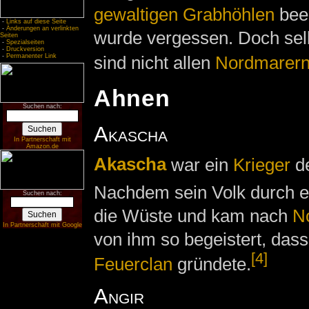
gewaltigen Grabhöhlen
beer
-
Links auf diese Seite
-
Änderungen an verlinkten
wurde vergessen. Doch sel
Seiten
-
Spezialseiten
-
Druckversion
sind nicht allen
Nordmarer
-
Permanenter Link
Ahnen
Suchen nach:
Akascha
In Partnerschaft mit
Amazon.de
Akascha
war ein
Krieger
d
Nachdem sein Volk durch 
Suchen nach:
die Wüste und kam nach
N
In Partnerschaft mit Google
von ihm so begeistert, dass
[4]
Feuerclan
gründete.
Angir