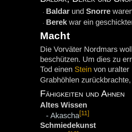
Baldar
und
Snorre
waren
Berek
war ein geschickte
Macht
Die Vorväter Nordmars woll
beschützen. Um dies zu erre
Tod einen
Stein
von uralter
Grabhöhlen zurückbrachte, 
Fähigkeiten und Ahnen
Altes Wissen
[11]
- Akascha
Schmiedekunst