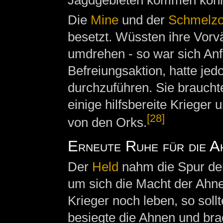
Die
Mine
und der
Schmelzo
besetzt. Wüssten ihre Vorv
umdrehen - so war sich An
Befreiungsaktion, hatte jed
durchzuführen. Sie braucht
einige hilfsbereite Kriege
[28]
von den Orks.
Erneute Ruhe für die A
Der
Held
nahm die Spur der
um sich die Macht der Ahne
Krieger noch leben, so soll
besiegte die Ahnen und brac