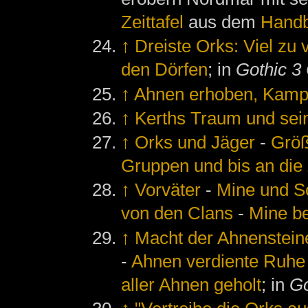
Zeittafel
aus dem
Hand
↑
Dreiste Orks: Viel zu 
den Dörfen
; in
Gothic 3 
↑
Ahnen erhoben, Kamp
↑
Kerths Traum und sei
↑
Orks und Jäger
-
Größ
Gruppen und bis an die
↑
Vorväter
-
Mine und S
von den Clans
-
Mine be
↑
Macht der Ahnenstein
-
Ahnen verdiente Ruhe
aller Ahnen geholt
; in
Go