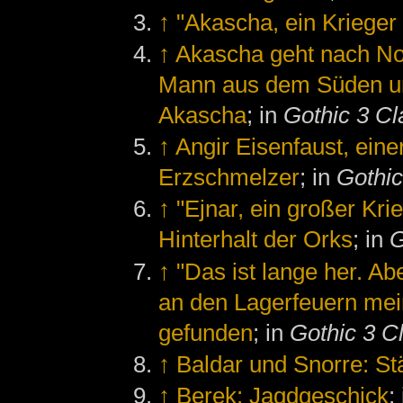
↑
"Akascha, ein Krieger
↑
Akascha geht nach No
Mann aus dem Süden u
Akascha
; in
Gothic 3 Cl
↑
Angir Eisenfaust, ein
Erzschmelzer
; in
Gothic
↑
"Ejnar, ein großer Kri
Hinterhalt der Orks
; in
G
↑
"Das ist lange her. A
an den Lagerfeuern mei
gefunden
; in
Gothic 3 C
↑
Baldar und Snorre: St
↑
Berek: Jagdgeschick
;