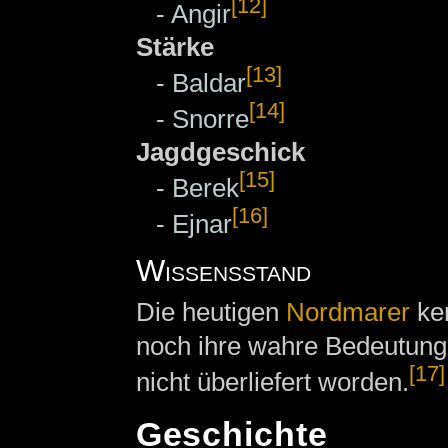
[12]
- Angir
Stärke
[13]
- Baldar
[14]
- Snorre
Jagdgeschick
[15]
- Berek
[16]
- Ejnar
Wissensstand
Die heutigen
Nordmarer
ken
noch ihre wahre Bedeutung.
[17]
nicht überliefert worden.
Geschichte