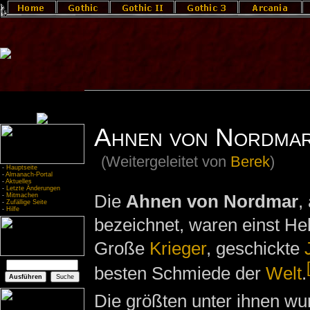
Ahnen von Nordma
(Weitergeleitet von
Berek
)
-
Hauptseite
-
Almanach-Portal
-
Aktuelles
-
Letzte Änderungen
Die
Ahnen von Nordmar
,
-
Mitmachen
-
Zufällige Seite
-
Hilfe
bezeichnet, waren einst H
Große
Krieger
, geschickte
besten Schmiede der
Welt
.
Die größten unter ihnen wu