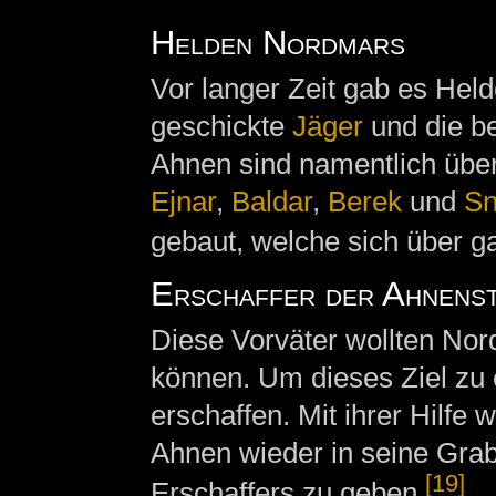
Helden Nordmars
Vor langer Zeit gab es Hel
geschickte
Jäger
und die b
Ahnen sind namentlich über
Ejnar
,
Baldar
,
Berek
und
Sn
gebaut, welche sich über 
Erschaffer der Ahnenst
Diese Vorväter wollten No
können. Um dieses Ziel zu
erschaffen. Mit ihrer Hilfe
Ahnen wieder in seine Grabh
[19]
Erschaffers zu geben.