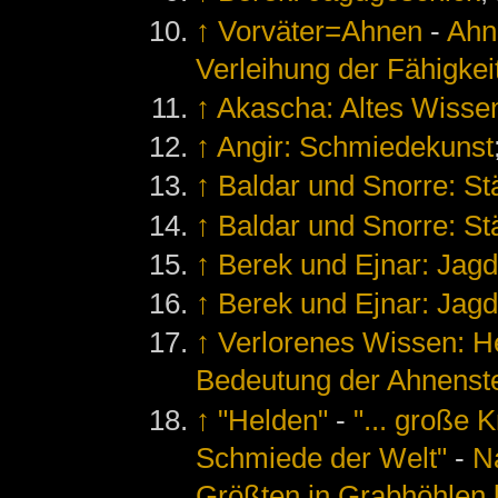
↑
Vorväter=Ahnen
-
Ahn
Verleihung der Fähigkei
↑
Akascha: Altes Wisse
↑
Angir: Schmiedekunst
↑
Baldar und Snorre: St
↑
Baldar und Snorre: St
↑
Berek und Ejnar: Jag
↑
Berek und Ejnar: Jag
↑
Verlorenes Wissen: He
Bedeutung der Ahnenst
↑
"Helden"
-
"... große 
Schmiede der Welt"
-
N
Größten in Grabhöhlen b