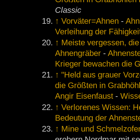
Classic
↑
Vorväter=Ahnen
-
Ahn
Verleihung der Fähigkei
↑
Meiste vergessen, die
Ahnengräber
-
Ahnenste
Krieger bewachen die G
↑
"Held aus grauer Vorze
die Größten in Grabhöhl
Angir Eisenfaust
-
Wisse
↑
Verlorenes Wissen: He
Bedeutung der Ahnenst
↑
Mine und Schmelzofe
erobern Nordmar mit se