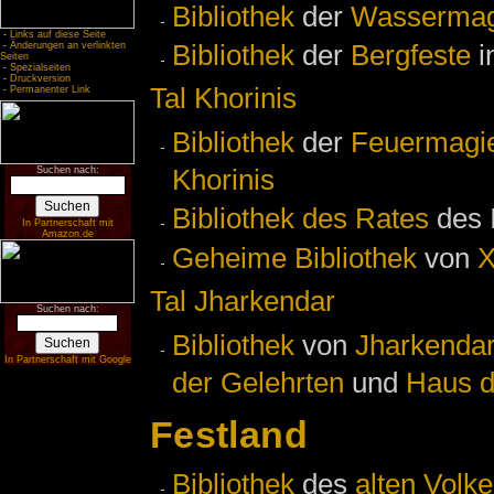
Bibliothek
der
Wassermag
-
Links auf diese Seite
Bibliothek
der
Bergfeste
i
-
Änderungen an verlinkten
Seiten
-
Spezialseiten
-
Druckversion
Tal Khorinis
-
Permanenter Link
Bibliothek
der
Feuermagi
Khorinis
Suchen nach:
Bibliothek des Rates
des I
In Partnerschaft mit
Amazon.de
Geheime Bibliothek
von
X
Tal Jharkendar
Suchen nach:
Bibliothek
von
Jharkenda
In Partnerschaft mit Google
der Gelehrten
und
Haus d
Festland
Bibliothek
des
alten Volk