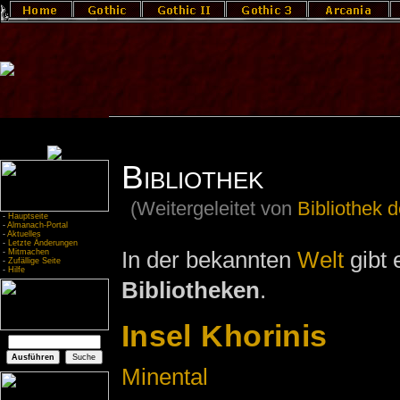
Bibliothek
(Weitergeleitet von
Bibliothek 
-
Hauptseite
-
Almanach-Portal
-
Aktuelles
-
Letzte Änderungen
In der bekannten
Welt
gibt 
-
Mitmachen
-
Zufällige Seite
-
Hilfe
Bibliotheken
.
Insel Khorinis
Minental