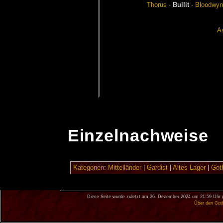
Tho­rus
·
Bul­lit
·
Blood­wyn
A
Einzelnachweise
Kategorien
:
Mittelländer
|
Gardist
|
Altes Lager
|
Goth
Diese Seite wurde zuletzt am 26. Dezember 2024 um 21:59 Uhr 
Über den Got