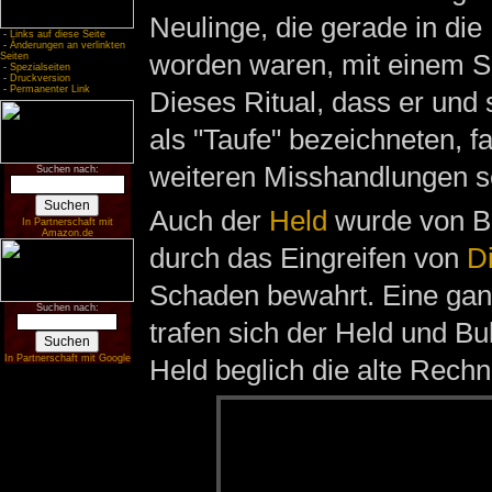
Neulinge, die gerade in die
-
Links auf diese Seite
-
Änderungen an verlinkten
worden waren, mit einem Sc
Seiten
-
Spezialseiten
-
Druckversion
-
Permanenter Link
Dieses Ritual, dass er un
als "Taufe" bezeichneten, fa
weiteren Misshandlungen s
Suchen nach:
Auch der
Held
wurde von Bul
In Partnerschaft mit
Amazon.de
durch das Eingreifen von
D
Schaden bewahrt. Eine ganz
Suchen nach:
trafen sich der Held und Bul
In Partnerschaft mit Google
Held beglich die alte Rechn