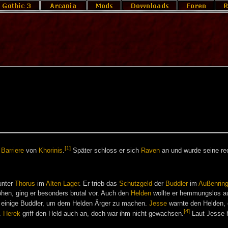
[1]
r
Barriere
von
Khorinis
.
Später schloss er sich
Raven
an und wurde seine re
nter
Thorus
im
Alten Lager
. Er trieb das
Schutzgeld
der
Buddler
im
Außenrin
hen, ging er besonders brutal vor. Auch den
Helden
wollte er hemmungslos au
einige Buddler, um dem Helden Ärger zu machen.
Jesse
warnte den Helden,
[4]
.
Herek
griff den Held auch an, doch war ihm nicht gewachsen.
Laut Jesse 