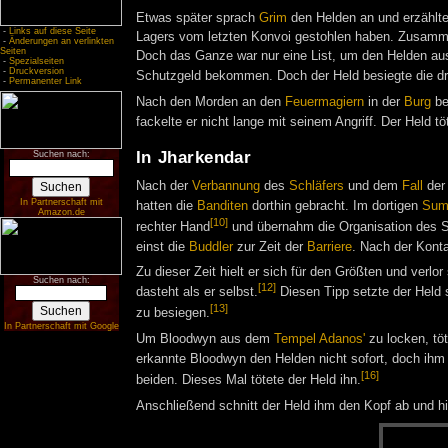
Etwas später sprach
Grim
den Helden an und erzählt
-
Links auf diese Seite
Lagers vom letzten Konvoi gestohlen haben. Zusamme
-
Änderungen an verlinkten
Seiten
Doch das Ganze war nur eine List, um den Helden au
-
Spezialseiten
-
Druckversion
Schutzgeld bekommen. Doch der Held besiegte die dre
-
Permanenter Link
Nach den Morden an den
Feuermagiern
in der
Burg
be
fackelte er nicht lange mit seinem Angriff. Der Held t
In Jharkendar
Suchen nach:
Nach der
Verbannung
des
Schläfers
und dem
Fall
de
In Partnerschaft mit
hatten die
Banditen
dorthin gebracht. Im dortigen
Sum
Amazon.de
[10]
rechter Hand
und übernahm die Organisation des 
einst die
Buddler
zur Zeit der
Barriere
. Nach der Kont
Zu dieser Zeit hielt er sich für den Größten und verl
Suchen nach:
[12]
dasteht als er selbst.
Diesen Tipp setzte der Held s
[13]
zu besiegen.
In Partnerschaft mit Google
Um Bloodwyn aus dem
Tempel Adanos'
zu locken, töt
erkannte Bloodwyn den Helden nicht sofort, doch ihm w
[16]
beiden. Dieses Mal tötete der Held ihn.
Anschließend schnitt der Held ihm den Kopf ab und hi