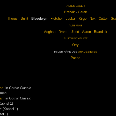
AL­TES LA­GER
Bra­bak
·
Ga­rak
Tho­rus
·
Bul­lit
·
Blood­wyn
·
Flet­cher
·
Jack­al
·
Kir­go
·
Nek
·
Cut­ter
·
Sco
ALTE MINE
As­ghan
·
Dra­ke
·
Ul­bert
·
Aa­ron
·
Bran­dick
AUS­TAUSCH­PLATZ
Orry
IN DER NÄHE DES
ORK­GE­BIE­TES
Pa­cho
 an
; in
Gothic Classic
aben
 an
; in
Gothic Classic
apitel 1)
ic
(Kapitel 1)
tel 1)