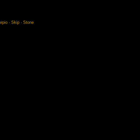
r­pio
·
Skip
·
Sto­ne