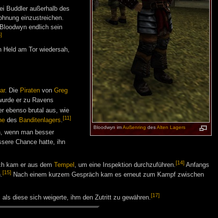
wei Buddler außerhalb des
hnung einzustreichen.
Bloodwyn endlich sein
]
n Held am Tor wiedersah,
ar
. Die
Piraten
von
Greg
wurde er zu Ravens
er ebenso brutal aus, wie
[11]
ne
des
Banditenlagers
.
Bloodwyn im
Außenring
des
Alten Lagers
en, wenn man besser
ssere Chance hatte, ihn
[14]
rch kam er aus dem
Tempel
, um eine Inspektion durchzuführen.
Anfangs
[15]
.
Nach einem kurzem Gespräch kam es erneut zum Kampf zwischen
[17]
als diese sich weigerte, ihm den Zutritt zu gewähren.