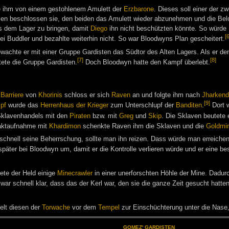
e ihm von einem gestohlenem Amulett der
Erzbarone
. Dieses soll einer der z
n beschlossen sie, den beiden das Amulett wieder abzunehmen und die Belo
s dem Lager zu bringen, damit
Diego
ihn nicht beschützten könnte. So würde 
[6
i Buddler und bezahlte weiterhin nicht. So war Bloodwyns Plan gescheitert.
wachte er mit einer Gruppe Gardisten das Südtor des Alten Lagers. Als er de
[7]
[8]
ötete die Gruppe Gardisten.
Doch Bloodwyn hatte den Kampf überlebt.
r
Barriere
von
Khorinis
schloss er sich
Raven
an und folgte ihm nach
Jharkend
[9]
pf
wurde das
Herrenhaus der Krieger
zum Unterschlupf der
Banditen
.
Dort 
Sklavenhandels mit den
Piraten
bzw. mit
Greg
und
Skip
. Die Sklaven beutete 
aktaufnahme mit
Khardimon
schenkte Raven ihm die Sklaven und die
Goldmi
or schnell seine Beherrschung, sollte man ihn reizen. Dass würde man erreich
päter bei Bloodwyn um, damit er die Kontrolle verlieren würde und er eine be
ete der Held einige
Minecrawler
in einer unerforschten Höhle der Mine. Dadu
ar schnell klar, dass das der Kerl war, den sie die ganze Zeit gesucht hatten
elt diesen der
Torwache
vor dem
Tempel
zur Einschüchterung unter die Nase, 
GO­MEZ' GAR­DIS­TEN