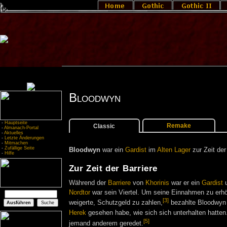
Bloodwyn
-
Hauptseite
Remake
Classic
-
Almanach-Portal
-
Aktuelles
-
Letzte Änderungen
-
Mitmachen
-
Zufällige Seite
Bloodwyn
war ein
Gardist
im
Alten Lager
zur Zeit de
-
Hilfe
Zur Zeit der Barriere
Während der
Barriere
von
Khorinis
war er ein
Gardist
u
Nordtor
war sein Viertel. Um seine Einnahmen zu erhö
[3]
weigerte, Schutzgeld zu zahlen,
bezahlte Bloodwyn 
Herek
gesehen habe, wie sich sich unterhalten hatten
[5]
jemand anderem geredet.