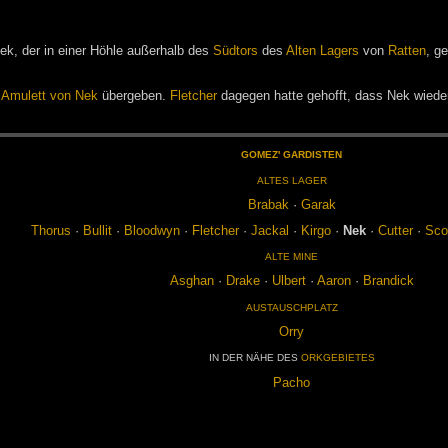
ek, der in einer Höhle außerhalb des
Südtors
des
Alten Lagers
von
Ratten
, g
s
Amulett von Nek
übergeben.
Fletcher
dagegen hatte gehofft, dass Nek wied
GO­MEZ' GAR­DIS­TEN
AL­TES LA­GER
Bra­bak
·
Ga­rak
Tho­rus
·
Bul­lit
·
Blood­wyn
·
Flet­cher
·
Jack­al
·
Kir­go
·
Nek
·
Cut­ter
·
Scor
ALTE MINE
As­ghan
·
Dra­ke
·
Ul­bert
·
Aa­ron
·
Bran­dick
AUS­TAUSCH­PLATZ
Orry
IN DER NÄHE DES
ORK­GE­BIE­TES
Pa­cho