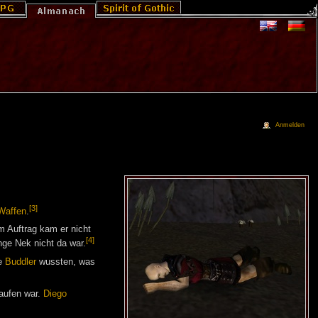
Anmelden
[3]
Waffen
.
m Auftrag kam er nicht
[4]
nge Nek nicht da war.
ie
Buddler
wussten, was
aufen war.
Diego