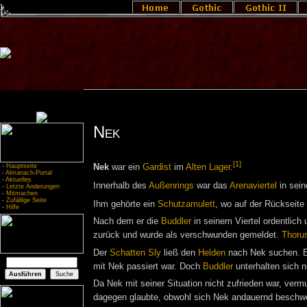
Nek
[1]
-
Hauptseite
Nek
war ein
Gardist
im
Alten Lager
.
-
Almanach-Portal
-
Aktuelles
Innerhalb des
Außenrings
war das
Arenaviertel
in sein
-
Letzte Änderungen
-
Mitmachen
-
Zufällige Seite
Ihm gehörte ein
Schutzamulett
, wo auf der Rückseite
-
Hilfe
Nach dem er die
Buddler
in seinem Viertel ordentlich
zurück und wurde als verschwunden gemeldet.
Thoru
Der
Schatten
Sly
ließ den
Helden
nach Nek suchen. E
mit Nek passiert war. Doch
Buddler
unterhalten sich n
Da Nek mit seiner Situation nicht zufrieden war, ver
dagegen glaubte, obwohl sich Nek andauernd beschwer