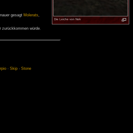
enauer gesagt
Molerats
,
Die Leiche von Nek
er zurückkommen würde.
­pio
·
Skip
·
Sto­ne