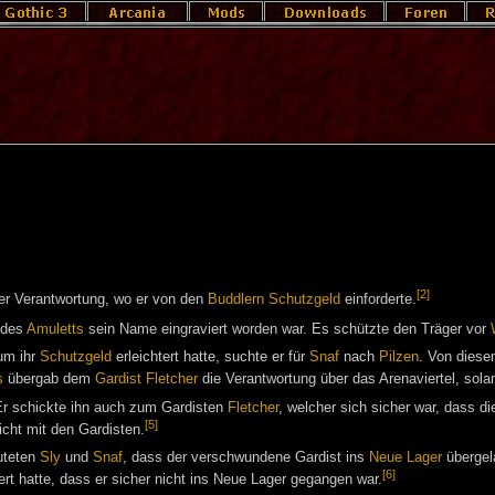
[2]
er Verantwortung, wo er von den
Buddlern
Schutzgeld
einforderte.
 des
Amuletts
sein Name eingraviert worden war. Es schützte den Träger vor
 um ihr
Schutzgeld
erleichtert hatte, suchte er für
Snaf
nach
Pilzen
. Von diese
s
übergab dem
Gardist
Fletcher
die Verantwortung über das Arenaviertel, sola
r schickte ihn auch zum Gardisten
Fletcher
, welcher sich sicher war, dass d
[5]
icht mit den Gardisten.
muteten
Sly
und
Snaf
, dass der verschwundene Gardist ins
Neue Lager
übergel
[6]
t hatte, dass er sicher nicht ins Neue Lager gegangen war.