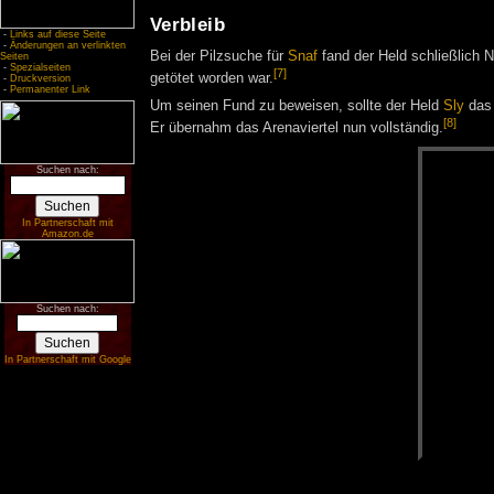
Verbleib
-
Links auf diese Seite
-
Änderungen an verlinkten
Bei der Pilzsuche für
Snaf
fand der Held schließlich N
Seiten
-
Spezialseiten
[7]
getötet worden war.
-
Druckversion
-
Permanenter Link
Um seinen Fund zu beweisen, sollte der Held
Sly
da
[8]
Er übernahm das Arenaviertel nun vollständig.
Suchen nach:
In Partnerschaft mit
Amazon.de
Suchen nach:
In Partnerschaft mit Google