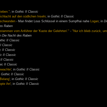
ieben."
; in
Gothic II Classic
Schlacht auf den südlichen Inseln
; in
Gothic II Classic
rschwunden
- Man findet Lous Schlüssel in einem Sumpfhai nahe
Logan
; in
D
des Raben
, stammen vom Anführer der 'Kaste der Gelehrten'."
-
"Nur ich blieb zurück, u
in
Die Nacht des Raben
thic II Classic
II Classic
c II Classic
c II Classic
 II Classic
ic II Classic
ewachte'
; in
Gothic II Classic
n
Gothic II Classic
Belang'
; in
Gothic II Classic
pte ihn'
; in
Gothic II Classic