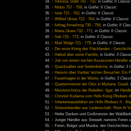
↑
Viktorus Stahl 741 - 755
; in
Gothic II Classic
↑
Midos 757 - 759
; in
Gothic II Classic
↑
Iotar 721 - 762
; in
Gothic II Classic
↑
Wilfied Ukara 722 - 764
; in
Gothic II Classic
↑
Arthag Amashrog 730 - 756
; in
Gothic II Clas
↑
Marta Ukara 732 - 771
; in
Gothic II Classic
↑
Seb 725 - 773
; in
Gothic II Classic
↑
Mart Mulgo 721 - 779
; in
Gothic II Classic
↑
Der erste König des Flachlandes
-
Geschicht
↑
Hatlod über seine Familie
; in
Gothic 3 Classi
↑
Job von einem reichen Assassinen-Händler
↑
Quacksalber und Seelenkelche
; in
Gothic 3 
↑
Hanson über Xardas' letzten Besucher: Ein P
↑
Feuermagier in der Wüste
; in
Gothic 3 Class
↑
Quartiermeister der Orks in Myrtana: Gurail
;
↑
Meisterschütze der Rebellen: Ilgar
; im
Handb
↑
Chronist Kodama vom Hofe König Rhobars d
↑
Infanterieausbildner am Hofe Rhobars II.: M
↑
Sklavenhändler aus Leidenschaft: Rhon Al V
↑
Heiler Danken und Großmeister der Waldläuf
↑
Junger Händler aus Stewark namens Feren u
↑
Feren, Belgor und Murdra; den Geschichten 