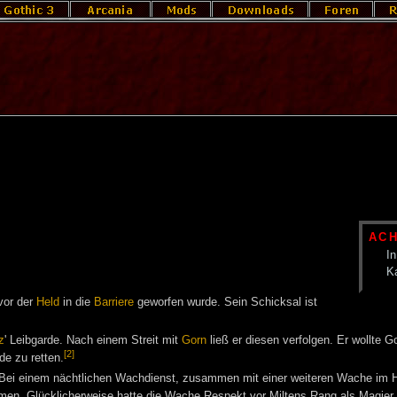
AC
In
K
vor der
Held
in die
Barriere
geworfen wurde. Sein Schicksal ist
z
' Leibgarde. Nach einem Streit mit
Gorn
ließ er diesen verfolgen. Er wollte
[2]
e zu retten.
Bei einem nächtlichen Wachdienst, zusammen mit einer weiteren Wache im 
en. Glücklicherweise hatte die Wache Respekt vor Miltens Rang als Magier un