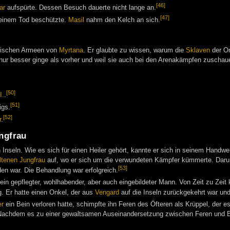
[46]
ar
aufspürte. Dessen Besuch dauerte nicht lange an.
[47]
einem Tod beschützte.
Masil
nahm den Kelch an sich.
rkischen Armeen von
Myrtana
. Er glaubte zu wissen, warum die
Sklaven
der Or
 nur besser ginge als vorher und weil sie auch bei den Arenakämpfen zuschaue
[50]
I.
.
[51]
igs.
[52]
r
.
ngfrau
n Inseln. Wie es sich für einen Heiler gehört, kannte er sich in seinem Hand
tenen Jungfrau
auf, wo er sich um die verwundeten Kämpfer kümmerte. Daru
[53]
den war. Die Behandlung war erfolgreich.
 ein gepflegter, wohlhabender, aber auch eingebildeter Mann. Von Zeit zu Zeit
g. Er hatte einen Onkel, der aus
Vengard
auf die Inseln zurückgekehrt war und
er
ein Bein verloren hatte, schimpfte ihn Feren des Öfteren als Krüppel, der e
. Nachdem es zu einer gewaltsamen Auseinandersetzung zwischen Feren und 