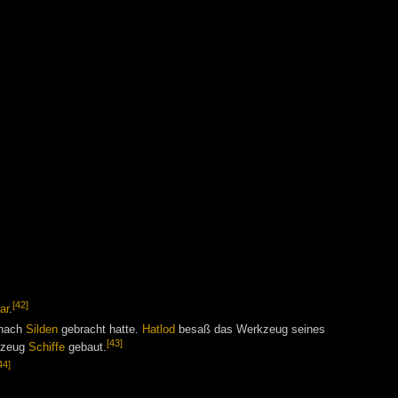
[42]
ar
.
 nach
Silden
gebracht hatte.
Hatlod
besaß das Werkzeug seines
[43]
kzeug
Schiffe
gebaut.
44]