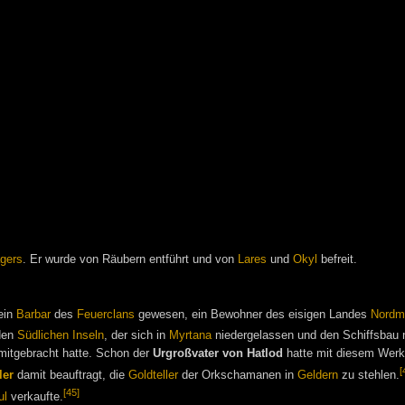
gers
. Er wurde von Räubern entführt und von
Lares
und
Okyl
befreit.
 ein
Barbar
des
Feuerclans
gewesen, ein Bewohner des eisigen Landes
Nordm
den
Südlichen Inseln
, der sich in
Myrtana
niedergelassen und den Schiffsbau
mitgebracht hatte. Schon der
Urgroßvater von Hatlod
hatte mit diesem Wer
[
ler
damit beauftragt, die
Goldteller
der Orkschamanen in
Geldern
zu stehlen.
[45]
ul
verkaufte.