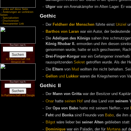
Ulgor
war ein Arenakämpfer im Alten Lager. Er wa
-
Links auf diese Seite
-
Änderungen an verlinkten
Gothic
Seiten
-
Spezialseiten
-
Druckversion
-
Permanenter Link
Der
Feldherr der Menschen
führte einst
Uriziel
un
Barthos von Laran
war ein Autor, der bedeutende
Die
Adeligen des Königs
sahen ihre schmutzigen
König Rhobar II.
ermorden und ihm diesen sinnlo
Suchen nach:
genommen wurde, hatte er sich geschworen, Rac
Drei-Finger-Korgur
war ein Gefangener innerhalb
In Partnerschaft mit
rausspritzenden
Sekret
getroffen wurde. Als der He
Amazon.de
Die
Eltern
von
Mud
wollten ihn nicht behalten. Sei
Gellon
und
Lukkor
waren die Kriegsherren von Va
Suchen nach:
Gothic II
Der
Mann von Gritta
war der Besitzer und Kapitä
In Partnerschaft mit Google
Onar
hatte
seinen Hof
und das Land von
seinem V
Der
Opa von Babo
hatte mit seinem Neffen - vor
Feht
und
Bonka
sind Freunde von
Babo
, die ihm
Bilgot
wäre lieber bei
seiner Alten
geblieben statt
Dominique
war ein Paladin, der für
Myrtana
auf 