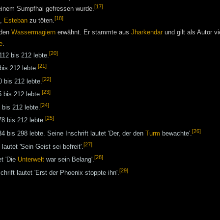
[17]
einem Sumpfhai gefressen wurde.
[18]
n,
Esteban
zu töten.
 den
Wassermagiern
erwähnt. Er stammte aus
Jharkendar
und gilt als Autor v
e
.
[20]
112 bis 212 lebte.
[21]
bis 212 lebte.
[22]
0 bis 212 lebte.
[23]
 bis 212 lebte.
[24]
 bis 212 lebte.
[25]
8 bis 212 lebte.
[26]
 bis 298 lebte. Seine Inschrift lautet 'Der, der den
Turm
bewachte'.
[27]
lautet 'Sein Geist sei befreit'.
[28]
et 'Die
Unterwelt
war sein Belang'.
[29]
hrift lautet 'Erst der Phoenix stoppte ihn'.