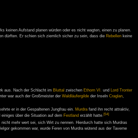
ks keinen Aufstand planen würden oder es nicht wagten, einen zu planen.
n dürften. Er schien sich ziemlich sicher zu sein, dass die
Rebellen
keine
werk aus. Nach der Schlacht im
Bluttal
zwischen
Ethorn VI.
und
Lord Tronter
nter war auch der Großmeister der
Waldläufergilde
der Inseln
Craglan
,
 kehrte er in der Gespaltenen Jungfrau ein.
Murdra
fand ihn recht attraktiv,
[54]
 einiges über die Situation auf dem
Festland
erzählt hatte.
s nicht mehr wert sei, sich Wirt zu nennen. Hierdurch hatte sich Murdras
Belgor gekommen war, wurde Feren von Murdra wütend aus der Taverne