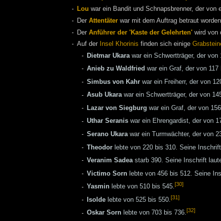
Lou
war ein Bandit und Schnapsbrenner, der von 
Der
Attentäter
war mit dem Auftrag betraut worde
Der
Anführer der 'Kaste der Gelehrten'
wird von
Auf der
Insel Khorinis
finden sich einige
Grabstein
Dietmar Ukara
war ein Schwertträger, der von 
Anieb zu Waldfried
war ein Graf, der von 117 
Simbus von Kahr
war ein Freiherr, der von 12
Asub Ukara
war ein Schwertträger, der von 145
Lazar von Siegburg
war ein Graf, der von 156
Uthar Seranis
war ein Ehrengardist, der von 17
Serano Ukara
war ein Turmwächter, der von 234
Theodor
lebte von 220 bis 310. Seine Inschrift 
Veranim Sadea
starb 390. Seine Inschrift laut
Victimo Sorn
lebte von 456 bis 512. Seine Insc
[30]
Yasmin
lebte von 510 bis 545.
[31]
Isolde
lebte von 525 bis 550.
[32]
Oskar Sorn
lebte von 703 bis 736.