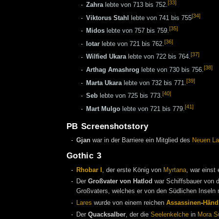
[33]
Zahra
lebte von 713 bis 752.
[34]
Viktorus Stahl
lebte von 741 bis 755
[35]
Midos
lebte von 757 bis 759.
[36]
Iotar
lebte von 721 bis 762.
[37]
Wilfied Ukara
lebte von 722 bis 764.
[38]
Arthag Amashrog
lebte von 730 bis 756.
[39]
Marta Ukara
lebte von 732 bis 771.
[40]
Seb
lebte von 725 bis 773.
[41]
Mart Mulgo
lebte von 721 bis 779.
PB Screenshotstory
Gjan
war in der Barriere ein Mitglied des
Neuen La
Gothic 3
Rhobar I
, der erste König von
Myrtana
, war einst
Der
Großvater von Hatlod
war Schiffsbauer von 
Großvaters, welches er von den Südlichen Inseln 
Lares
wurde von einem reichen
Assassinen
-
Händ
Der
Quacksalber
, der die
Seelenkelche
in
Mora S