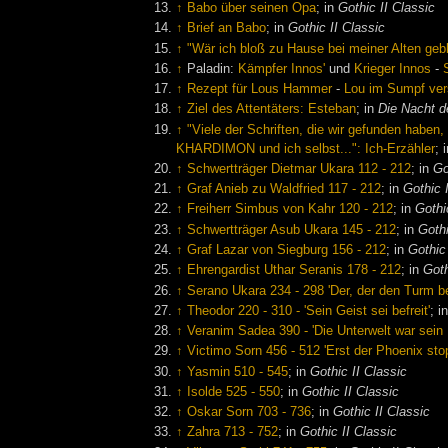
↑
Babo über seinen Opa
; in
Gothic II Classic
↑
Brief an Babo
; in
Gothic II Classic
↑
"Wär ich bloß zu Hause bei meiner Alten gebl
↑
Paladin:
Kämpfer Innos'
und
Krieger Innos
-
↑
Rezept für Lous Hammer
-
Lou im Sumpf ve
↑
Ziel des Attentäters: Esteban
; in
Die Nacht 
↑
"Viele der Schriften, die wir gefunden haben
KHARDIMON und ich selbst...": Ich-Erzähler
; 
↑
Schwertträger Dietmar Ukara 112 - 212
; in
Go
↑
Graf Anieb zu Waldfried 117 - 212
; in
Gothic 
↑
Freiherr Simbus von Kahr 120 - 212
; in
Gothi
↑
Schwertträger Asub Ukara 145 - 212
; in
Gothi
↑
Graf Lazar von Siegburg 156 - 212
; in
Gothic
↑
Ehrengardist Uthar Seranis 178 - 212
; in
Goth
↑
Serano Ukara 234 - 298 'Der, der den Turm b
↑
Theodor 220 - 310 - 'Sein Geist sei befreit'
; i
↑
Veranim Sadea 390 - 'Die Unterwelt war sein 
↑
Victimo Sorn 456 - 512 'Erst der Phoenix stop
↑
Yasmin 510 - 545
; in
Gothic II Classic
↑
Isolde 525 - 550
; in
Gothic II Classic
↑
Oskar Sorn 703 - 736
; in
Gothic II Classic
↑
Zahra 713 - 752
; in
Gothic II Classic