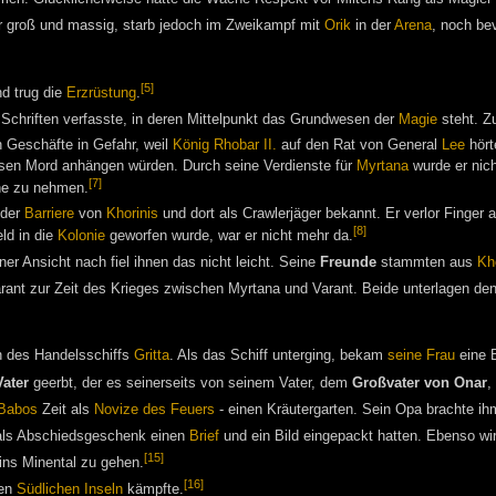
r groß und massig, starb jedoch im Zweikampf mit
Orik
in der
Arena
, noch bev
[5]
d trug die
Erzrüstung
.
 Schriften verfasste, in deren Mittelpunkt das Grundwesen der
Magie
steht. Z
 Geschäfte in Gefahr, weil
König Rhobar II.
auf den Rat von General
Lee
hört
sen Mord anhängen würden. Durch seine Verdienste für
Myrtana
wurde er nich
[7]
he zu nehmen.
 der
Barriere
von
Khorinis
und dort als Crawlerjäger bekannt. Er verlor Finger 
[8]
ld in die
Kolonie
geworfen wurde, war er nicht mehr da.
ner Ansicht nach fiel ihnen das nicht leicht. Seine
Freunde
stammten aus
Kh
rant zur Zeit des Krieges zwischen Myrtana und Varant. Beide unterlagen d
n des Handelsschiffs
Gritta
. Als das Schiff unterging, bekam
seine Frau
eine B
ater
geerbt, der es seinerseits von seinem Vater, dem
Großvater von Onar
,
Babos
Zeit als
Novize des Feuers
- einen Kräutergarten. Sein Opa brachte ih
 als Abschiedsgeschenk einen
Brief
und ein Bild eingepackt hatten. Ebenso wi
[15]
 ins Minental zu gehen.
[16]
den
Südlichen Inseln
kämpfte.