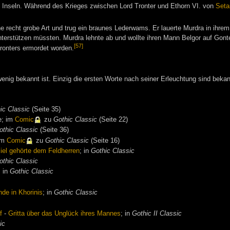
 Inseln. Während des Krieges zwischen Lord Tronter und Ethorn VI. von
Setar
ne recht grobe Art und trug ein braunes Lederwams. Er lauerte Murdra in ihrem
nterstützen müssten. Murdra lehnte ab und wollte ihren Mann Belgor auf Gonter
[57]
ronters ermordet worden.
enig bekannt ist. Einzig die ersten Worte nach seiner Erleuchtung sind bekan
ic Classic
(Seite 35)
e; im
Comic
zu
Gothic Classic
(Seite 22)
othic Classic
(Seite 36)
 im
Comic
zu
Gothic Classic
(Seite 16)
ziel gehörte dem Feldherren
; in
Gothic Classic
othic Classic
; in
Gothic Classic
de in Khorinis
; in
Gothic Classic
f
-
Gritta über das Unglück ihres Mannes
; in
Gothic II Classic
ic