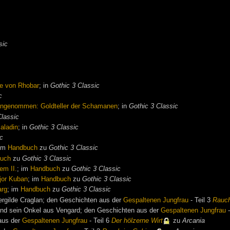
sic
e von Rhobar
; in
Gothic 3 Classic
c
 angenommen: Goldteller der Schamanen
; in
Gothic 3 Classic
Classic
aladin
; in
Gothic 3 Classic
ic
 im
Handbuch
zu
Gothic 3 Classic
uch
zu
Gothic 3 Classic
em II.
; im
Handbuch
zu
Gothic 3 Classic
ajor Kuban
; im
Handbuch
zu
Gothic 3 Classic
arg
; im
Handbuch
zu
Gothic 3 Classic
ergilde Craglan; den Geschichten aus der
Gespaltenen Jungfrau
- Teil 3
Rauch
nd sein Onkel aus Vengard; den Geschichten aus der
Gespaltenen Jungfrau
-
aus der
Gespaltenen Jungfrau
- Teil 6
Der hölzerne Wirt
zu
Arcania