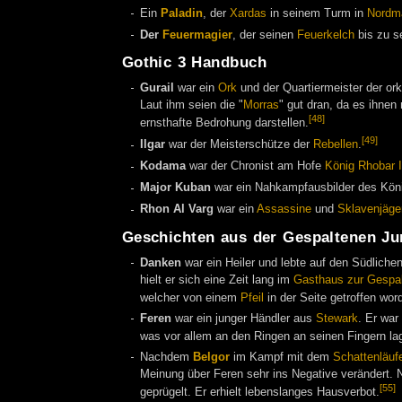
Ein
Paladin
, der
Xardas
in seinem Turm in
Nordm
Der
Feuermagier
, der seinen
Feuerkelch
bis zu s
Gothic 3 Handbuch
Gurail
war ein
Ork
und der Quartiermeister der o
Laut ihm seien die "
Morras
" gut dran, da es ihnen
[48]
ernsthafte Bedrohung darstellen.
[49]
Ilgar
war der Meisterschütze der
Rebellen
.
Kodama
war der Chronist am Hofe
König Rhobar I
Major Kuban
war ein Nahkampfausbilder des Kön
Rhon Al Varg
war ein
Assassine
und
Sklavenjäge
Geschichten aus der Gespaltenen Ju
Danken
war ein Heiler und lebte auf den Südliche
hielt er sich eine Zeit lang im
Gasthaus zur Gespal
welcher von einem
Pfeil
in der Seite getroffen wor
Feren
war ein junger Händler aus
Stewark
. Er war
was vor allem an den Ringen an seinen Fingern la
Nachdem
Belgor
im Kampf mit dem
Schattenläuf
Meinung über Feren sehr ins Negative verändert
[55]
geprügelt. Er erhielt lebenslanges Hausverbot.