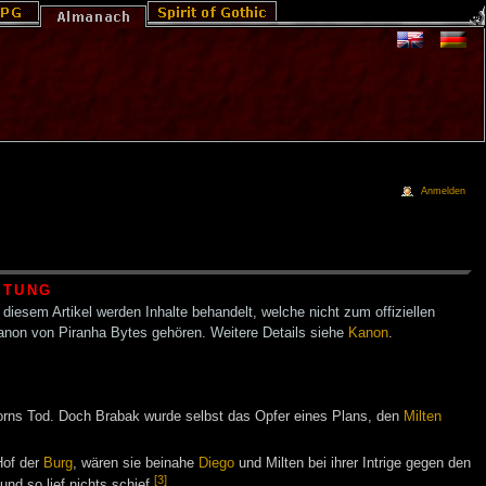
Anmelden
HTUNG
 diesem Artikel werden Inhalte behandelt, welche nicht zum offiziellen
anon von Piranha Bytes gehören. Weitere Details siehe
Kanon
.
 Gorns Tod. Doch Brabak wurde selbst das Opfer eines Plans, den
Milten
Hof der
Burg
, wären sie beinahe
Diego
und Milten bei ihrer Intrige gegen den
[3]
d so lief nichts schief.