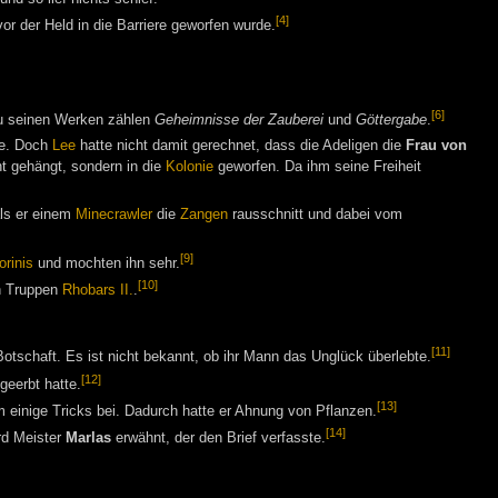
[4]
or der Held in die Barriere geworfen wurde.
[6]
u seinen Werken zählen
Geheimnisse der Zauberei
und
Göttergabe
.
e. Doch
Lee
hatte nicht damit gerechnet, dass die Adeligen die
Frau von
t gehängt, sondern in die
Kolonie
geworfen. Da ihm seine Freiheit
als er einem
Minecrawler
die
Zangen
rausschnitt und dabei vom
[9]
orinis
und mochten ihn sehr.
[10]
en Truppen
Rhobars II.
.
[11]
otschaft. Es ist nicht bekannt, ob ihr Mann das Unglück überlebte.
[12]
 geerbt hatte.
[13]
m einige Tricks bei. Dadurch hatte er Ahnung von Pflanzen.
[14]
rd Meister
Marlas
erwähnt, der den Brief verfasste.