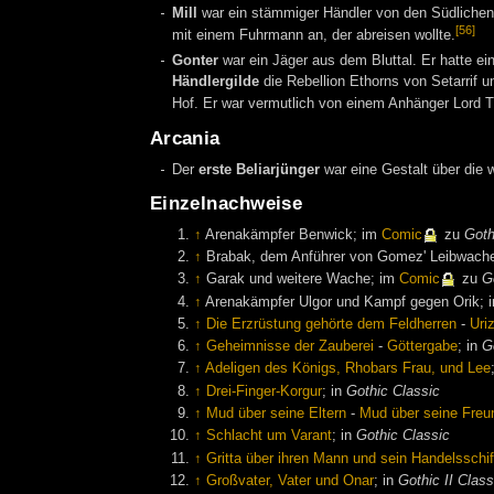
Mill
war ein stämmiger Händler von den Südlichen
[56]
mit einem Fuhrmann an, der abreisen wollte.
Gonter
war ein Jäger aus dem Bluttal. Er hatte ei
Händlergilde
die Rebellion Ethorns von Setarrif u
Hof. Er war vermutlich von einem Anhänger Lord T
Arcania
Der
erste Beliarjünger
war eine Gestalt über die w
Einzelnachweise
↑
Arenakämpfer Benwick; im
Comic
zu
Goth
↑
Brabak, dem Anführer von Gomez' Leibwach
↑
Garak und weitere Wache; im
Comic
zu
G
↑
Arenakämpfer Ulgor und Kampf gegen Orik;
↑
Die Erzrüstung gehörte dem Feldherren
-
Uri
↑
Geheimnisse der Zauberei
-
Göttergabe
; in
G
↑
Adeligen des Königs, Rhobars Frau, und Lee
↑
Drei-Finger-Korgur
; in
Gothic Classic
↑
Mud über seine Eltern
-
Mud über seine Freun
↑
Schlacht um Varant
; in
Gothic Classic
↑
Gritta über ihren Mann und sein Handelsschif
↑
Großvater, Vater und Onar
; in
Gothic II Class