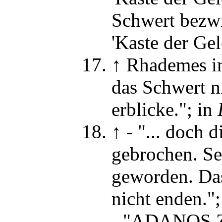
Schwert bezw
'Kaste der Gel
↑
Rhademes i
das Schwert n
erblicke."
; in
↑
-
"... doch 
gebrochen. Se
geworden. Das
nicht enden."
-
"ADANOS Zor