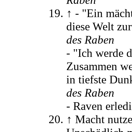
↑
-
"Ein mächt
diese Welt zu
des Raben
-
"Ich werde d
Zusammen wer
in tiefste Dun
des Raben
-
Raven erledi
↑
Macht nutz