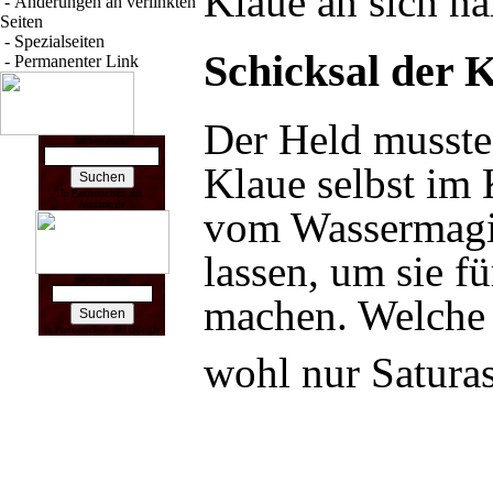
Klaue an sich n
-
Änderungen an verlinkten
Seiten
-
Spezialseiten
Schicksal der 
-
Permanenter Link
Der Held musste
Suchen nach:
Klaue selbst im
In Partnerschaft mit
Amazon.de
vom
Wassermagi
lassen, um sie fü
Suchen nach:
machen. Welche 
In Partnerschaft mit Google
wohl nur Saturas