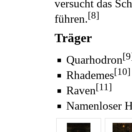
versucht das Sc
[8]
führen.
Träger
[9
Quarhodron
[10]
Rhademes
[11]
Raven
Namenloser H