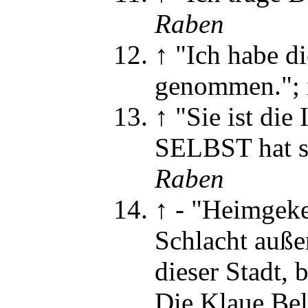
Raben
↑
"Ich habe di
genommen."
;
↑
"Sie ist die
SELBST hat si
Raben
↑
-
"Heimgekeh
Schlacht auße
dieser Stadt, 
Die Klaue Bel