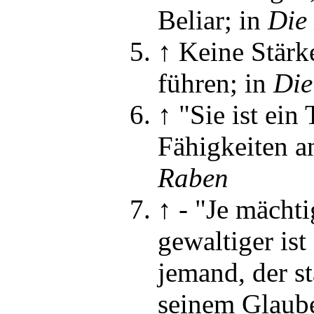
Beliar
; in
Die
↑
Keine Stärk
führen; in
Die
↑
"Sie ist ein
Fähigkeiten a
Raben
↑
-
"Je mächtig
gewaltiger ist
jemand, der st
seinem Glaube