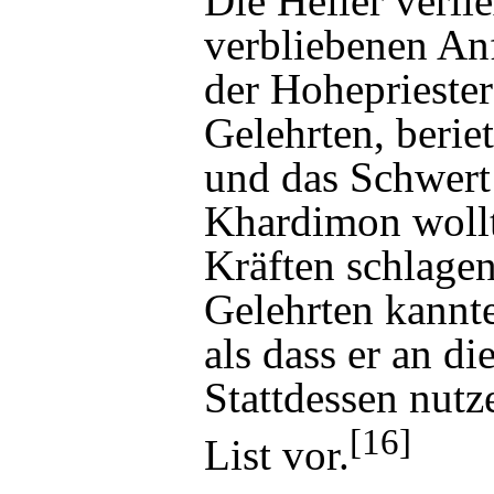
Die Heiler verli
verbliebenen An
der Hoheprieste
Gelehrten
, beri
und das Schwert
Khardimon wollt
Kräften schlage
Gelehrten kannte
als dass er an d
Stattdessen nutz
[16]
List vor.