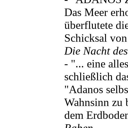
Das Meer er
überflutete di
Schicksal vo
Die Nacht de
-
"... eine all
schließlich da
"Adanos selbs
Wahnsinn zu b
dem Erdboden
Raben