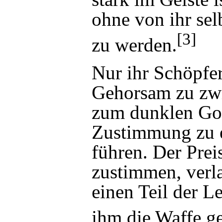
ohne von ihr sel
[3]
zu werden.
Nur ihr Schöpfer
Gehorsam zu zwi
zum dunklen Gott
Zustimmung zu e
führen. Der Prei
zustimmen, verla
einen Teil der
Le
ihm die Waffe g