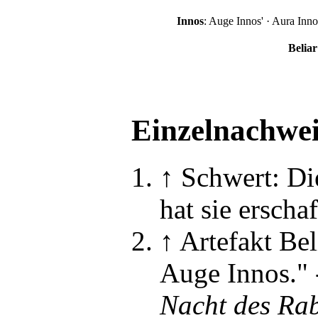
In­nos
:
Auge In­nos'
·
Aura In­no
Be­li­ar
Einzelnachwei
↑
Schwert: Di
hat sie erscha
↑
Artefakt Bel
Auge Innos."
Nacht des Ra