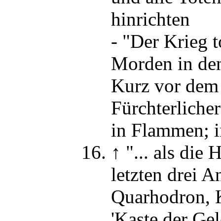
hinrichten
-
"Der Krieg to
Morden in den
Kurz vor dem 
Fürchterliche
in Flammen
; 
↑
"... als die 
letzten drei A
Quarhodron, 
'Kaste der Ge