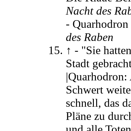
Nacht des Ra
-
Quarhodron 
des Raben
↑
-
"Sie hatte
Stadt gebrach
|Quarhodron: 
Schwert weit
schnell, das 
Pläne zu durc
und alle Tote