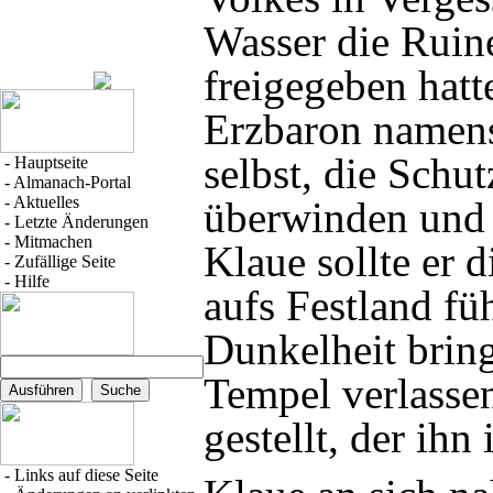
Wasser die Ruine
freigegeben hatt
Erzbaron
namen
selbst, die Schu
-
Hauptseite
-
Almanach-Portal
-
Aktuelles
überwinden und 
-
Letzte Änderungen
-
Mitmachen
Klaue sollte er 
-
Zufällige Seite
-
Hilfe
aufs
Festland
füh
Dunkelheit brin
Tempel verlasse
gestellt, der i
-
Links auf diese Seite