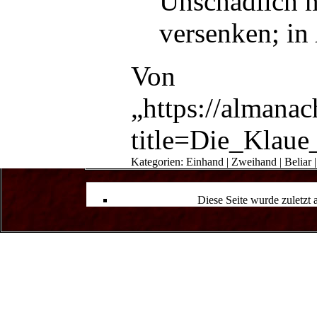
Unschädlich m
versenken
; in
Von
„
https://almana
title=Die_Klau
Kategorien
:
Einhand
|
Zweihand
|
Beliar
Diese Seite wurde zuletzt