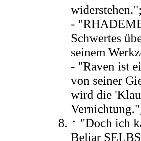
widerstehen."
-
"RHADEMES 
Schwertes übe
seinem Werkz
-
"Raven ist e
von seiner Gi
wird die 'Kla
Vernichtung."
↑
"Doch ich ka
Beliar SELBST