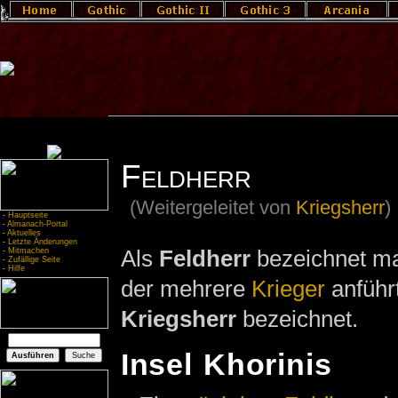
Feldherr
(Weitergeleitet von
Kriegsherr
)
-
Hauptseite
-
Almanach-Portal
-
Aktuelles
-
Letzte Änderungen
Als
Feldherr
bezeichnet m
-
Mitmachen
-
Zufällige Seite
-
Hilfe
der mehrere
Krieger
anführt
Kriegsherr
bezeichnet.
Insel Khorinis