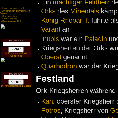
Ein
mächtiger Feldherr
d
-
Links auf diese Seite
Orks
des
Minentals
kämpf
-
Änderungen an verlinkten
Seiten
-
Spezialseiten
König Rhobar II.
führte al
-
Druckversion
-
Permanenter Link
Varant
an
Inubis
war ein
Paladin
und
Suchen nach:
Kriegsherren der Orks w
In Partnerschaft mit
Oberst
genannt
Amazon.de
Quarhodron
war der Krie
Suchen nach:
Festland
In Partnerschaft mit Google
Ork-Kriegsherren während
Kan
, oberster Kriegsherr
Potros
, Kriegsherr von
Go