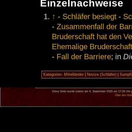
Einzelnachweise
↑
-
Schläfer besiegt
-
Sc
-
Zusammenfall der Bar
Bruderschaft hat den Ve
Ehemalige Bruderschaf
-
Fall der Barriere
; in
Di
Kategorien
:
Mittelländer
|
Novize (Schläfer)
|
Sumpfl
Diese Seite wurde zuletzt am 6. September 2020 um 17:29 Uhr 
Über den Got