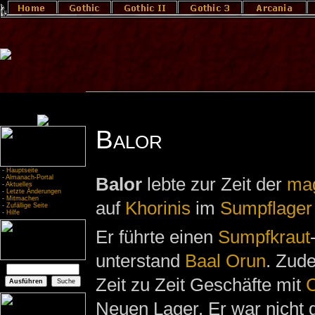
Balor
-
Hauptseite
-
Almanach-Portal
Balor
lebte zur Zeit der
mag
-
Aktuelles
-
Letzte Änderungen
-
Mitmachen
auf
Khorinis
im
Sumpflager
-
Zufällige Seite
-
Hilfe
Er führte einen
Sumpfkraut
unterstand
Baal Orun
. Zud
Zeit zu Zeit Geschäfte mit
C
Neuen Lager. Er war nicht g