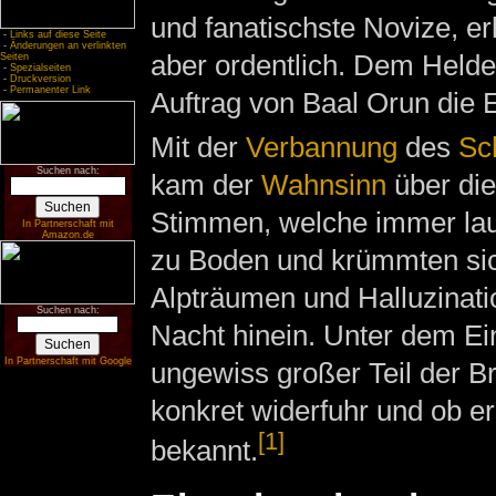
und fanatischste Novize, erl
-
Links auf diese Seite
-
Änderungen an verlinkten
aber ordentlich. Dem Helde
Seiten
-
Spezialseiten
-
Druckversion
-
Permanenter Link
Auftrag von Baal Orun die E
Mit der
Verbannung
des
Sc
Suchen nach:
kam der
Wahnsinn
über di
Stimmen, welche immer laut
In Partnerschaft mit
Amazon.de
zu Boden und krümmten sic
Alpträumen und Halluzinatio
Suchen nach:
Nacht hinein. Unter dem Ei
In Partnerschaft mit Google
ungewiss großer Teil der B
konkret widerfuhr und ob er
[1]
bekannt.