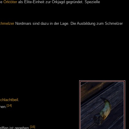
ie
Orktöter
als Elite-Einheit zur Orkjagd gegründet. Spezielle
chmelzer
Nordmars sind dazu in der Lage. Die Ausbildung zum Schmelzer
chlachtbeil
.
[14]
nen.
[16]
iffen ist gegeben.