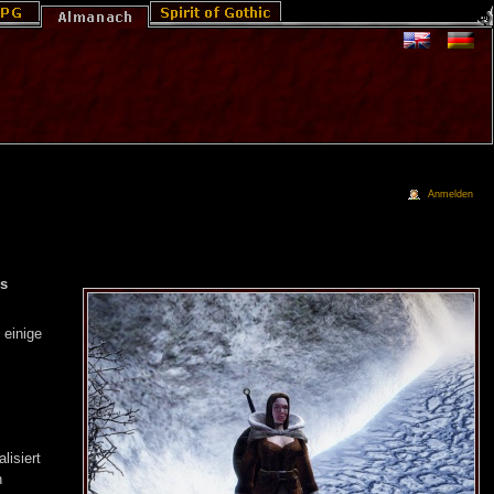
Anmelden
s
 einige
lisiert
n