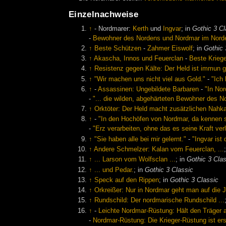
Einzelnachweise
↑
- Nordmarer:
Kerth
und
Ingvar
; in
Gothic 3 Cl
-
Bewohner des Nordens und Nordmar im Nord
↑
Beste Schützen
-
Zahmer Eiswolf
; in
Gothic 
↑
Akascha, Innos und Feuerclan
-
Beste Krieg
↑
Resistenz gegen Kälte: Der Held ist immun 
↑
"Wir machen uns nicht viel aus Gold."
-
"Ich
↑
-
Assassinen: Ungebildete Barbaren
-
"In Nor
-
"... die wilden, abgehärteten Bewohner des No
↑
Orktöter: Der Held macht zusätzlichen Nah
↑
-
"In den Hochöfen von Nordmar, da kennen si
-
"Erz verarbeiten, ohne das es seine Kraft verli
↑
"Sie haben alle bei mir gelernt."
-
"Ingvar ist
↑
Andere Schmelzer: Kalan vom Feuerclan, ...
↑
... Larson vom Wolfsclan ...
; in
Gothic 3 Cla
↑
... und Pedar.
; in
Gothic 3 Classic
↑
Speck auf den Rippen
; in
Gothic 3 Classic
↑
Orkreißer: Nur in Nordmar geht man auf die 
↑
Rundschild: Der nordmarische Rundschild ...
↑
-
Leichte Nordmar-Rüstung: Hält den Träger 
-
Nordmar-Rüstung: Die Krieger-Rüstung ist ers