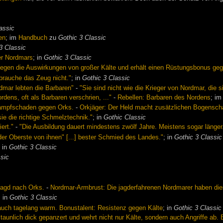
assic
en
; im
Handbuch
zu
Gothic 3 Classic
3 Classic
er Nordmars
; in
Gothic 3 Classic
gegen die Auswirkungen von großer Kälte und erhält einen Rüstungsbonus ge
 brauche das Zeug nicht."
; in
Gothic 3 Classic
dmar lebten die Barbaren"
-
"Sie sind nicht wie die Krieger von Nordmar, die 
rdens, oft als Barbaren verschrien, ..."
-
Rebellen: Barbaren des Nordens
; i
kampfschaden gegen Orks.
-
Orkjäger: Der Held macht zusätzlichen Bogensc
e die richtige Schmelztechnik."
; in
Gothic Classic
ert."
-
"Die Ausbildung dauert mindestens zwölf Jahre. Meistens sogar länger
 der Oberste von ihnen" [...] bester Schmied des Landes."
; in
Gothic 3 Classic
; in
Gothic 3 Classic
ssic
Jagd nach Orks.
-
Nordmar-Armbrust: Die jagderfahrenen Nordmarer haben dies
; in
Gothic 3 Classic
auch tagelang warm. Bonustalent: Resistenz gegen Kälte
; in
Gothic 3 Classic
taunlich dick gepanzert und wehrt nicht nur Kälte, sondern auch Angriffe ab.