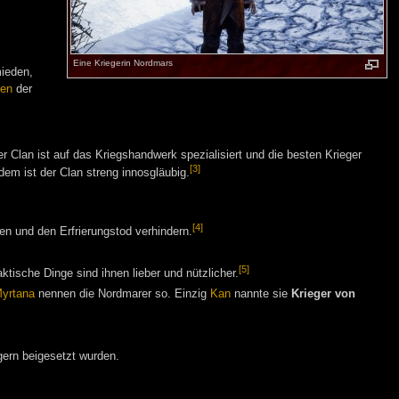
Eine Kriegerin Nordmars
ieden,
fen
der
er Clan ist auf das Kriegshandwerk spezialisiert und die besten Krieger
[3]
dem ist der Clan streng innosgläubig.
[4]
 und den Erfrierungstod verhindern.
[5]
aktische Dinge sind ihnen lieber und nützlicher.
yrtana
nennen die Nordmarer so. Einzig
Kan
nannte sie
Krieger von
ern beigesetzt wurden.