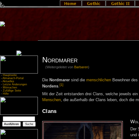
Nordmarer
(Weitergeleitet von
Barbaren
)
-
Hauptseite
-
Almanach-Portal
Die
Nordmarer
sind die
menschlichen
Bewohner des 
-
Aktuelles
[1]
-
Letzte Änderungen
Nordens
.
-
Mitmachen
-
Zufällige Seite
Mit der Zeit entstanden drei Clans, welche jeweils ei
-
Hilfe
Menschen
, die außerhalb der Clans leben, doch di
Clans
Wol
Der 
und 