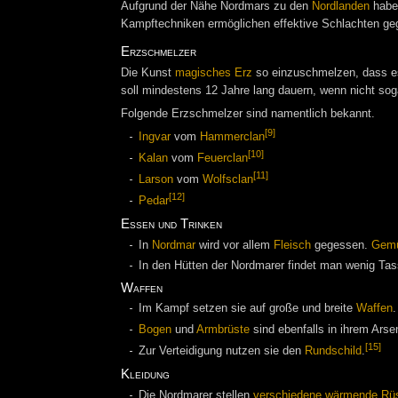
Aufgrund der Nähe Nordmars zu den
Nordlanden
haben
Kampftechniken ermöglichen effektive Schlachten ge
Erzschmelzer
Die Kunst
magisches Erz
so einzuschmelzen, dass es 
soll mindestens 12 Jahre lang dauern, wenn nicht soga
Folgende Erzschmelzer sind namentlich bekannt.
[9]
Ingvar
vom
Hammerclan
[10]
Kalan
vom
Feuerclan
[11]
Larson
vom
Wolfsclan
[12]
Pedar
Essen und Trinken
In
Nordmar
wird vor allem
Fleisch
gegessen.
Gem
In den Hütten der Nordmarer findet man wenig Tas
Waffen
Im Kampf setzen sie auf große und breite
Waffen
.
Bogen
und
Armbrüste
sind ebenfalls in ihrem Arse
[15]
Zur Verteidigung nutzen sie den
Rundschild
.
Kleidung
Die Nordmarer stellen
verschiedene wärmende Rü