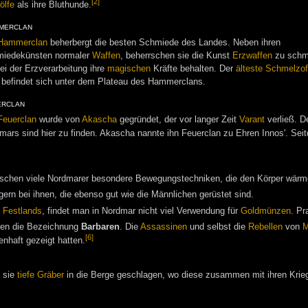
[2]
ölfe
als ihre Bluthunde.
merclan
Hammerclan
beherbergt die besten Schmiede des Landes. Neben ihren
iedekünsten normaler
Waffen
, beherrschen sie die Kunst
Erzwaffen
zu schm
bei der Erzverarbeitung ihre
magischen
Kräfte behalten. Der
älteste Schmelzo
befindet sich unter dem Plateau des Hammerclans.
erclan
Feuerclan
wurde von
Akascha
gegründet, der vor langer Zeit
Varant
verließ. D
mars sind hier zu finden. Akascha nannte ihn Feuerclan zu Ehren Innos'. Seit
chen viele Nordmarer besondere Bewegungstechniken, die den Körper wärmen
gern bei ihnen, die ebenso gut wie die Männlichen gerüstet sind.
s
Festlands
, findet man in Nordmar nicht viel Verwendung für
Goldmünzen
. Pr
hnen die Bezeichnung
Barbaren
. Die
Assassinen
und selbst die
Rebellen
von
M
[6]
nhaft gezeigt hatten.
 sie
tiefe Gräber
in die Berge geschlagen, wo diese zusammen mit ihren Krieg