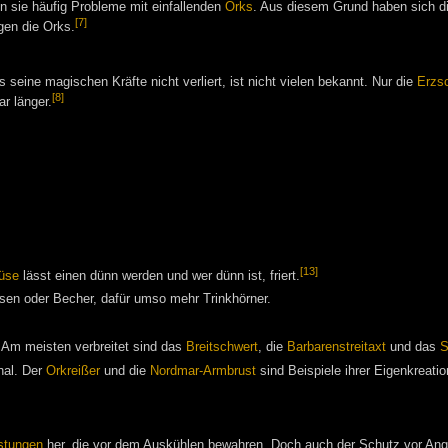
 sie häufig Probleme mit einfallenden
Orks
. Aus diesem Grund haben sich d
[7]
gen die Orks.
seine magischen Kräfte nicht verliert, ist nicht vielen bekannt. Nur die
Erzs
[8]
r länger.
[13]
üse
lässt einen dünn werden und wer dünn ist, friert.
sen oder Becher, dafür umso mehr Trinkhörner.
 Am meisten verbreitet sind das
Breitschwert
, die
Barbarenstreitaxt
und das
S
nal. Der
Orkreißer
und die
Nordmar-Armbrust
sind Beispiele ihrer Eigenkreatio
stungen
her, die vor dem Auskühlen bewahren. Doch auch der Schutz vor Angr