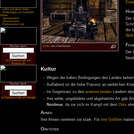
Eisw
-
Links auf diese Seite
Ham
-
Änderungen an verlinkten
Seiten
Der
-
Spezialseiten
-
Druckversion
Schm
-
Permanenter Link
die 
Welt
Feu
Einer
der Clanführer
Suchen nach:
Der
Nord
In Partnerschaft mit
Amazon.de
Kultur
Wegen der kalten Bedingungen des Landes beherrs
Suchen nach:
Auffallend ist die hohe Präsenz an weiblichen Krie
Im Gegensatz zu den
anderen
beiden
Ländern de
In Partnerschaft mit Google
Ihre wilde, ungebildete und abgehärtete Art gab i
Nordmar
, da sie sich im Kampf mit dem
Orks
ehre
Ahnen
Ihre Ahnen verehren sie stark. Für
ihre Größten
haben
Orktöter