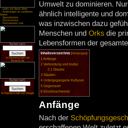
Umwelt zu dominieren. Nur
-
Links auf diese Seite
ähnlich intelligente und do
-
Änderungen an verlinkten
Seiten
-
Spezialseiten
-
Druckversion
was inzwischen dazu geführ
-
Permanenter Link
Menschen und
Orks
die pr
Lebensformen der gesamten
Suchen nach:
Inhaltsverzeichnis
[
Verbergen
]
In Partnerschaft mit
1
Anfänge
Amazon.de
2
Verbreitung und Kultur
2.1
Glaube
3
Staaten
4
Untergegangene Kulturen
Suchen nach:
5
Gegenwart
6
Einzelnachweise
In Partnerschaft mit Google
Anfänge
Nach der
Schöpfungsgesch
erschaffenen Welt zuletzt