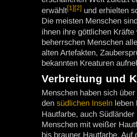
[1]
[2]
erwählt
und erhielten s
Die meisten Menschen sin
ihnen ihre göttlichen Kräf
beherrschen Menschen alle 
alten Artefakten, Zaubersp
bekannten Kreaturen aufn
Verbreitung und K
Menschen haben sich über d
den
südlichen Inseln
leben 
Hautfarbe, auch Südländer
Menschen mit weißer Hautf
bis brauner Hautfarbe. Auf