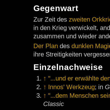
Gegenwart
Zur Zeit des
zweiten Orkkr
in den Krieg verwickelt, a
zusammen und wieder ander
Der Plan
des
dunklen Magi
ihre Streitigkeiten vergesse
Einzelnachweise
↑
"...und er erwählte d
↑
Innos' Werkzeug
; in
G
↑
"...dem Menschen sei
Classic