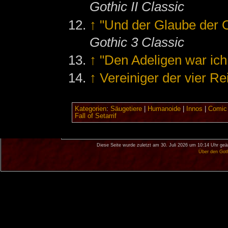
Gothic II Classic
↑
"Und der Glaube der 
Gothic 3 Classic
↑
"Den Adeligen war ich
↑
Vereiniger der vier 
Kategorien
:
Säugetiere
|
Humanoide
|
Innos
|
Comic
Fall of Setarrif
Diese Seite wurde zuletzt am 30. Juli 2026 um 10:14 Uhr geä
Über den Got