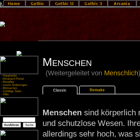
Menschen
(Weitergeleitet von
Menschlich
-
Hauptseite
-
Almanach-Portal
-
Aktuelles
-
Letzte Änderungen
-
Mitmachen
Remake
Classic
-
Zufällige Seite
-
Hilfe
Menschen
sind körperlich 
und schutzlose Wesen. Ihre 
allerdings sehr hoch, was si