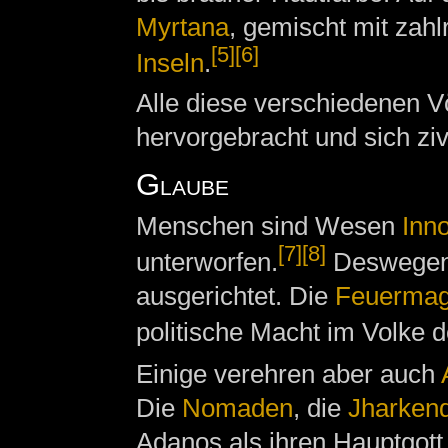
Myrtana
, gemischt mit zah
[5]
[6]
Inseln
.
Alle diese verschiedenen V
hervorgebracht und sich zivi
Glaube
Menschen sind Wesen
Inn
[7]
[8]
unterworfen.
Deswegen 
ausgerichtet. Die
Feuermag
politische Macht im Volke 
Einige verehren aber auch
Die
Nomaden
, die
Jharken
Adanos als ihren Hauptgott