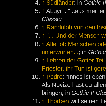
↑
Südländer
; in
Gothic I
↑
Abuyin: "...aus meiner
Classic
↑
Randolph von den Ins
↑
"... Und der Mensch w
↑
Alle, ob Menschen ode
unterworfen...
; in
Gothic
↑
Lehren der Götter Teil 
Priester, ihr Tun ist ge
↑
Pedro
: "Innos ist ebe
Als Novize hast du all
bringen; in
Gothic II Cla
↑
Thorben
will seinen L