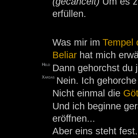
(gecancelt)
Um es zu
erfüllen.
Was mir im
Tempel 
Beliar
hat mich erwä
Held
Dann gehorchst du 
Xardas
Nein. Ich gehorche
Nicht einmal die
Göt
Und ich beginne ger
eröffnen...
Aber eins steht fe