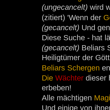
(ungecancelt)
wird w
(zitiert) 'Wenn der
G
(gecancelt)
Und gena
Diese Suche - hat l
(gecancelt)
Beliars 
Heiligtümer der Gött
Beliars Schergen
en
Die
Wächter
dieser 
erbeben!
Alle mächtigen
Magi
Und einige von ihne