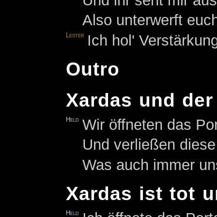
Und ihr seht mir au
Also unterwerft euc
Lester
Ich hol' Verstärkung
Outro
Xardas und der 
Held
Wir öffneten das Po
Und verließen dies
Was auch immer uns 
Xardas ist tot u
Held