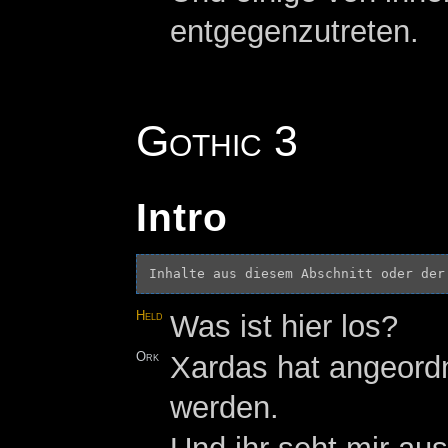
entgegenzutreten.
Gothic 3
Intro
Inhalte aus diesem Abschnitt oder der
Held
Was ist hier los?
Ork
Xardas hat angeord
werden.