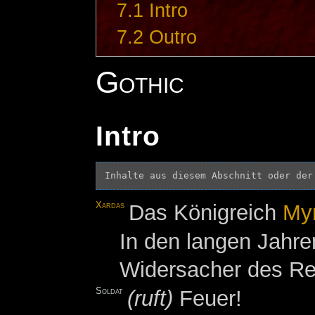
7.1
Intro
7.2
Outro
Gothic
Intro
Inhalte aus diesem Abschnitt oder der
Xardas
Das Königreich
My
In den langen Jahre
Widersacher des Rei
Soldat
(ruft)
Feuer!