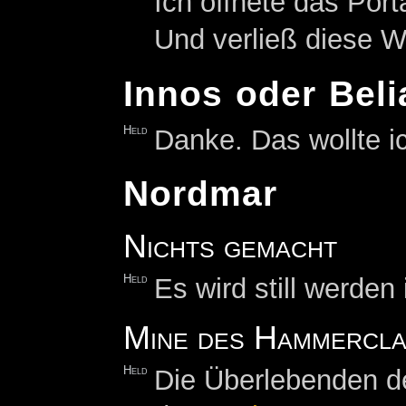
Ich öffnete das Por
Und verließ diese We
Innos oder Beli
Held
Danke. Das wollte i
Nordmar
Nichts gemacht
Held
Es wird still werde
Mine des Hammercla
Held
Die Überlebenden der