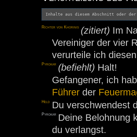
Inhalte aus diesem Abschnitt oder der
Richter von Khorinis
(zitiert)
Im N
Vereiniger der vie
verurteile ich die
Pyrokar
(befiehlt)
Halt!
Gefangener, ich ha
Führer
der
Feuerma
Held
Du verschwendest de
Pyrokar
Deine Belohnung kö
du verlangst.