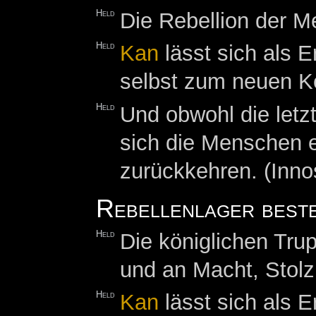
Held
Die Rebellion der M
Held
Kan
lässt sich als 
selbst zum neuen K
Held
Und obwohl die let
sich die Menschen e
zurückkehren. (Inno
Rebellenlager best
Held
Die königlichen Tru
und an Macht, Stol
Held
Kan
lässt sich als 