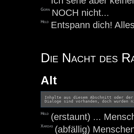
Ich sehe aber keine
Gorn
NOCH nicht...
Held
Entspann dich! Alles
Die Nacht des R
Alt
Inhalte aus diesem Abschnitt oder der
Held
(erstaunt) ... Mens
Xardas
(abfällig) Mensche