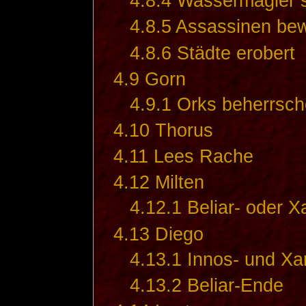
4.8.4
Wassermagier s
4.8.5
Assassinen bew
4.8.6
Städte erobert
4.9
Gorn
4.9.1
Orks beherrsch
4.10
Thorus
4.11
Lees Rache
4.12
Milten
4.12.1
Beliar- oder 
4.13
Diego
4.13.1
Innos- und X
4.13.2
Beliar-Ende