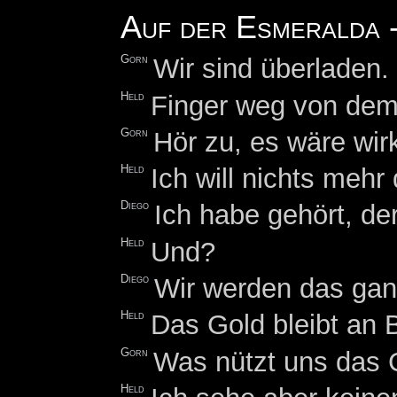
Auf der Esmeralda -
Gorn
Wir sind überladen
Held
Finger weg von dem
Gorn
Hör zu, es wäre wirk
Held
Ich will nichts mehr
Diego
Ich habe gehört, de
Held
Und?
Diego
Wir werden das gan
Held
Das Gold bleibt an 
Gorn
Was nützt uns das 
Held