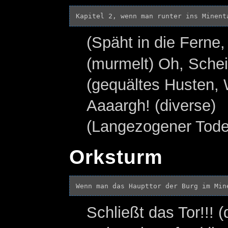
(Späht in die Fern
(murmelt) Oh, Sche
(gequältes Husten, 
Aaaargh! (diverse)
(Langezogener Tode
Orksturm
Schließt das Tor!!! (