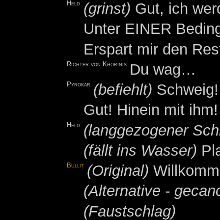
Held
(grinst)
Gut, ich wer
Unter EINER Bedin
Erspart mir den Res
Richter von Khorinis
Du wag…
Pyrokar
(befiehlt)
Schweig!
Gut! Hinein mit ihm!
Held
(langgezogener Schr
(fällt ins Wasser)
Pla
Bullit
(Original)
Willkomme
(Alternative - gecanc
(Faustschlag)