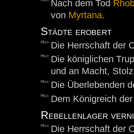
Held
Nach dem Tod
Rhob
von
Myrtana
.
Städte erobert
Held
Die Herrschaft der O
Held
Die königlichen Tru
und an Macht, Stol
Held
Die Überlebenden de
Held
Dem Königreich de
Rebellenlager vern
Held
Die Herrschaft der O