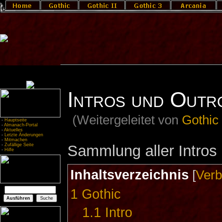
Intros und Outr
(Weitergeleitet von
Gothic 
-
Hauptseite
-
Almanach-Portal
-
Aktuelles
-
Letzte Änderungen
-
Mitmachen
Sammlung aller Intros
-
Zufällige Seite
-
Hilfe
Inhaltsverzeichnis
[
Verb
1
Gothic
1.1
Intro