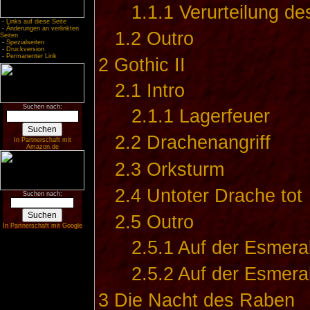
1.1.1
Verurteilung d
-
Links auf diese Seite
-
Änderungen an verlinkten
1.2
Outro
Seiten
-
Spezialseiten
-
Druckversion
-
Permanenter Link
2
Gothic II
2.1
Intro
Suchen nach:
2.1.1
Lagerfeuer
2.2
Drachenangriff
In Partnerschaft mit
Amazon.de
2.3
Orksturm
2.4
Untoter Drache tot
Suchen nach:
2.5
Outro
In Partnerschaft mit Google
2.5.1
Auf der Esmeral
2.5.2
Auf der Esmeral
3
Die Nacht des Raben