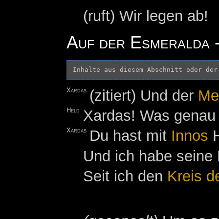
(ruft) Wir legen ab!
Auf der Esmeralda -
Inhalte aus diesem Abschnitt oder der
Xardas
(zitiert) Und der
Me
Held
Xardas! Was genau 
Xardas
Du hast mit
Innos
H
Und ich habe seine
Seit ich den
Kreis d