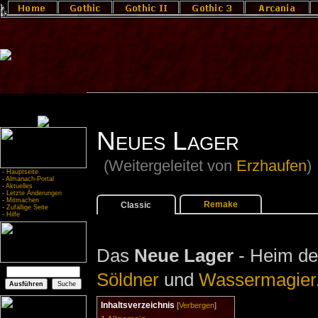
Neues Lager
(Weitergeleitet von
Erzhaufen
)
-
Hauptseite
-
Almanach-Portal
-
Aktuelles
-
Letzte Änderungen
-
Mitmachen
Remake
Classic
-
Zufällige Seite
-
Hilfe
Das
Neue Lager
- Heim d
Söldner
und
Wassermagier
Inhaltsverzeichnis
[
Verbergen
]