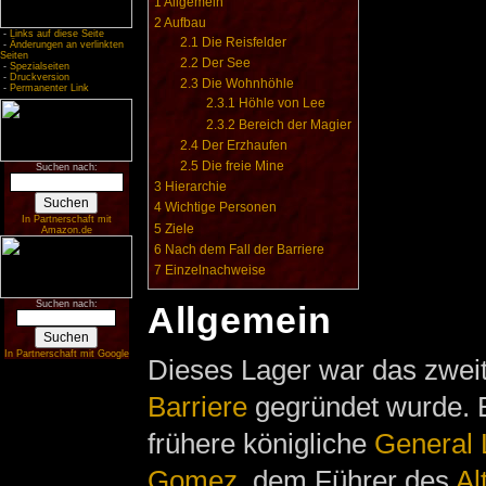
1
Allgemein
2
Aufbau
-
Links auf diese Seite
2.1
Die Reisfelder
-
Änderungen an verlinkten
Seiten
2.2
Der See
-
Spezialseiten
-
Druckversion
2.3
Die Wohnhöhle
-
Permanenter Link
2.3.1
Höhle von Lee
2.3.2
Bereich der Magier
2.4
Der Erzhaufen
2.5
Die freie Mine
Suchen nach:
3
Hierarchie
4
Wichtige Personen
In Partnerschaft mit
5
Ziele
Amazon.de
6
Nach dem Fall der Barriere
7
Einzelnachweise
Suchen nach:
Allgemein
In Partnerschaft mit Google
Dieses Lager war das zweit
Barriere
gegründet wurde. E
frühere königliche
General 
Gomez
, dem Führer des
Al