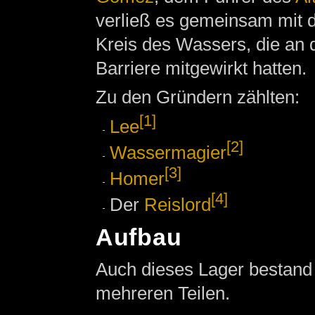
verließ es gemeinsam mit 
Kreis des Wassers, die an 
Barriere mitgewirkt hatten.
Zu den Gründern zählten:
[1]
Lee
[2]
Wassermagier
[3]
Homer
[4]
Der
Reislord
Aufbau
Auch dieses Lager bestand 
mehreren Teilen.