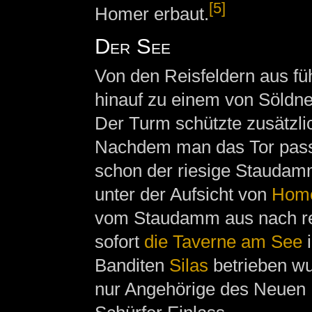
[5]
Homer erbaut.
Der See
Von den Reisfeldern aus füh
hinauf zu einem von Söldne
Der Turm schützte zusätzli
Nachdem man das Tor passie
schon der riesige Staudam
unter der Aufsicht von
Hom
vom Staudamm aus nach re
sofort
die Taverne am See
i
Banditen
Silas
betrieben wu
nur Angehörige des Neuen 