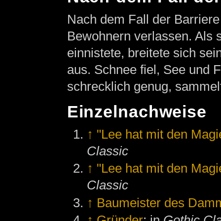
Nach dem Fall der Barrier
Bewohnern verlassen. Als 
einnistete, breitete sich s
aus. Schnee fiel, See und F
schrecklich genug, sammelt
Einzelnachweise
↑
"Lee hat mit den Magi
Classic
↑
"Lee hat mit den Magi
Classic
↑
Baumeister des Dam
↑
Gründer
; in
Gothic Cl