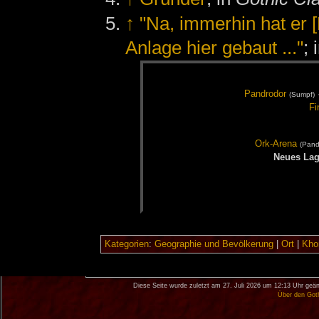
↑
"Na, immerhin hat er
Anlage hier gebaut ..."
; 
Pand­ro­dor
(Sumpf)
Fi
Ork-Are­na
(Pand­
Neu­es La­
Kategorien
:
Geographie und Bevölkerung
|
Ort
|
Khor
Diese Seite wurde zuletzt am 27. Juli 2026 um 12:13 Uhr geän
Über den Got