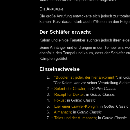
wurde schon für die folgende Nacht angesetzt.
Die Anrufung
Die große Anrufung entwickelte sich jedoch zur totale
kamen. Kurz darauf starb auch Y'Berion an den Folge
Der Schläfer erwacht
Kalom und einige Fanatiker suchten jedoch ihren eig
Seine Anhänger und er drangen in den Tempel ein, wo 
ebenfalls den Tempel und kaum, dass der Schläfer er
Kämpfen getötet.
Einzelnachweise
↑
"Buddler ist jeder, der hier ankommt."
; in
Got
- "Cor Kalom war vor seiner Verurteilung Alchi
↑
Sekret der Crawler
; in
Gothic Classic
↑
Rezept für Dexter
; in
Gothic Classic
↑
Fokus
; in
Gothic Classic
↑
Eier einer Crawler-Königin
; in
Gothic Classic
↑
Almanach
; in
Gothic Classic
↑
Talas und der ALmanach
; in
Gothic Classic