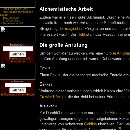
Alchemistische Arbeit
-
Links auf diese Seite
-
Änderungen an verlinkten
Seiten
Zudem war er ein sehr guter Alchemist. Durch eine Vis
-
Spezialseiten
-
Druckversion
entwickelte er noch weitere rauchbare Sumpfkrautsort
-
Permanenter Link
Steigerung der
magischen
Fähigkeiten und damit zur 
[3]
interessiert war.
Der
Held
stahl das Rezept in eine
Die große Anrufung
Suchen nach:
Um den Schläfer zu wecken, war eine "
Große Anrufu
großen Anrufung unerlässlich waren. Dabei wurde er 
In Partnerschaft mit
Amazon.de
Fokus
Einen
Fokus
, der die benötigte magische Energie erhie
Suchen nach:
Sekret
Während dieser Vorbereitungen erhielt Kalom eine Vis
In Partnerschaft mit Google
Crawler-Königin
, die der Held bei seiner Erkundung in
Almanach
Zur Durchführung wurde nun nur noch der
Almanach
be
gewaltigen Energiemengen eines aufgeladenen Fokus' w
unterwegs von schwarzen
Goblins
überfallen. Der He
[7]