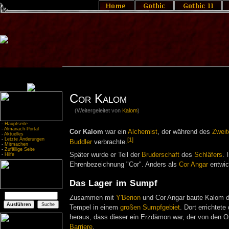
Cor Kalom
(Weitergeleitet von
Kalom
)
-
Hauptseite
-
Almanach-Portal
Cor Kalom
war ein
Alchemist
, der während des
Zweit
-
Aktuelles
[1]
-
Letzte Änderungen
Buddler
verbrachte.
-
Mitmachen
-
Zufällige Seite
Später wurde er Teil der
Bruderschaft
des
Schläfers
. 
-
Hilfe
Ehrenbezeichnung "Cor". Anders als
Cor Angar
entwic
Das Lager im Sumpf
Zusammen mit
Y'Berion
und Cor Angar baute Kalom di
Tempel in einem
großen Sumpfgebiet
. Dort errichtet
heraus, dass dieser ein Erzdämon war, der von den 
Barriere
.