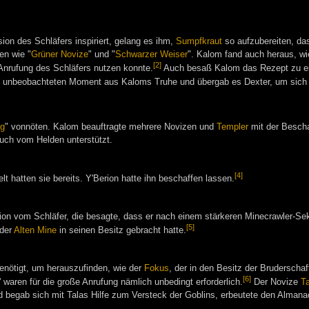
ion des Schläfers inspiriert, gelang es ihm,
Sumpfkraut
so aufzubereiten, das
en wie "
Grüner Novize
" und "
Schwarzer Weiser
". Kalom fand auch heraus, w
[2]
Anrufung des Schläfers nutzen konnte.
Auch besaß Kalom das Rezept zu ei
m unbeobachteten Moment aus Kaloms Truhe und übergab es Dexter, um sich 
ng
" vonnöten. Kalom beauftragte mehrere Novizen und
Templer
mit der Bescha
auch vom Helden unterstützt.
[4]
lt hatten sie bereits. Y'Berion hatte ihn beschaffen lassen.
ion vom Schläfer, die besagte, dass er nach einem stärkeren Minecrawler-Sekr
[5]
 der
Alten Mine
in seinen Besitz gebracht hatte.
nötigt, um herauszufinden, wie der
Fokus
, der in den Besitz der Bruderscha
[6]
aren für die große Anrufung nämlich unbedingt erforderlich.
Der Novize
T
ld begab sich mit Talas Hilfe zum Versteck der Goblins, erbeutete den Alman