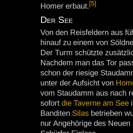
[5]
Homer erbaut.
Der See
Von den Reisfeldern aus füh
hinauf zu einem von Söldne
Der Turm schützte zusätzli
Nachdem man das Tor passie
schon der riesige Staudam
unter der Aufsicht von
Hom
vom Staudamm aus nach re
sofort
die Taverne am See
i
Banditen
Silas
betrieben wu
nur Angehörige des Neuen 