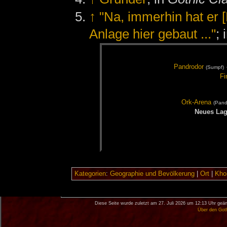
↑
"Na, immerhin hat er
Anlage hier gebaut ..."
; 
Pand­ro­dor
(Sumpf)
Fi
Ork-Are­na
(Pand­
Neu­es La­
Kategorien
:
Geographie und Bevölkerung
|
Ort
|
Khor
Diese Seite wurde zuletzt am 27. Juli 2026 um 12:13 Uhr geän
Über den Got