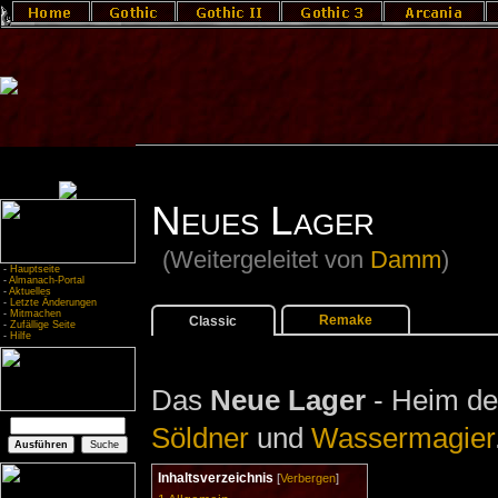
Neues Lager
(Weitergeleitet von
Damm
)
-
Hauptseite
-
Almanach-Portal
-
Aktuelles
-
Letzte Änderungen
-
Mitmachen
Remake
Classic
-
Zufällige Seite
-
Hilfe
Das
Neue Lager
- Heim d
Söldner
und
Wassermagier
Inhaltsverzeichnis
[
Verbergen
]