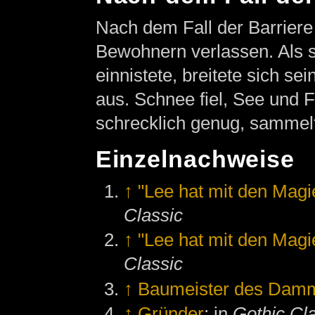
Nach dem Fall der Barrier
Bewohnern verlassen. Als 
einnistete, breitete sich s
aus. Schnee fiel, See und F
schrecklich genug, sammelt
Einzelnachweise
↑
"Lee hat mit den Magi
Classic
↑
"Lee hat mit den Magi
Classic
↑
Baumeister des Dam
↑
Gründer
; in
Gothic Cl