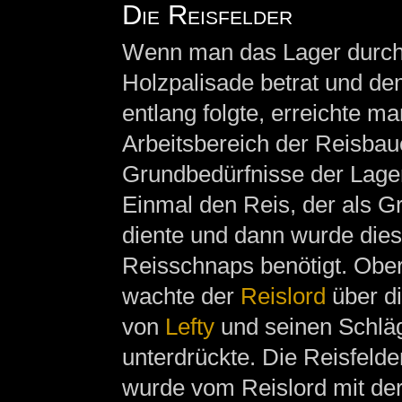
Die Reisfelder
Wenn man das Lager durch e
Holzpalisade betrat und d
entlang folgte, erreichte m
Arbeitsbereich der Reisbau
Grundbedürfnisse der Lage
Einmal den Reis, der als G
diente und dann wurde dies
Reisschnaps benötigt. Obe
wachte der
Reislord
über di
von
Lefty
und seinen Schlä
unterdrückte. Die Reisfeld
wurde vom Reislord mit der