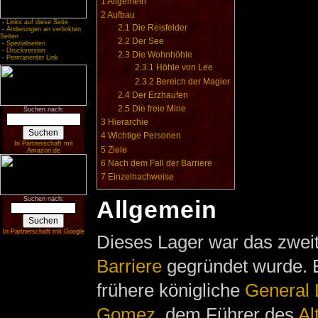
1
Allgemein
2
Aufbau
-
Links auf diese Seite
2.1
Die Reisfelder
-
Änderungen an verlinkten
Seiten
2.2
Der See
-
Spezialseiten
-
Druckversion
2.3
Die Wohnhöhle
-
Permanenter Link
2.3.1
Höhle von Lee
2.3.2
Bereich der Magier
2.4
Der Erzhaufen
2.5
Die freie Mine
Suchen nach:
3
Hierarchie
4
Wichtige Personen
In Partnerschaft mit
5
Ziele
Amazon.de
6
Nach dem Fall der Barriere
7
Einzelnachweise
Suchen nach:
Allgemein
In Partnerschaft mit Google
Dieses Lager war das zweit
Barriere
gegründet wurde. E
frühere königliche
General 
Gomez
, dem Führer des
Al