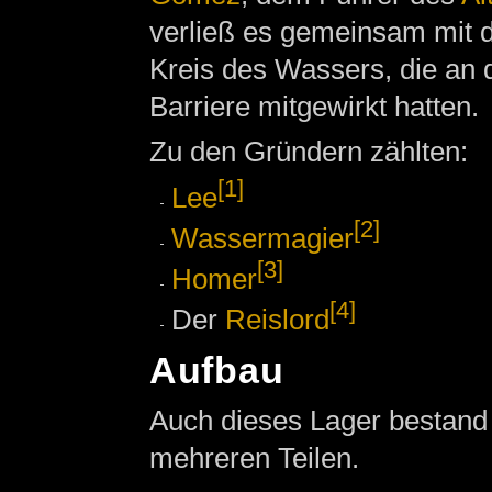
verließ es gemeinsam mit 
Kreis des Wassers, die an 
Barriere mitgewirkt hatten.
Zu den Gründern zählten:
[1]
Lee
[2]
Wassermagier
[3]
Homer
[4]
Der
Reislord
Aufbau
Auch dieses Lager bestand 
mehreren Teilen.