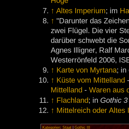
Hoge
↑
Altes Imperium
; im
Ha
↑
"Darunter das Zeich
zwei Flügel. Die vier St
darüber schwebt die Son
Agnes Illigner, Ralf Mar
Westerrönfeld 2006, IS
↑
Karte von Myrtana
; in
↑
Küste vom Mittelland
Mittelland
-
Waren aus d
↑
Flachland
; in
Gothic 3
↑
Mittelreich oder Altes
Kategorien
:
Staat
|
Gothic III