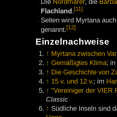
Die
Nordmarer
, die
Barba
[11]
Flachland
.
Selten wird Myrtana auc
[12]
genannt.
Einzelnachweise
↑
Myrtana zwischen Va
↑
Gemäßigtes Klima
; i
↑
Die Geschichte von Z
↑
15 v. und 12 v.
; im
Ha
↑
"Vereiniger der VIER
Classic
↑
Südliche Inseln sind d