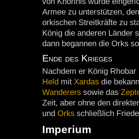
von Khorinis wurde eingeric
Armee zu unterstützen, de
orkischen Streitkräfte zu sta
König die anderen Länder s
dann begannen die Orks sog
Ende des Krieges
Nachdem er König Rhobar I
Held
mit
Xardas
die bekann
Wanderers
sowie das
Zept
Zeit, aber ohne den direkte
und
Orks
schließlich Friede
Imperium