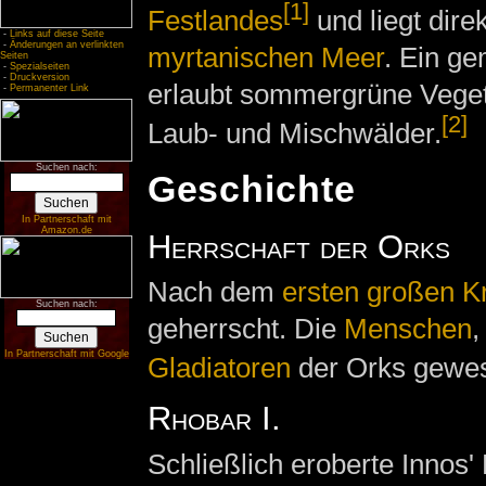
[1]
Festlandes
und liegt dire
-
Links auf diese Seite
-
Änderungen an verlinkten
myrtanischen Meer
. Ein g
Seiten
-
Spezialseiten
-
Druckversion
erlaubt sommergrüne Veget
-
Permanenter Link
[2]
Laub- und Mischwälder.
Suchen nach:
Geschichte
In Partnerschaft mit
Amazon.de
Herrschaft der Orks
Nach dem
ersten großen K
Suchen nach:
geherrscht. Die
Menschen
,
In Partnerschaft mit Google
Gladiatoren
der Orks gewe
Rhobar I.
Schließlich eroberte Innos'