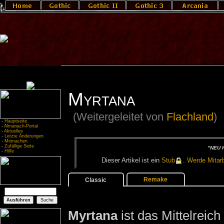
Myrtana
(Weitergeleitet von
Flachland
)
-
Hauptseite
-
Almanach-Portal
-
Aktuelles
-
Letzte Änderungen
-
Mitmachen
-
Zufällige Seite
"NEU H
-
Hilfe
Die­ser Ar­ti­kel ist ein
Stub
.
Wer­de Mit­ar­b
Remake
Classic
Myrtana
ist das Mittelreich