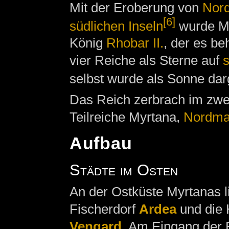
Mit der Eroberung von
Nor
[6]
südlichen Inseln
wurde My
König
Rhobar II.
, der es be
vier Reiche als Sterne auf
selbst wurde als Sonne darg
Das Reich zerbrach im zwei
Teilreiche Myrtana,
Nordma
Aufbau
Städte im Osten
An der Ostküste Myrtanas l
Fischerdorf
Ardea
und die 
Vengard
. Am Eingang der 