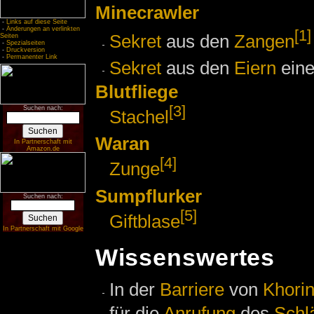
Minecrawler
-
Links auf diese Seite
-
Änderungen an verlinkten
[1]
Sekret
aus den
Zangen
Seiten
-
Spezialseiten
-
Druckversion
-
Permanenter Link
Sekret
aus den
Eiern
ein
Blutfliege
[3]
Suchen nach:
Stachel
Waran
In Partnerschaft mit
Amazon.de
[4]
Zunge
Sumpflurker
Suchen nach:
[5]
Giftblase
In Partnerschaft mit Google
Wissenswertes
In der
Barriere
von
Khorin
für die
Anrufung
des
Schl