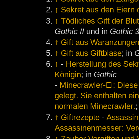
↑
Sekret aus den Eiern 
↑
Tödliches Gift der Blut
Gothic II
und in
Gothic 
↑
Gift aus Waranzunge
↑
Gift aus Giftblase
; in
G
↑
-
Herstellung des Sek
Königin
; in
Gothic
-
Minecrawler-Ei: Diese
gelegt. Sie enthalten ei
normalen Minecrawler.
;
↑
Giftrezepte
-
Assassine
Assassinenmesser: Verg
↑
Zauber Vergiften und 