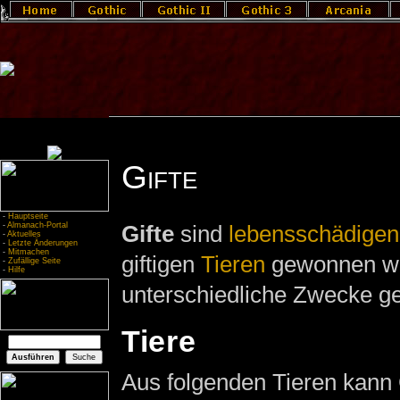
Gifte
-
Hauptseite
-
Almanach-Portal
Gifte
sind
lebensschädige
-
Aktuelles
-
Letzte Änderungen
-
Mitmachen
giftigen
Tieren
gewonnen we
-
Zufällige Seite
-
Hilfe
unterschiedliche Zwecke ge
Tiere
Aus folgenden Tieren kann G