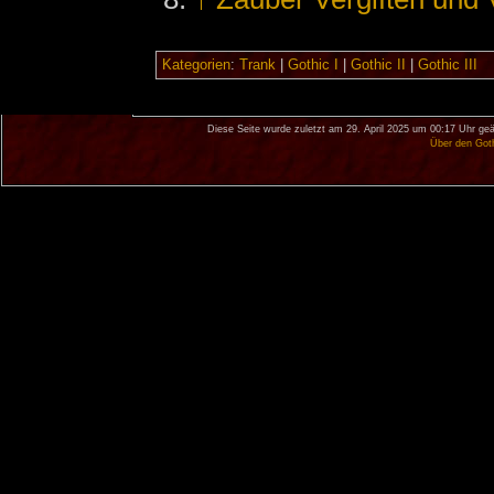
Kategorien
:
Trank
|
Gothic I
|
Gothic II
|
Gothic III
Diese Seite wurde zuletzt am 29. April 2025 um 00:17 Uhr geä
Über den Got