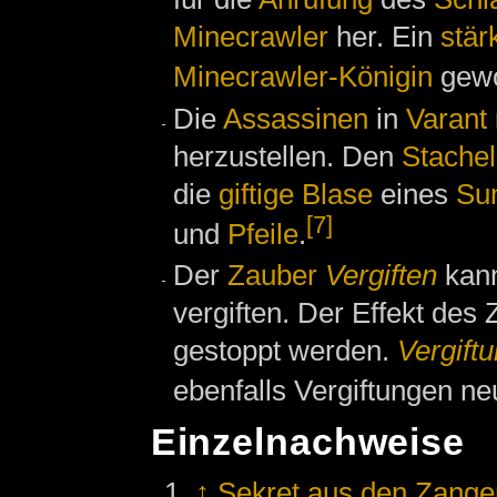
Minecrawler
her. Ein
stär
Minecrawler-Königin
gewo
Die
Assassinen
in
Varant
herzustellen. Den
Stachel
die
giftige Blase
eines
Su
[7]
und
Pfeile
.
Der
Zauber
Vergiften
kann
vergiften. Der Effekt des
gestoppt werden.
Vergiftu
ebenfalls Vergiftungen neu
Einzelnachweise
↑
Sekret aus den Zange