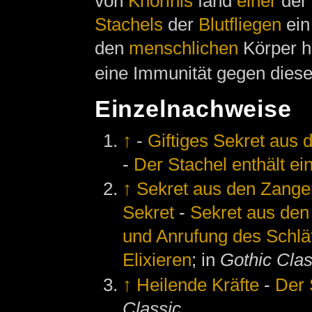
von
Khorinis
fand
einer
der
Stachels
der
Blutfliegen
ein
den
menschlichen
Körper he
eine Immunität gegen diese 
Einzelnachweise
↑
-
Giftiges Sekret aus
-
Der Stachel enthält ein
↑
Sekret aus den Zange
Sekret
-
Sekret aus den
und Anrufung des Schlä
Elixieren
; in
Gothic Clas
↑
Heilende Kräfte
-
Der 
Classic