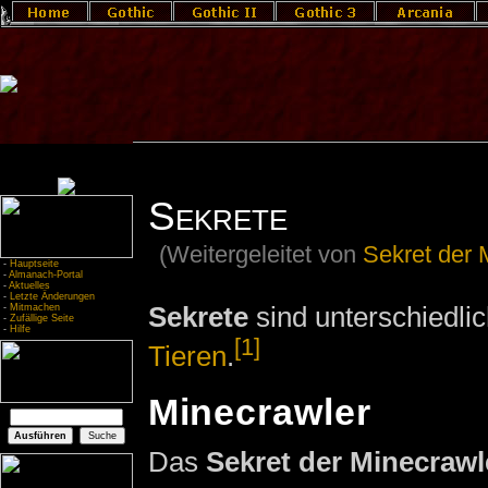
Sekrete
(Weitergeleitet von
Sekret der 
-
Hauptseite
-
Almanach-Portal
-
Aktuelles
-
Letzte Änderungen
Sekrete
sind unterschiedli
-
Mitmachen
-
Zufällige Seite
-
Hilfe
[1]
Tieren
.
Minecrawler
Das
Sekret der Minecrawl