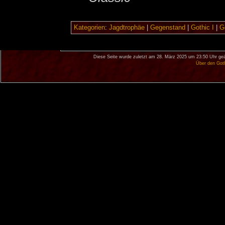
Kategorien
:
Jagdtrophäe
|
Gegenstand
|
Gothic I
|
Go
Diese Seite wurde zuletzt am 28. März 2025 um 23:50 Uhr geä
Über den Got