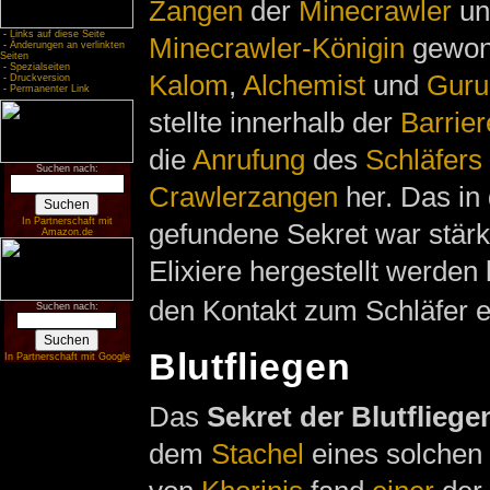
Zangen
der
Minecrawler
un
-
Links auf diese Seite
Minecrawler-Königin
gewon
-
Änderungen an verlinkten
Seiten
-
Spezialseiten
Kalom
,
Alchemist
und
Guru
-
Druckversion
-
Permanenter Link
stellte innerhalb der
Barrier
die
Anrufung
des
Schläfers
Suchen nach:
Crawlerzangen
her. Das in
In Partnerschaft mit
gefundene Sekret war stär
Amazon.de
Elixiere hergestellt werden
den Kontakt zum Schläfer e
Suchen nach:
Blutfliegen
In Partnerschaft mit Google
Das
Sekret der Blutfliege
dem
Stachel
eines solchen