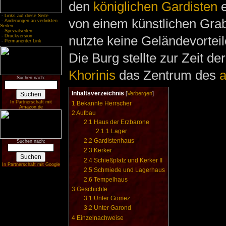
den
königlichen Gardisten
e
-
Links auf diese Seite
von einem künstlichen Gr
-
Änderungen an verlinkten
Seiten
-
Spezialseiten
nutzte keine Geländevorteil
-
Druckversion
-
Permanenter Link
Die Burg stellte zur Zeit de
Khorinis
das Zentrum des
a
Suchen nach:
Inhaltsverzeichnis
[
Verbergen
]
In Partnerschaft mit
1
Bekannte Herrscher
Amazon.de
2
Aufbau
2.1
Haus der Erzbarone
2.1.1
Lager
2.2
Gardistenhaus
Suchen nach:
2.3
Kerker
2.4
Schießplatz und Kerker II
In Partnerschaft mit Google
2.5
Schmiede und Lagerhaus
2.6
Tempelhaus
3
Geschichte
3.1
Unter Gomez
3.2
Unter Garond
4
Einzelnachweise