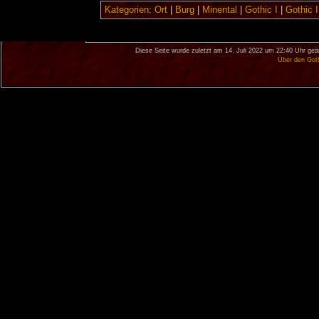
Kategorien
:
Ort
|
Burg
|
Minental
|
Gothic I
|
Gothic I
Diese Seite wurde zuletzt am 14. Juli 2022 um 22:40 Uhr geä
Über den Got