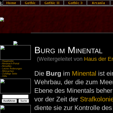
Burg im Minental
(Weitergeleitet von
Haus der E
-
Hauptseite
-
Almanach-Portal
-
Aktuelles
-
Letzte Änderungen
Die
Burg
im
Minental
ist e
-
Mitmachen
-
Zufällige Seite
-
Hilfe
Wehrbau, der die zum Meer
Ebene des Minentals beher
vor der Zeit der
Strafkoloni
diente sie zur Kontrolle de