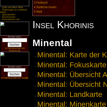
3
Festland
4
Südliche Inseln
-
Links auf diese Seite
-
Änderungen an verlinkten
5
Welt
Seiten
-
Spezialseiten
-
Druckversion
-
Permanenter Link
Insel Khorinis
Suchen nach:
Minental
In Partnerschaft mit
Amazon.de
Minental: Karte der K
Minental: Fokuskarte
Suchen nach:
Minental: Übersicht A
In Partnerschaft mit Google
Minental: Übersicht 
Minental: Landkarte
Minental: Minenkarte