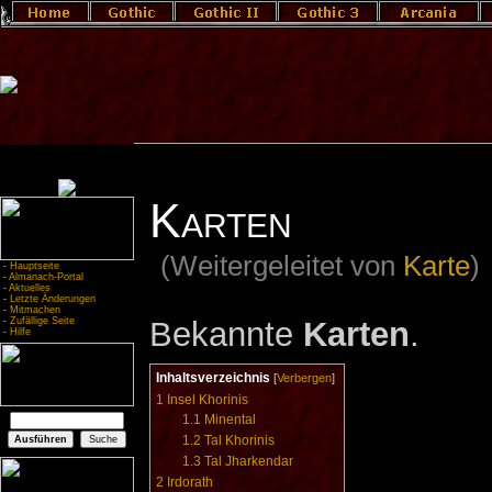
Karten
(Weitergeleitet von
Karte
)
-
Hauptseite
-
Almanach-Portal
-
Aktuelles
-
Letzte Änderungen
-
Mitmachen
Bekannte
Karten
.
-
Zufällige Seite
-
Hilfe
Inhaltsverzeichnis
[
Verbergen
]
1
Insel Khorinis
1.1
Minental
1.2
Tal Khorinis
1.3
Tal Jharkendar
2
Irdorath