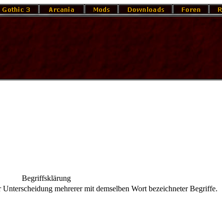
Be­griffs­klä­rung
 Un­ter­schei­dung meh­re­rer mit dem­sel­ben Wort be­zeich­ne­ter Be­grif­fe.