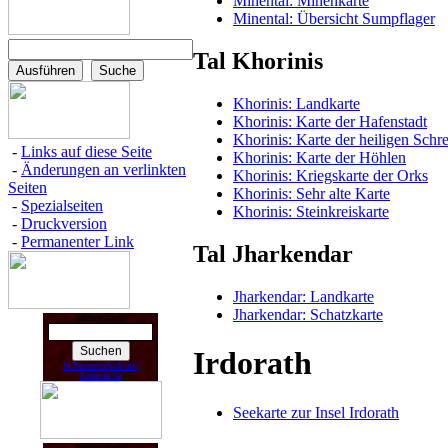
Minental: Minenkarte
Minental: Übersicht Sumpflager
Tal Khorinis
Khorinis: Landkarte
Khorinis: Karte der Hafenstadt
Khorinis: Karte der heiligen Schr
-
Links auf diese Seite
Khorinis: Karte der Höhlen
-
Änderungen an verlinkten
Khorinis: Kriegskarte der Orks
Seiten
Khorinis: Sehr alte Karte
-
Spezialseiten
Khorinis: Steinkreiskarte
-
Druckversion
-
Permanenter Link
Tal Jharkendar
Jharkendar: Landkarte
Jharkendar: Schatzkarte
Suchen nach:
Irdorath
In Partnerschaft mit
Amazon.de
Seekarte zur Insel Irdorath