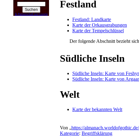
Suchen nach:
Festland
In Partnerschaft mit Google
Festland: Landkarte
Karte der Orkausgrabungen
Karte der Tempelschlüssel
Der fol­gen­de Ab­schnitt be­zieht sich
Südliche Inseln
Südliche Inseln: Karte von Feshyr
Südliche Inseln: Karte von Argaa
Welt
Karte der bekannten Welt
Von „
https://almanach.worldofgothic.d
Kategorie
:
Begriffsklärung