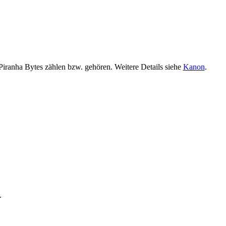
i­ran­ha Bytes zäh­len bzw. ge­hö­ren. Wei­te­re De­tails sie­he
Ka­non
.
.