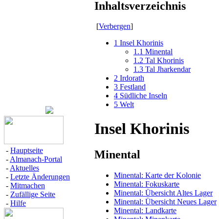
Inhaltsverzeichnis
[
Verbergen
]
1
Insel Khorinis
1.1
Minental
1.2
Tal Khorinis
1.3
Tal Jharkendar
2
Irdorath
3
Festland
4
Südliche Inseln
5
Welt
Insel Khorinis
-
Hauptseite
Minental
-
Almanach-Portal
-
Aktuelles
Minental: Karte der Kolonie
-
Letzte Änderungen
Minental: Fokuskarte
-
Mitmachen
Minental: Übersicht Altes Lager
-
Zufällige Seite
Minental: Übersicht Neues Lager
-
Hilfe
Minental: Landkarte