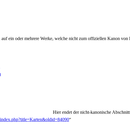
 auf ein oder meh­re­re Wer­ke, wel­che nicht zum of­fi­zi­el­len Ka­non von P
n
Hier en­det der nicht-ka­no­ni­sche Ab­schnitt
e/index.php?title=Karten&oldid=84090
“