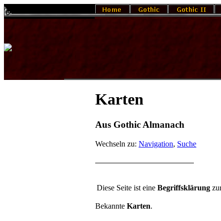
Karten
Aus Gothic Almanach
Wechseln zu:
Navigation
,
Suche
Die­se Sei­te ist eine
Be­griffs­klä­rung
zur
Bekannte
Karten
.