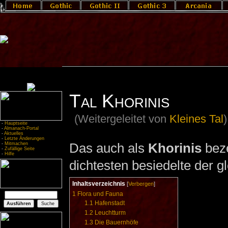
Tal Khorinis
(Weitergeleitet von
Kleines Tal
)
-
Hauptseite
-
Almanach-Portal
-
Aktuelles
-
Letzte Änderungen
Das auch als
Khorinis
beze
-
Mitmachen
-
Zufällige Seite
-
Hilfe
dichtesten besiedelte der g
Inhaltsverzeichnis
[
Verbergen
]
1
Flora und Fauna
1.1
Hafenstadt
1.2
Leuchtturm
1.3
Die Bauernhöfe