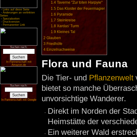
1.4
Taverne "Zur toten Harpyie"
1.5
Das Kloster der Feuermagier
-
Links auf diese Seite
-
Änderungen an verlinkten
1.6
Pyramide
Seiten
-
Spezialseiten
1.7
Steinkreise
-
Druckversion
-
Permanenter Link
1.8
Xardas' Turm
1.9
Kleines Tal
2
Glauben
3
Friedhöfe
Suchen nach:
4
Einzelnachweise
Flora und Fauna
In Partnerschaft mit
Amazon.de
Die Tier- und
Pflanzenwelt
v
bietet so manche Überrasc
Suchen nach:
unvorsichtige Wanderer.
In Partnerschaft mit Google
Direkt im Norden der Stad
Heimstätte der verschiede
Ein weiterer Wald erstrec