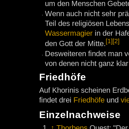
um den Menschen Gebete
Wenn auch nicht sehr pr
Teil des religiösen Leben
Wassermagier
in der Haf
[1]
[2]
den Gott der Mitte.
Desweiteren findet man ve
von denen nicht ganz klar 
Friedhöfe
Auf Khorinis scheinen Erdb
findet drei
Friedhöfe
und
vi
Einzelnachweise
↑
Thorbens
Quest: "Der 