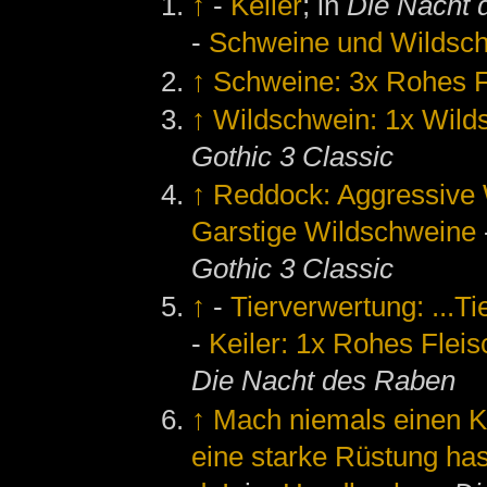
↑
-
Keiler
; in
Die Nacht 
-
Schweine und Wildsc
↑
Schweine: 3x Rohes F
↑
Wildschwein: 1x Wild
Gothic 3 Classic
↑
Reddock: Aggressive 
Garstige Wildschweine
Gothic 3 Classic
↑
-
Tierverwertung: ...Ti
-
Keiler: 1x Rohes Fleisc
Die Nacht des Raben
↑
Mach niemals einen Ke
eine starke Rüstung hast