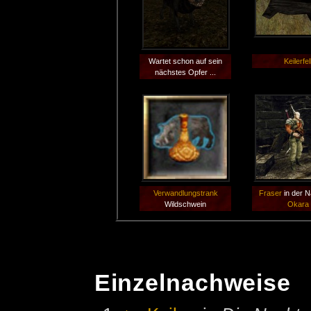
Wartet schon auf sein
Keilerfel
nächstes Opfer ...
Verwandlungstrank
Fraser
in der 
Wildschwein
Okara
Einzelnachweise