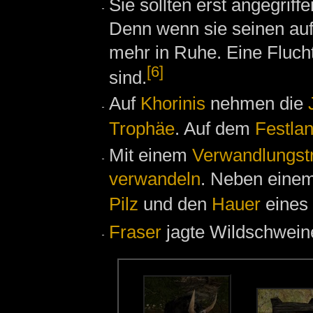
Sie sollten erst angegri
Denn wenn sie seinen auf
mehr in Ruhe. Eine Flucht 
[6]
sind.
Auf
Khorinis
nehmen die
Trophäe
. Auf dem
Festla
Mit einem
Verwandlungst
verwandeln
. Neben eine
Pilz
und den
Hauer
eines
Fraser
jagte Wildschwein