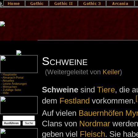
Schweine
(Weitergeleitet von
Keiler
)
-
Hauptseite
-
Almanach-Portal
-
Aktuelles
-
Letzte Änderungen
Schweine
sind
Tiere
, die 
-
Mitmachen
-
Zufällige Seite
-
Hilfe
[
dem
Festland
vorkommen.
Auf vielen
Bauernhöfen
Myr
Clans von
Nordmar
werden 
geben viel
Fleisch
. Sie hab