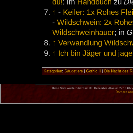
du!
; im
Handbuch
zu
Di
↑
-
Keiler: 1x Rohes Flei
-
Wildschwein: 2x Rohes
Wildschweinhauer
; in
G
↑
Verwandlung Wildsch
↑
Ich bin Jäger und jag
Kategorien
:
Säugetiere
|
Gothic II
|
Die Nacht des R
Diese Seite wurde zuletzt am 30. Dezember 2024 um 22:15 Uhr 
Über den Got