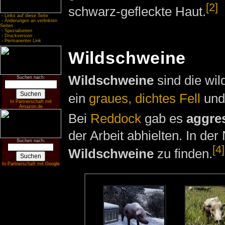
[2]
schwarz-gefleckte Haut.
-
Links auf diese Seite
-
Änderungen an verlinkten
Seiten
-
Spezialseiten
-
Druckversion
-
Permanenter Link
Wildschweine
Wildschweine
sind die wi
Suchen nach:
ein
graues, dichtes Fell
und
In Partnerschaft mit
Amazon.de
Bei
Reddock
gab es
aggre
der Arbeit abhielten. In de
Suchen nach:
[4]
Wildschweine
zu finden.
In Partnerschaft mit Google