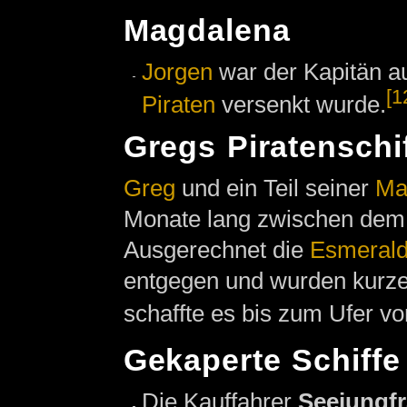
Magdalena
Jorgen
war der Kapitän a
[1
Piraten
versenkt wurde.
Gregs Piratenschi
Greg
und ein Teil seiner
Ma
Monate lang zwischen de
Ausgerechnet die
Esmeral
entgegen und wurden kurze
schaffte es bis zum Ufer v
Gekaperte Schiffe
Die Kauffahrer
Seejungf