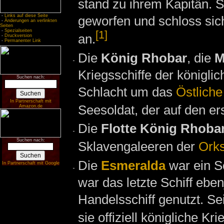
stand zu ihrem Kapitän. S
-
Links auf diese Seite
geworfen und schloss si
-
Änderungen an verlinkten
Seiten
-
Spezialseiten
[1]
an.
-
Druckversion
-
Permanenter Link
Die
König Rhobar
, die
M
Kriegsschiffe der königl
Suchen nach:
Schlacht um das
Östliche
In Partnerschaft mit
Seesoldat, der auf den er
Amazon.de
Die
Flotte König Rhobars
Suchen nach:
Sklavengaleeren der
Ork
Die
Esmeralda
war ein Sc
In Partnerschaft mit Google
war das letzte Schiff eben
Handelsschiff genutzt. Sei
sie offiziell königliche K