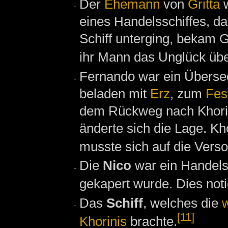
Der
Ehemann
von
Gritta
w
eines Handelsschiffes, d
Schiff unterging, bekam Gr
ihr Mann das Unglück übe
Fernando war ein Überse
beladen mit
Erz
, zum
Fes
dem Rückweg nach Khorinis
änderte sich die Lage. K
musste sich auf die Vers
Die
Nico
war ein Handels
gekapert wurde. Dies not
Das
Schiff
, welches die
w
[11]
Khorinis
brachte.