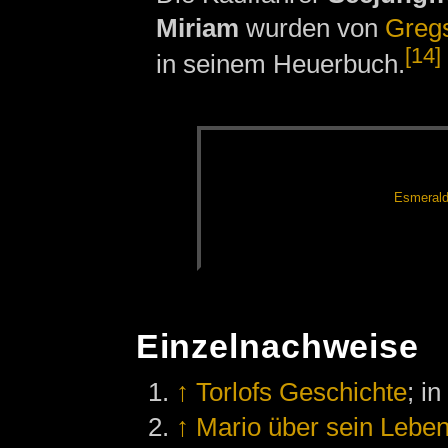
Miriam
wurden von
Greg
[14]
in seinem Heuerbuch.
Es­me­ral­
Einzelnachweise
↑
Torlofs Geschichte
; i
↑
Mario über sein Leben