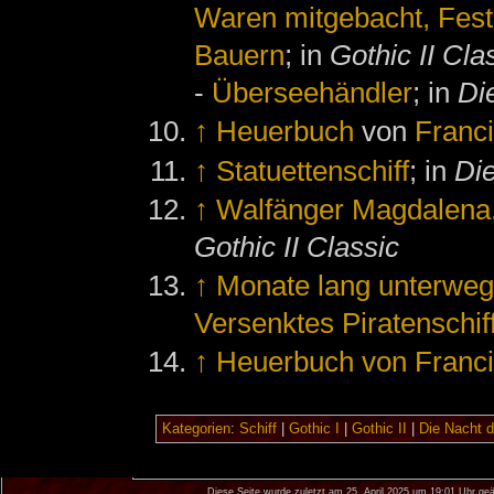
Waren mitgebacht, Fest
Bauern
; in
Gothic II Cla
-
Überseehändler
; in
Di
↑
Heuerbuch
von
Franc
↑
Statuettenschiff
; in
Di
↑
Walfänger Magdalena,
Gothic II Classic
↑
Monate lang unterwe
Versenktes Piratenschi
↑
Heuerbuch von Franc
Kategorien
:
Schiff
|
Gothic I
|
Gothic II
|
Die Nacht 
Diese Seite wurde zuletzt am 25. April 2025 um 19:01 Uhr geä