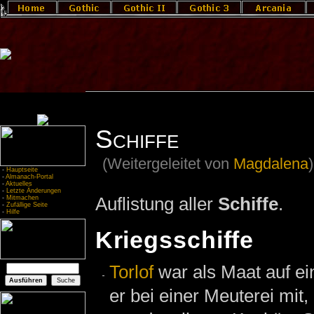
Schiffe
(Weitergeleitet von
Magdalena
)
-
Hauptseite
-
Almanach-Portal
-
Aktuelles
-
Letzte Änderungen
Auflistung aller
Schiffe
.
-
Mitmachen
-
Zufällige Seite
-
Hilfe
Kriegsschiffe
Torlof
war als Maat auf e
er bei einer Meuterei mit,