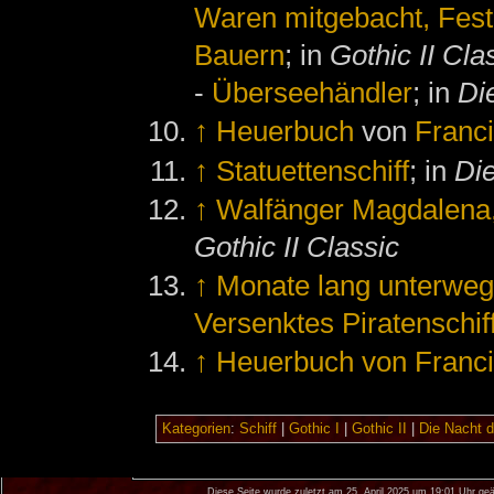
Waren mitgebacht, Fest
Bauern
; in
Gothic II Cla
-
Überseehändler
; in
Di
↑
Heuerbuch
von
Franc
↑
Statuettenschiff
; in
Di
↑
Walfänger Magdalena,
Gothic II Classic
↑
Monate lang unterwe
Versenktes Piratenschi
↑
Heuerbuch von Franc
Kategorien
:
Schiff
|
Gothic I
|
Gothic II
|
Die Nacht 
Diese Seite wurde zuletzt am 25. April 2025 um 19:01 Uhr geä