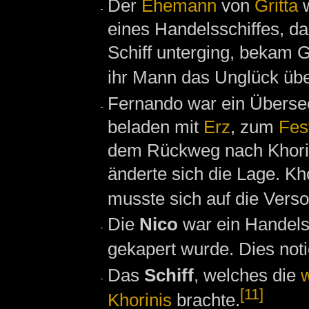
Der
Ehemann
von
Gritta
w
eines Handelsschiffes, d
Schiff unterging, bekam Gr
ihr Mann das Unglück übe
Fernando war ein Überse
beladen mit
Erz
, zum
Fes
dem Rückweg nach Khorinis
änderte sich die Lage. K
musste sich auf die Vers
Die
Nico
war ein Handels
gekapert wurde. Dies not
Das
Schiff
, welches die
w
[11]
Khorinis
brachte.