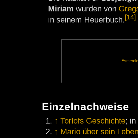
Miriam
wurden von
Greg
[14]
in seinem Heuerbuch.
Es­me­ral­
Einzelnachweise
↑
Torlofs Geschichte
; i
↑
Mario über sein Leben