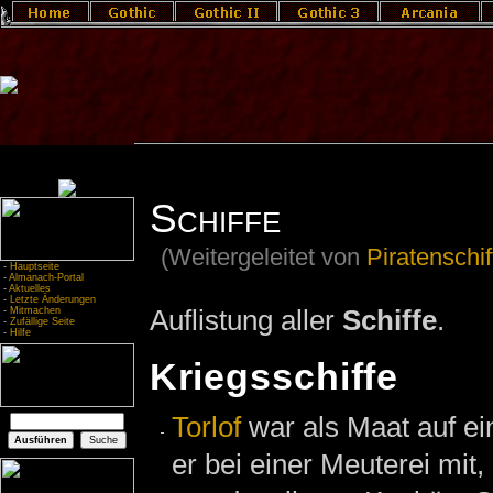
Schiffe
(Weitergeleitet von
Piratenschif
-
Hauptseite
-
Almanach-Portal
-
Aktuelles
-
Letzte Änderungen
Auflistung aller
Schiffe
.
-
Mitmachen
-
Zufällige Seite
-
Hilfe
Kriegsschiffe
Torlof
war als Maat auf e
er bei einer Meuterei mit,