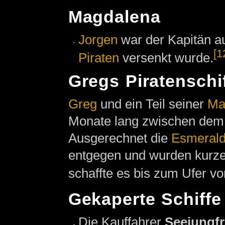
Magdalena
Jorgen
war der Kapitän a
[1
Piraten
versenkt wurde.
Gregs Piratenschi
Greg
und ein Teil seiner
Ma
Monate lang zwischen de
Ausgerechnet die
Esmeral
entgegen und wurden kurze
schaffte es bis zum Ufer v
Gekaperte Schiffe
Die Kauffahrer
Seejungf