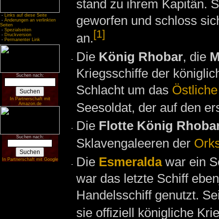
stand zu ihrem Kapitän. S
-
Links auf diese Seite
geworfen und schloss si
-
Änderungen an verlinkten
Seiten
-
Spezialseiten
[1]
an.
-
Druckversion
-
Permanenter Link
Die
König Rhobar
, die
M
Kriegsschiffe der königl
Suchen nach:
Schlacht um das
Östliche
In Partnerschaft mit
Seesoldat, der auf den er
Amazon.de
Die
Flotte König Rhobars
Suchen nach:
Sklavengaleeren der
Ork
Die
Esmeralda
war ein Sc
In Partnerschaft mit Google
war das letzte Schiff eben
Handelsschiff genutzt. Sei
sie offiziell königliche K