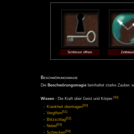
Schlösser öffnen
Zeitblas
Beschwörungsmagie
Die
Beschwörungsmagie
beinhaltet starke Zauber, 
[49]
Wissen
- Die Kraft über Geist und Körper.
[50]
Krankheit übertragen
[51]
Vergiften
[52]
Blitzschlag
[53]
Nebel
[54]
Schrecken