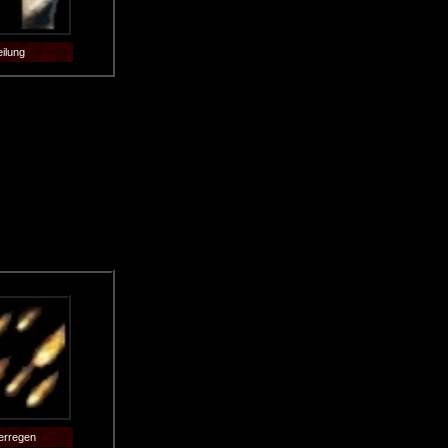
ilung
erregen