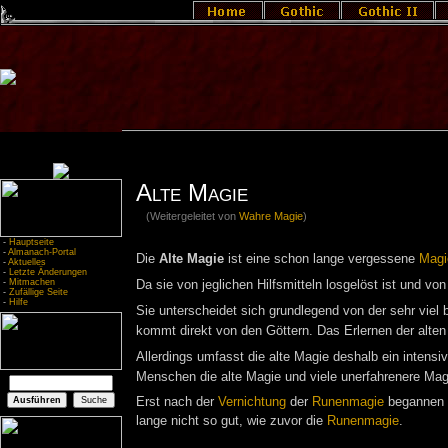
Alte Magie
(Weitergeleitet von
Wahre Magie
)
-
Hauptseite
-
Almanach-Portal
Die
Alte Magie
ist eine schon lange vergessene
Magi
-
Aktuelles
-
Letzte Änderungen
-
Mitmachen
Da sie von jeglichen Hilfsmitteln losgelöst ist und vo
-
Zufällige Seite
-
Hilfe
Sie unterscheidet sich grundlegend von der sehr viel
kommt direkt von den Göttern. Das Erlernen der alte
Allerdings umfasst die alte Magie deshalb ein intens
Menschen die alte Magie und viele unerfahrenere Ma
Erst nach der
Vernichtung
der
Runenmagie
begannen 
lange nicht so gut, wie zuvor die
Runenmagie
.