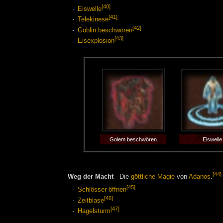
[40]
Eiswelle
[41]
Telekinese
[42]
Goblin beschwören
[43]
Eisexplosion
Golem beschwören
Eiswelle
[44]
Weg der Macht
- Die
göttliche Magie
von
Adanos
.
[45]
Schlösser öffnen
[46]
Zeitblase
[47]
Hagelsturm