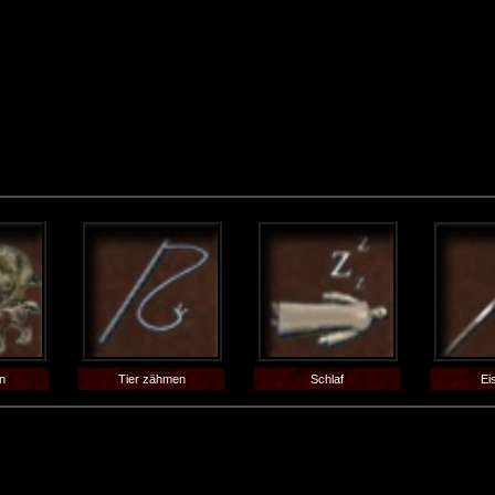
n
Tier zähmen
Schlaf
Ei