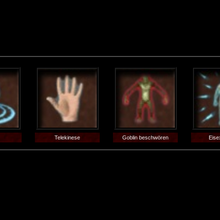
Telekinese
Goblin beschwören
Eise