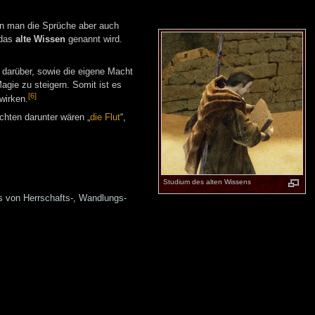
nn man die Sprüche aber auch
 das
alte Wissen
genannt wird.
 darüber, sowie die eigene Macht
agie zu steigern. Somit ist es
[6]
wirken.
hten darunter wären „
die Flut
“,
Studium des alten Wissens
s von Herrschafts-, Wandlungs-