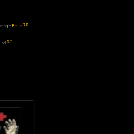
[13]
smagie
Beliar
.
[14]
ind.