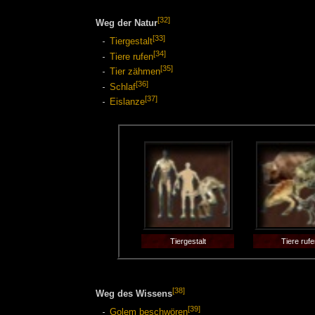
[32]
Weg der Natur
[33]
Tiergestalt
[34]
Tiere rufen
[35]
Tier zähmen
[36]
Schlaf
[37]
Eislanze
Tiergestalt
Tiere rufe
[38]
Weg des Wissens
[39]
Golem beschwören