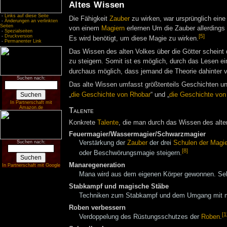
Altes Wissen
-
Links auf diese Seite
Die Fähigkeit
Zauber
zu wirken, war ursprünglich ein
-
Änderungen an verlinkten
Seiten
von einem
Magiern
erlernen Um die Zauber allerdings
-
Spezialseiten
[5]
-
Druckversion
Es wird benötigt, um diese Magie zu wirken.
-
Permanenter Link
Das Wissen des alten Volkes über die Götter scheint 
zu steigern. Somit ist es möglich, durch das Lesen ei
durchaus möglich, dass jemand die Theorie dahinter 
Suchen nach:
Das alte Wissen umfasst größtenteils Geschichten u
„
die Geschichte von Rhobar
“ und „
die Geschichte von
In Partnerschaft mit
Amazon.de
Talente
Konkrete
Talente
, die man durch das Wissen des alte
Feuermagier/Wassermagier/Schwarzmagier
Suchen nach:
Verstärkung der
Zauber
der drei
Schulen der Magi
[8]
oder Beschwörungsmagie steigern.
Manaregeneration
In Partnerschaft mit Google
Mana wird aus dem eigenen Körper gewonnen. Selb
Stabkampf und magische Stäbe
Techniken zum Stabkampf und dem Umgang mit 
Roben verbessern
[1
Verdoppelung des Rüstungsschutzes der
Roben
.