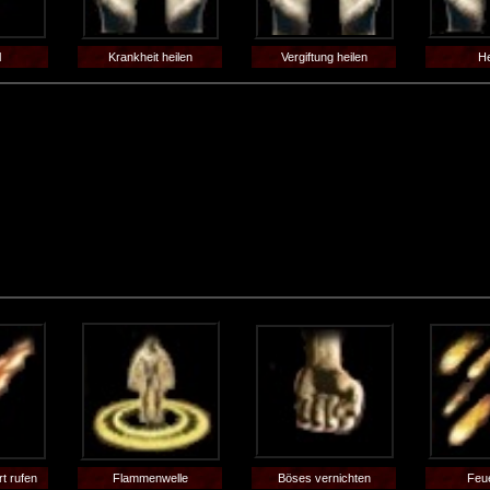
l
Krankheit heilen
Vergiftung heilen
He
t rufen
Flammenwelle
Böses vernichten
Feu