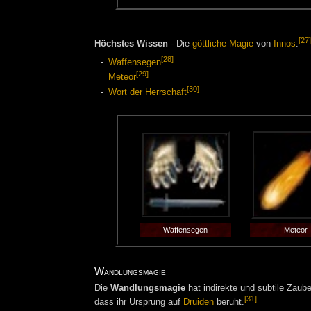
[27]
Höchstes Wissen
- Die
göttliche Magie
von
Innos
.
[28]
Waffensegen
[29]
Meteor
[30]
Wort der Herrschaft
Waffensegen
Meteor
Wandlungsmagie
Die
Wandlungsmagie
hat indirekte und subtile Zaub
[31]
dass ihr Ursprung auf
Druiden
beruht.