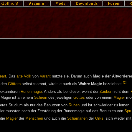
eart
. Das
alte Volk
von
Varant
nutzte sie. Darum auch
Magie der Altvordere
[2]
n den
Göttern
selbst stammt, wird sie auch als
Wahre Magie
bezeichnet.
 bekannteren
Runenmagie
. Anders als bei dieser, wohnt der
Zauber
nicht dem
n Magie ist an einem
Schrein
des jeweiligen
Gottes
oder von einem
Magier
mögl
iveres Studium als nur das Benutzen von
Runen
und ist schwieriger zu lernen
gier mussten nach der Zerstörung der Runenmagie auf das Benutzen von
Spru
die
Magier
der
Menschen
und auch die
Schamanen
der
Orks
, sich wieder mi