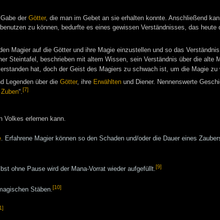
e Gabe der
Götter
, die man im Gebet an sie erhalten konnte. Anschließend ka
 benutzen zu können, bedurfte es eines gewissen Verständnisses, das heute
den Magier auf die Götter und ihre Magie einzustellen und so das Verständnis
ner Steintafel, beschrieben mit altem Wissen, sein Verständnis über die alte M
verstanden hat, doch der Geist des Magiers zu schwach ist, um die Magie zu 
nd Legenden über die
Götter
, ihre
Erwählten
und Diener. Nennenswerte Geschic
[7]
 Zuben
“.
n Volkes erlernen kann.
e
. Erfahrene Magier können so den Schaden und/oder die Dauer eines Zauber
[9]
st ohne Pause wird der Mana-Vorrat wieder aufgefüllt.
[10]
magischen Stäben.
1]