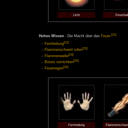
Licht
Feuerbal
[21]
Hohes Wissen
- Die Macht über das
Feuer
.
[22]
Fernheilung
[23]
Flammenschwert rufen
[24]
Flammenwelle
[25]
Böses vernichten
[26]
Feuerregen
Fernheilung
Flammenschwer