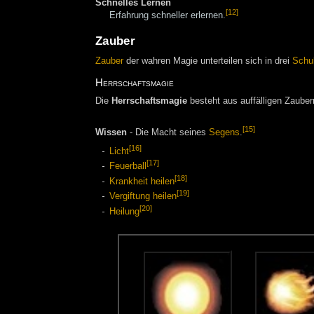
Schnelles Lernen
[12]
Erfahrung schneller erlernen.
Zauber
Zauber
der wahren Magie unterteilen sich in drei
Schu
Herrschaftsmagie
Die
Herrschaftsmagie
besteht aus auffälligen Zauber
[15]
Wissen
- Die Macht seines
Segens
.
[16]
Licht
[17]
Feuerball
[18]
Krankheit heilen
[19]
Vergiftung heilen
[20]
Heilung