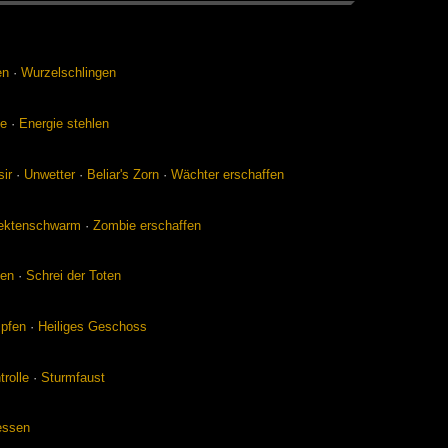
en
·
Wur­zel­sch­lin­gen
se
·
En­er­gie steh­len
sir
·
Un­wet­ter
·
Be­li­ar's Zorn
·
Wäch­ter er­schaf­fen
sek­ten­schwarm
·
Zom­bie er­schaf­fen
len
·
Schrei der To­ten
p­fen
·
Hei­li­ges Ge­schoss
trol­le
·
Sturm­faust
es­sen