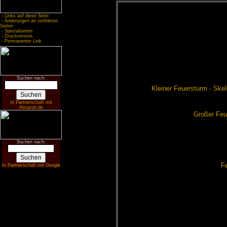
-
Links auf diese Seite
-
Änderungen an verlinkten
Seiten
-
Spezialseiten
-
Druckversion
-
Permanenter Link
Suchen nach:
Klei­ner Feu­er­sturm
·
Ske­l
In Partnerschaft mit
Amazon.de
Gro­ßer Feu­
Suchen nach:
Fe
In Partnerschaft mit Google