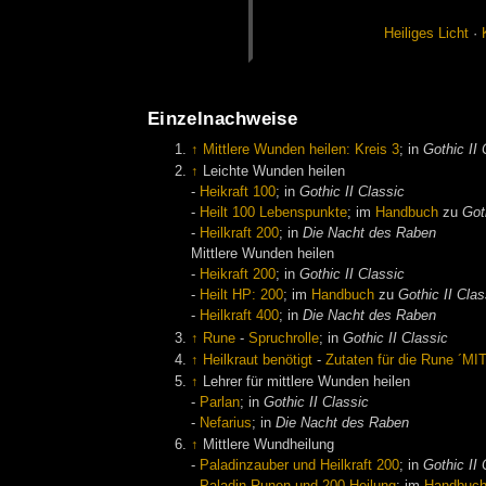
Hei­li­ges Licht
·
Einzelnachweise
↑
Mittlere Wunden heilen: Kreis 3
; in
Gothic II 
↑
Leichte Wunden heilen
-
Heikraft 100
; in
Gothic II Classic
-
Heilt 100 Lebenspunkte
; im
Handbuch
zu
Got
-
Heilkraft 200
; in
Die Nacht des Raben
Mittlere Wunden heilen
-
Heikraft 200
; in
Gothic II Classic
-
Heilt HP: 200
; im
Handbuch
zu
Gothic II Clas
-
Heilkraft 400
; in
Die Nacht des Raben
↑
Rune
-
Spruchrolle
; in
Gothic II Classic
↑
Heilkraut benötigt
-
Zutaten für die Rune ´
↑
Lehrer für mittlere Wunden heilen
-
Parlan
; in
Gothic II Classic
-
Nefarius
; in
Die Nacht des Raben
↑
Mittlere Wundheilung
-
Paladinzauber und Heilkraft 200
; in
Gothic II 