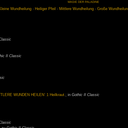
MA­GIE DER PA­LA­DI­NE
Klei­ne Wund­hei­lung
·
Hei­li­ger Pfeil
·
Mitt­le­re Wund­hei­lung
·
Gro­ße Wund­hei­lu
Classic
hic II Classic
sic
MITTLERE WUNDEN HEILEN´:1 Heilkraut.
; in
Gothic II Classic
Classic