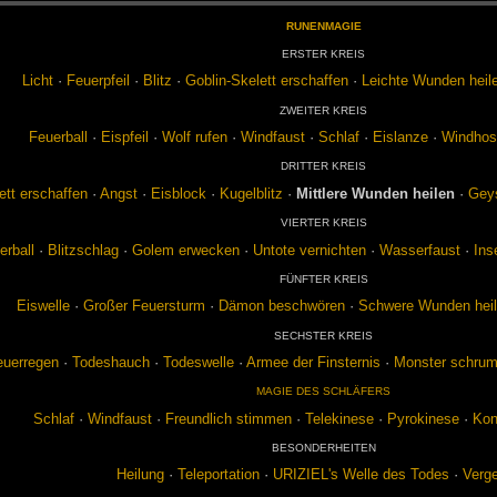
RU­N­EN­MA­GIE
ERS­TER KREIS
Licht
·
Feu­er­pfeil
·
Blitz
·
Gob­lin-Ske­lett er­schaf­fen
·
Leich­te Wun­den hei­l
ZWEI­TER KREIS
Feu­er­ball
·
Eis­pfeil
·
Wolf ru­fen
·
Wind­faust
·
Schlaf
·
Eis­lan­ze
·
Wind­ho­
DRIT­TER KREIS
ett er­schaf­fen
·
Angst
·
Eis­block
·
Ku­gel­blitz
·
Mitt­le­re Wun­den hei­len
·
Gey­
VIER­TER KREIS
er­ball
·
Blitz­schlag
·
Go­lem er­we­cken
·
Un­to­te ver­nich­ten
·
Was­ser­faust
·
In­
FÜNF­TER KREIS
Eis­wel­le
·
Gro­ßer Feu­er­sturm
·
Dä­mon be­schwö­ren
·
Schwe­re Wun­den hei­
SECHS­TER KREIS
u­er­re­gen
·
To­des­hauch
·
To­des­wel­le
·
Ar­mee der Fins­ter­nis
·
Mons­ter schrum
MA­GIE DES SCHLÄ­FERS
Schlaf
·
Wind­faust
·
Freund­lich stim­men
·
Te­le­ki­ne­se
·
Py­ro­ki­ne­se
·
Kon­
BE­SON­DER­HEI­TEN
Hei­lung
·
Te­le­por­ta­ti­on
·
URI­ZIEL's Wel­le des To­des
·
Ver­g