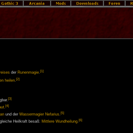
[1]
reises
der
Runenmagie
.
[2]
en heilen
.
[3]
gbar.
[4]
aut
.
[5]
lan
und der
Wassermagier
Nefarius
.
[6]
 gleiche Heilkraft besaß:
Mittlere Wundheilung
.