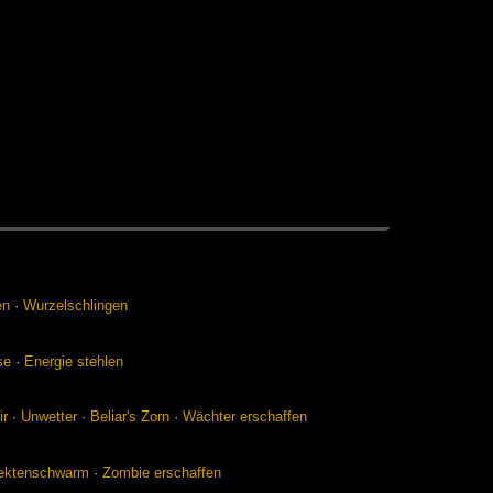
en
·
Wur­zel­sch­lin­gen
se
·
En­er­gie steh­len
ir
·
Un­wet­ter
·
Be­li­ar's Zorn
·
Wäch­ter er­schaf­fen
sek­ten­schwarm
·
Zom­bie er­schaf­fen