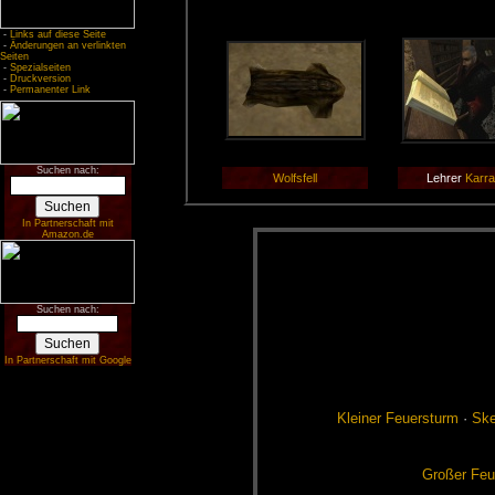
-
Links auf diese Seite
-
Änderungen an verlinkten
Seiten
-
Spezialseiten
-
Druckversion
-
Permanenter Link
Suchen nach:
Wolfsfell
Lehrer
Karr
In Partnerschaft mit
Amazon.de
Suchen nach:
In Partnerschaft mit Google
Klei­ner Feu­er­sturm
·
Ske­
Gro­ßer Feu­