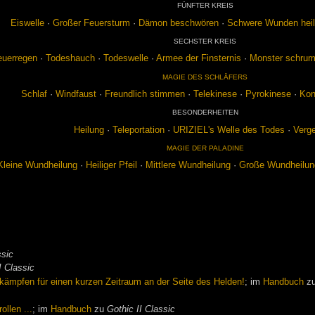
FÜNF­TER KREIS
Eis­wel­le
·
Gro­ßer Feu­er­sturm
·
Dä­mon be­schwö­ren
·
Schwe­re Wun­den hei­
SECHS­TER KREIS
u­er­re­gen
·
To­des­hauch
·
To­des­wel­le
·
Ar­mee der Fins­ter­nis
·
Mons­ter schrum
MA­GIE DES SCHLÄ­FERS
Schlaf
·
Wind­faust
·
Freund­lich stim­men
·
Te­le­ki­ne­se
·
Py­ro­ki­ne­se
·
Kon­
BE­SON­DER­HEI­TEN
Hei­lung
·
Te­le­por­ta­ti­on
·
URI­ZIEL's Wel­le des To­des
·
Ver­g
MA­GIE DER PA­LA­DI­NE
Klei­ne Wund­hei­lung
·
Hei­li­ger Pfeil
·
Mitt­le­re Wund­hei­lung
·
Gro­ße Wund­hei­lu
ssic
I Classic
 kämpfen für einen kurzen Zeitraum an der Seite des Helden!
; im
Handbuch
z
llen ...
; im
Handbuch
zu
Gothic II Classic