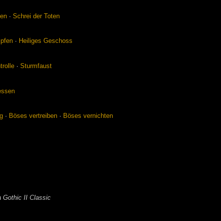
len
·
Schrei der To­ten
p­fen
·
Hei­li­ges Ge­schoss
trol­le
·
Sturm­faust
es­sen
ng
·
Bö­ses ver­trei­ben
·
Bö­ses ver­nich­ten
u
Gothic II Classic