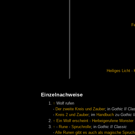
Fe
Hei­li­ges Licht
·
Einzelnachweise
↑
Wolf rufen
-
Der zweite Kreis und Zauber
; in
Gothic II Cla
-
Kreis 2 und Zauber
; im
Handbuch
zu
Gothic I
↑
Ein Wolf erscheint - Herbeigerufene Monster
↑
-
Rune
-
Spruchrolle
; in
Gothic II Classic
-
Alle Runen gibt es auch als magische Spruchro