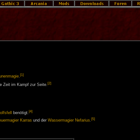
[1]
unenmagie
.
[2]
e Zeit im Kampf zur Seite.
[4]
lfsfell
benötigt.
[5]
euermagier
Karras
und der
Wassermagier
Nefarius
.