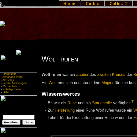
Wolf rufen
-
Hauptseite
Wolf rufen
war ein
Zauber
des
zweiten Kreises
der
R
-
Almanach-Portal
-
Aktuelles
Ein
Wolf
erschien und stand dem
Magier
für eine kurz
-
Letzte Änderungen
-
Mitmachen
-
Zufällige Seite
-
Hilfe
Wissenswertes
[3]
Es war als
Rune
und als
Spruchrolle
verfügbar.
Zur
Herstellung
einer Rune Wolf rufen wurde ein
Wo
Lehrer für die Erschaffung einer Rune waren der
F