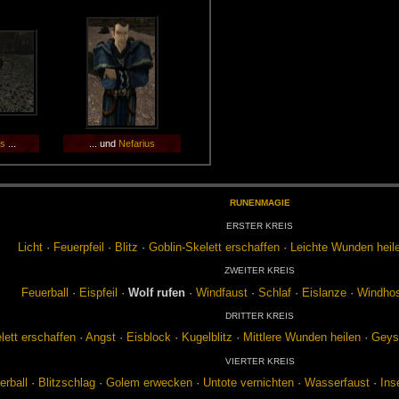
as
...
... und
Nefarius
RU­N­EN­MA­GIE
ERS­TER KREIS
Licht
·
Feu­er­pfeil
·
Blitz
·
Gob­lin-Ske­lett er­schaf­fen
·
Leich­te Wun­den hei­l
ZWEI­TER KREIS
Feu­er­ball
·
Eis­pfeil
·
Wolf ru­fen
·
Wind­faust
·
Schlaf
·
Eis­lan­ze
·
Wind­ho­
DRIT­TER KREIS
lett er­schaf­fen
·
Angst
·
Eis­block
·
Ku­gel­blitz
·
Mitt­le­re Wun­den hei­len
·
Gey­s
VIER­TER KREIS
er­ball
·
Blitz­schlag
·
Go­lem er­we­cken
·
Un­to­te ver­nich­ten
·
Was­ser­faust
·
In­