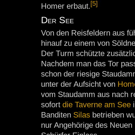
[5]
Homer erbaut.
Der See
Von den Reisfeldern aus füh
hinauf zu einem von Söldne
Der Turm schützte zusätzli
Nachdem man das Tor passie
schon der riesige Staudam
unter der Aufsicht von
Hom
vom Staudamm aus nach re
sofort
die Taverne am See
i
Banditen
Silas
betrieben wu
nur Angehörige des Neuen 