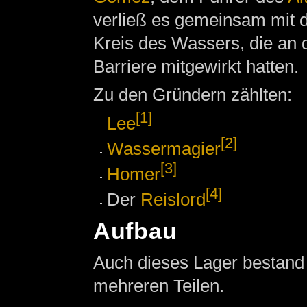
verließ es gemeinsam mit 
Kreis des Wassers, die an 
Barriere mitgewirkt hatten.
Zu den Gründern zählten:
[1]
Lee
[2]
Wassermagier
[3]
Homer
[4]
Der
Reislord
Aufbau
Auch dieses Lager bestand 
mehreren Teilen.