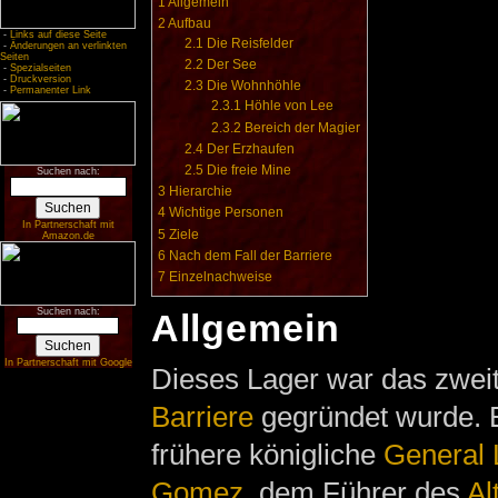
1
Allgemein
2
Aufbau
-
Links auf diese Seite
2.1
Die Reisfelder
-
Änderungen an verlinkten
Seiten
2.2
Der See
-
Spezialseiten
-
Druckversion
2.3
Die Wohnhöhle
-
Permanenter Link
2.3.1
Höhle von Lee
2.3.2
Bereich der Magier
2.4
Der Erzhaufen
2.5
Die freie Mine
Suchen nach:
3
Hierarchie
4
Wichtige Personen
In Partnerschaft mit
5
Ziele
Amazon.de
6
Nach dem Fall der Barriere
7
Einzelnachweise
Suchen nach:
Allgemein
In Partnerschaft mit Google
Dieses Lager war das zweit
Barriere
gegründet wurde. E
frühere königliche
General 
Gomez
, dem Führer des
Al