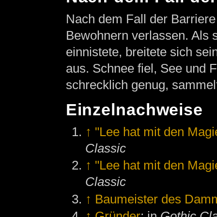
Nach dem Fall der Barrier
Bewohnern verlassen. Als 
einnistete, breitete sich s
aus. Schnee fiel, See und F
schrecklich genug, sammelt
Einzelnachweise
↑
"Lee hat mit den Magi
Classic
↑
"Lee hat mit den Magi
Classic
↑
Baumeister des Dam
↑
Gründer
; in
Gothic Cl