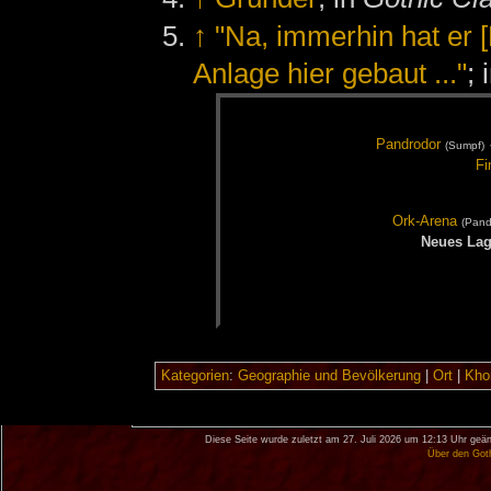
↑
"Na, immerhin hat er
Anlage hier gebaut ..."
; 
Pand­ro­dor
(Sumpf)
Fi
Ork-Are­na
(Pand­
Neu­es La­
Kategorien
:
Geographie und Bevölkerung
|
Ort
|
Khor
Diese Seite wurde zuletzt am 27. Juli 2026 um 12:13 Uhr geän
Über den Got