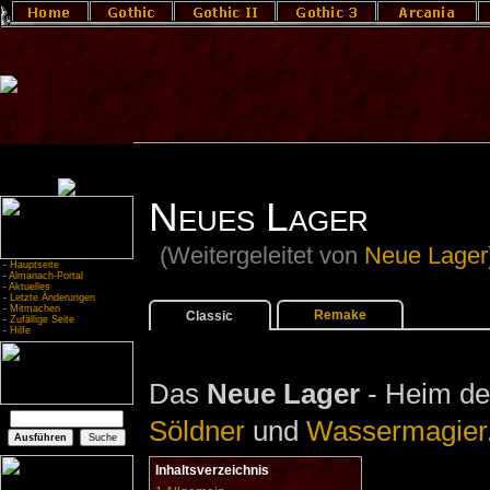
Neues Lager
(Weitergeleitet von
Neue Lager
-
Hauptseite
-
Almanach-Portal
-
Aktuelles
-
Letzte Änderungen
-
Mitmachen
Remake
Classic
-
Zufällige Seite
-
Hilfe
Das
Neue Lager
- Heim d
Söldner
und
Wassermagier
Inhaltsverzeichnis