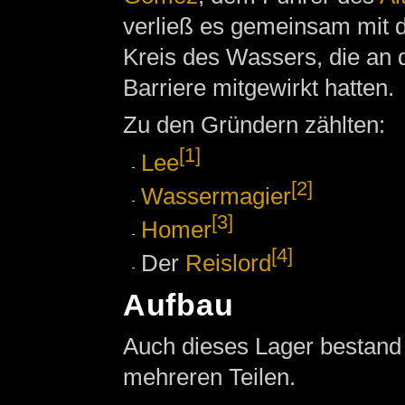
verließ es gemeinsam mit 
Kreis des Wassers, die an 
Barriere mitgewirkt hatten.
Zu den Gründern zählten:
[1]
Lee
[2]
Wassermagier
[3]
Homer
[4]
Der
Reislord
Aufbau
Auch dieses Lager bestand 
mehreren Teilen.