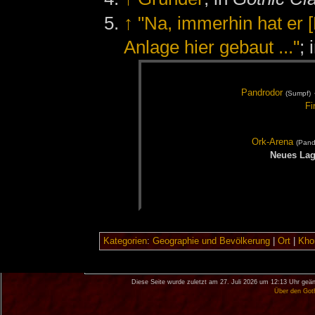
↑
"Na, immerhin hat er
Anlage hier gebaut ..."
; 
Pand­ro­dor
(Sumpf)
Fi
Ork-Are­na
(Pand­
Neu­es La­
Kategorien
:
Geographie und Bevölkerung
|
Ort
|
Khor
Diese Seite wurde zuletzt am 27. Juli 2026 um 12:13 Uhr geän
Über den Got