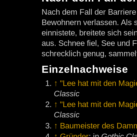
Nach dem Fall der Barrier
Bewohnern verlassen. Als 
einnistete, breitete sich s
aus. Schnee fiel, See und F
schrecklich genug, sammelt
Einzelnachweise
↑
"Lee hat mit den Magi
Classic
↑
"Lee hat mit den Magi
Classic
↑
Baumeister des Dam
↑
Gründer
; in
Gothic Cl