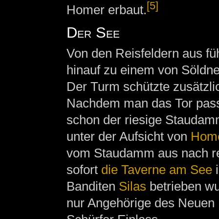
[5]
Homer erbaut.
Der See
Von den Reisfeldern aus füh
hinauf zu einem von Söldne
Der Turm schützte zusätzli
Nachdem man das Tor passie
schon der riesige Staudam
unter der Aufsicht von
Hom
vom Staudamm aus nach re
sofort
die Taverne am See
i
Banditen
Silas
betrieben wu
nur Angehörige des Neuen 