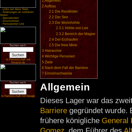
1
Allgemein
2
Aufbau
-
Links auf diese Seite
2.1
Die Reisfelder
-
Änderungen an verlinkten
Seiten
2.2
Der See
-
Spezialseiten
-
Druckversion
2.3
Die Wohnhöhle
-
Permanenter Link
2.3.1
Höhle von Lee
2.3.2
Bereich der Magier
2.4
Der Erzhaufen
2.5
Die freie Mine
Suchen nach:
3
Hierarchie
4
Wichtige Personen
In Partnerschaft mit
5
Ziele
Amazon.de
6
Nach dem Fall der Barriere
7
Einzelnachweise
Suchen nach:
Allgemein
In Partnerschaft mit Google
Dieses Lager war das zweit
Barriere
gegründet wurde. E
frühere königliche
General 
Gomez
, dem Führer des
Al