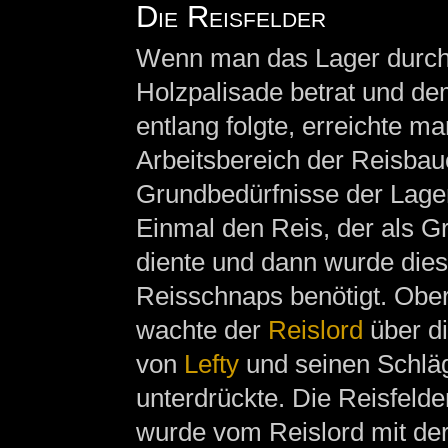
Die Reisfelder
Wenn man das Lager durch e
Holzpalisade betrat und d
entlang folgte, erreichte m
Arbeitsbereich der Reisbau
Grundbedürfnisse der Lage
Einmal den Reis, der als G
diente und dann wurde dies
Reisschnaps benötigt. Obe
wachte der
Reislord
über di
von
Lefty
und seinen Schlä
unterdrückte. Die Reisfeld
wurde vom Reislord mit der