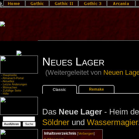
Neues Lager
(Weitergeleitet von
Neuen Lage
-
Hauptseite
-
Almanach-Portal
-
Aktuelles
-
Letzte Änderungen
-
Mitmachen
Remake
Classic
-
Zufällige Seite
-
Hilfe
Das
Neue Lager
- Heim d
Söldner
und
Wassermagier
Inhaltsverzeichnis
[
Verbergen
]