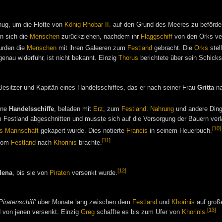
ug, um die Flotte von
König Rhobar II.
auf den Grund des Meeres zu beförde
 sich die
Menschen
zurückziehen, nachdem ihr
Flaggschiff
von den Orks ve
rden die
Menschen
mit ihren Galeeren zum
Festland
gebracht. Die
Orks
stel
nau widerfuhr, ist nicht bekannt. Einzig
Thorus
berichtete über sein Schicks
esitzer und Kapitän eines Handelsschiffes, das er nach seiner Frau
Gritta
na
ine
Handelsschiffe
, beladen mit
Erz
, zum
Festland
.
Nahrung
und andere Ding
om Festland abgeschnitten und musste sich auf die Versorgung der Bauern ver
[10]
s Mannschaft
gekapert wurde. Dies notierte
Francis
in seinem Heuerbuch.
[11]
om
Festland
nach
Khorinis
brachte.
[12]
lena
, bis sie von
Piraten
versenkt wurde.
Piratenschiff'
über Monate lang zwischen dem
Festland
und
Khorinis
auf große
[13]
 von jenen versenkt. Einzig
Greg
schaffte es bis zum Ufer von
Khorinis
.