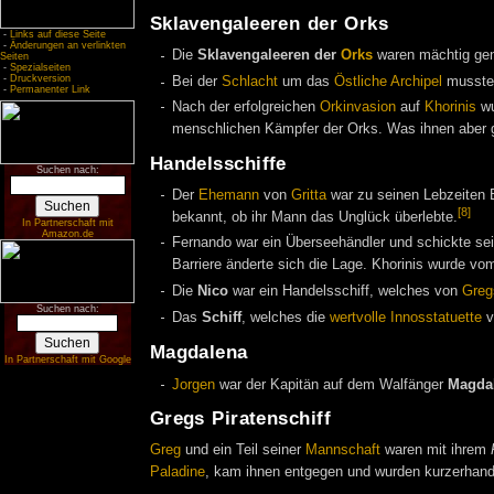
Sklavengaleeren der Orks
-
Links auf diese Seite
-
Änderungen an verlinkten
Die
Sklavengaleeren der
Orks
waren mächtig gen
Seiten
-
Spezialseiten
-
Druckversion
Bei der
Schlacht
um das
Östliche Archipel
mussten
-
Permanenter Link
Nach der erfolgreichen
Orkinvasion
auf
Khorinis
wu
menschlichen Kämpfer der Orks. Was ihnen aber ge
Handelsschiffe
Suchen nach:
Der
Ehemann
von
Gritta
war zu seinen Lebzeiten B
[8]
bekannt, ob ihr Mann das Unglück überlebte.
In Partnerschaft mit
Amazon.de
Fernando war ein Überseehändler und schickte se
Barriere änderte sich die Lage. Khorinis wurde v
Die
Nico
war ein Handelsschiff, welches von
Greg
Suchen nach:
Das
Schiff
, welches die
wertvolle Innosstatuette
v
Magdalena
In Partnerschaft mit Google
Jorgen
war der Kapitän auf dem Walfänger
Magda
Gregs Piratenschiff
Greg
und ein Teil seiner
Mannschaft
waren mit ihrem
Paladine
, kam ihnen entgegen und wurden kurzerhand