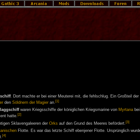
schiff
. Dort machte er bei einer Meuterei mit, die fehlschlug. Ein Großteil d
[1]
er
den
Söldnern der Magier
an.
laggschiff
waren Kriegsschiffe der königlichen Kriegsmarine von
Myrtana
bei
[2]
ent hatte.
[3]
tigen Sklavengaleeren der
Orks
auf den Grund des Meeres befördert.
tanischen
Flotte. Es war das letzte Schiff ebenjener Flotte. Ursprünglich wurd
[4]
t.