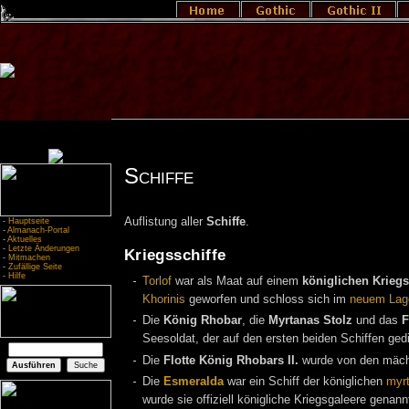
Schiffe
Auflistung aller
Schiffe
.
-
Hauptseite
-
Almanach-Portal
-
Aktuelles
-
Letzte Änderungen
Kriegsschiffe
-
Mitmachen
-
Zufällige Seite
-
Hilfe
Torlof
war als Maat auf einem
königlichen Kriegs
Khorinis
geworfen und schloss sich im
neuem Lag
Die
König Rhobar
, die
Myrtanas Stolz
und das
F
Seesoldat, der auf den ersten beiden Schiffen gedi
Die
Flotte König Rhobars II.
wurde von den mäch
Die
Esmeralda
war ein Schiff der königlichen
myr
wurde sie offiziell königliche Kriegsgaleere genann