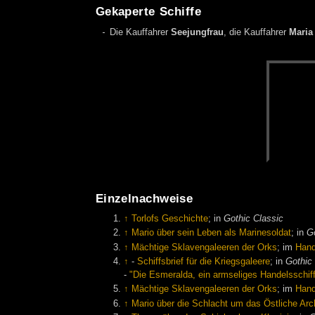
Gekaperte Schiffe
Die Kauffahrer
Seejungfrau
, die Kauffahrer
Maria
Einzelnachweise
↑
Torlofs Geschichte
; in
Gothic Classic
↑
Mario über sein Leben als Marinesoldat
; in
Go
↑
Mächtige Sklavengaleeren der Orks
; im
Han
↑
-
Schiffsbrief für die Kriegsgaleere
; in
Gothic 
-
"Die Esmeralda, ein armseliges Handelsschiff
↑
Mächtige Sklavengaleeren der Orks
; im
Han
↑
Mario über die Schlacht um das Östliche Arc