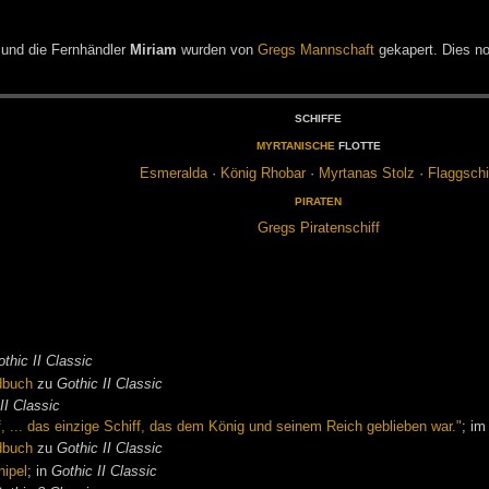
und die Fernhändler
Miriam
wurden von
Gregs Mannschaft
gekapert. Dies no
SCHIF­FE
MYR­TA­NI­SCHE
FLOT­TE
Es­me­ral­da
·
Kö­nig Rho­bar
·
Myr­ta­nas Stolz
·
Flagg­schi
PI­RA­TEN
Gregs
Pi­ra­ten­schiff
thic II Classic
dbuch
zu
Gothic II Classic
II Classic
, ... das einzige Schiff, das dem König und seinem Reich geblieben war."
; i
dbuch
zu
Gothic II Classic
hipel
; in
Gothic II Classic