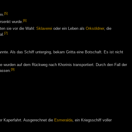
[5]
rn.
[6]
rsenkt wurde.
lten sie vor die Wahl:
Sklaverei
oder ein Leben als
Orksöldner
, die
[7]
al.
nnte. Als das Schiff unterging, bekam Gritta eine Botschaft. Es ist nicht
e wurden auf dem Rückweg nach Khorinis transportiert. Durch den Fall der
[9]
lassen.
r Kaperfahrt. Ausgerechnet die
Esmeralda
, ein Kriegsschiff voller