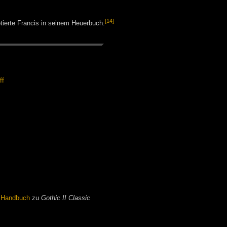
[14]
tierte Francis in seinem Heuerbuch.
ff
m
Handbuch
zu
Gothic II Classic