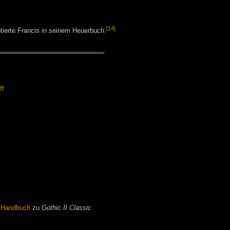
[14]
tierte Francis in seinem Heuerbuch.
ff
m
Handbuch
zu
Gothic II Classic