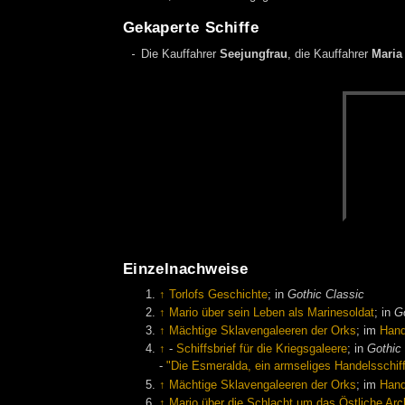
Gekaperte Schiffe
Die Kauffahrer
Seejungfrau
, die Kauffahrer
Maria
Einzelnachweise
↑
Torlofs Geschichte
; in
Gothic Classic
↑
Mario über sein Leben als Marinesoldat
; in
Go
↑
Mächtige Sklavengaleeren der Orks
; im
Han
↑
-
Schiffsbrief für die Kriegsgaleere
; in
Gothic 
-
"Die Esmeralda, ein armseliges Handelsschiff
↑
Mächtige Sklavengaleeren der Orks
; im
Han
↑
Mario über die Schlacht um das Östliche Arc