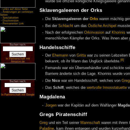
wurde sie offiziell königliche Kriegsgaleere genann
Sklavengaleeren der Orks
-
Links auf diese Seite
-
Änderungen an verlinkten
Seiten
-
Spezialseiten
Die
Sklavengaleeren der
Orks
waren mächtig gen
-
Druckversion
-
Permanenter Link
Bei der
Schlacht
um das
Östliche Archipel
mussten
Nach der erfolgreichen
Orkinvasion
auf
Khorinis
wu
menschlichen Kämpfer der Orks. Was ihnen aber ge
Suchen nach:
Handelsschiffe
Der
Ehemann
von
Gritta
war zu seinen Lebzeiten B
In Partnerschaft mit
[8]
bekannt, ob ihr Mann das Unglück überlebte.
Amazon.de
Fernando war ein Überseehändler und schickte se
Barriere änderte sich die Lage. Khorinis wurde v
Die
Nico
war ein Handelsschiff, welches von
Greg
Suchen nach:
Das
Schiff
, welches die
wertvolle Innosstatuette
v
In Partnerschaft mit Google
Magdalena
Jorgen
war der Kapitän auf dem Walfänger
Magda
Gregs Piratenschiff
Greg
und ein Teil seiner
Mannschaft
waren mit ihrem
Paladine
, kam ihnen entgegen und wurden kurzerhand