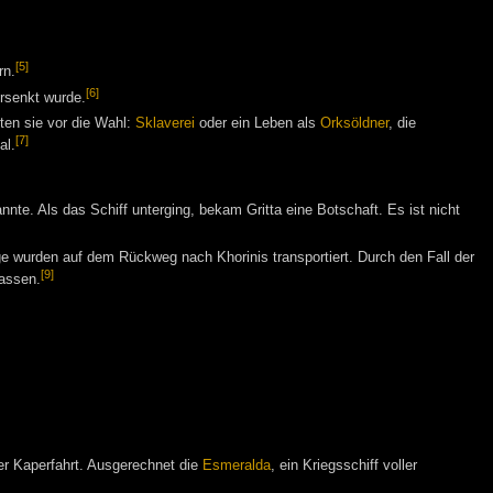
[5]
rn.
[6]
rsenkt wurde.
lten sie vor die Wahl:
Sklaverei
oder ein Leben als
Orksöldner
, die
[7]
al.
nnte. Als das Schiff unterging, bekam Gritta eine Botschaft. Es ist nicht
e wurden auf dem Rückweg nach Khorinis transportiert. Durch den Fall der
[9]
lassen.
r Kaperfahrt. Ausgerechnet die
Esmeralda
, ein Kriegsschiff voller