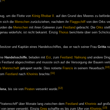
t.
ug, um die Flotte von
König Rhobar II.
auf den Grund des Meeres zu beförde
 sich die
Menschen
zurückziehen, nachdem ihr
Flaggschiff
von den Orks ve
rden die
Menschen
mit ihren Galeeren zum
Festland
gebracht. Die
Orks
stel
nau widerfuhr, ist nicht bekannt. Einzig
Thorus
berichtete über sein Schicks
esitzer und Kapitän eines Handelsschiffes, das er nach seiner Frau
Gritta
na
ine
Handelsschiffe
, beladen mit
Erz
, zum
Festland
.
Nahrung
und andere Ding
om Festland abgeschnitten und musste sich auf die Versorgung der Bauern ver
[10]
s Mannschaft
gekapert wurde. Dies notierte
Francis
in seinem Heuerbuch.
[11]
om
Festland
nach
Khorinis
brachte.
[12]
lena
, bis sie von
Piraten
versenkt wurde.
Piratenschiff'
über Monate lang zwischen dem
Festland
und
Khorinis
auf große
[13]
 von jenen versenkt. Einzig
Greg
schaffte es bis zum Ufer von
Khorinis
.