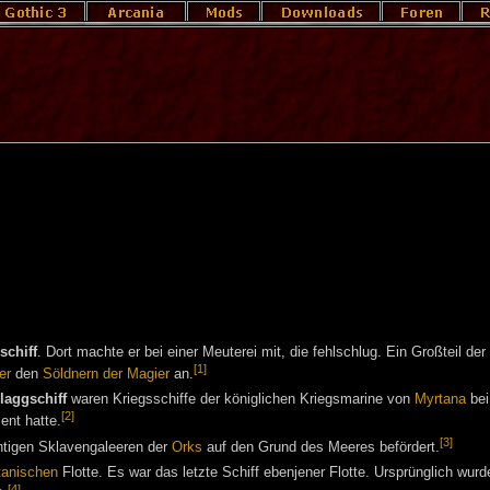
schiff
. Dort machte er bei einer Meuterei mit, die fehlschlug. Ein Großteil d
[1]
er
den
Söldnern der Magier
an.
laggschiff
waren Kriegsschiffe der königlichen Kriegsmarine von
Myrtana
bei
[2]
ent hatte.
[3]
tigen Sklavengaleeren der
Orks
auf den Grund des Meeres befördert.
tanischen
Flotte. Es war das letzte Schiff ebenjener Flotte. Ursprünglich wurd
[4]