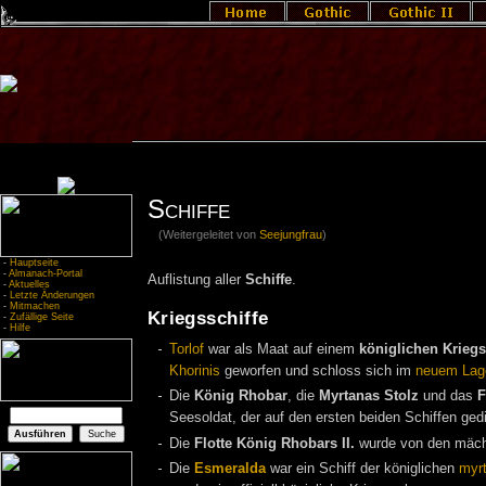
Schiffe
(Weitergeleitet von
Seejungfrau
)
-
Hauptseite
-
Almanach-Portal
Auflistung aller
Schiffe
.
-
Aktuelles
-
Letzte Änderungen
-
Mitmachen
Kriegsschiffe
-
Zufällige Seite
-
Hilfe
Torlof
war als Maat auf einem
königlichen Kriegs
Khorinis
geworfen und schloss sich im
neuem Lag
Die
König Rhobar
, die
Myrtanas Stolz
und das
F
Seesoldat, der auf den ersten beiden Schiffen gedi
Die
Flotte König Rhobars II.
wurde von den mäch
Die
Esmeralda
war ein Schiff der königlichen
myr