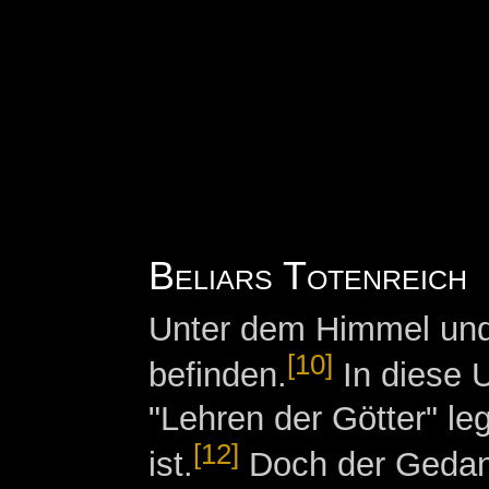
Beliars Totenreich
Unter dem Himmel un
[10]
befinden.
In diese U
"Lehren der Götter" le
[12]
ist.
Doch der Gedank