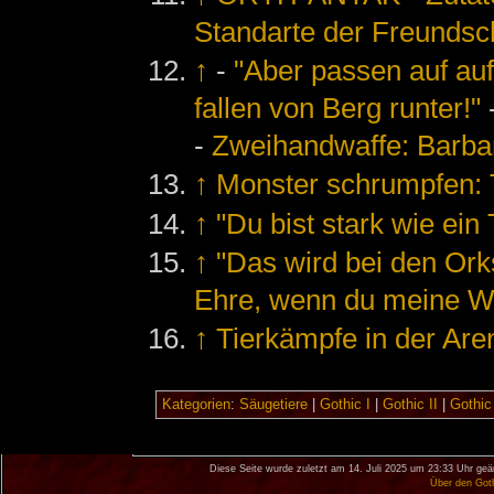
Standarte der Freundsc
↑
-
"Aber passen auf auf
fallen von Berg runter!"
-
Zweihandwaffe: Barbar
↑
Monster schrumpfen: T
↑
"Du bist stark wie ein T
↑
"Das wird bei den Or
Ehre, wenn du meine Wa
↑
Tierkämpfe in der Ar
Kategorien
:
Säugetiere
|
Gothic I
|
Gothic II
|
Gothic 
Diese Seite wurde zuletzt am 14. Juli 2025 um 23:33 Uhr geä
Über den Got