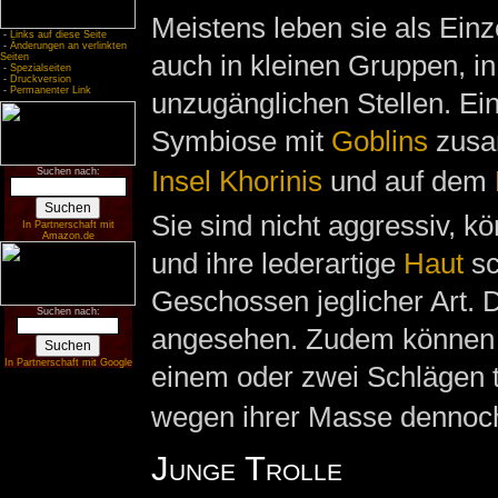
Meistens leben sie als Einz
-
Links auf diese Seite
-
Änderungen an verlinkten
auch in kleinen Gruppen, i
Seiten
-
Spezialseiten
-
Druckversion
-
Permanenter Link
unzugänglichen Stellen. Ein
Symbiose mit
Goblins
zusa
Insel Khorinis
und auf dem
Suchen nach:
Sie sind nicht aggressiv, kö
In Partnerschaft mit
Amazon.de
und ihre lederartige
Haut
sc
Geschossen jeglicher Art.
Suchen nach:
angesehen. Zudem können s
In Partnerschaft mit Google
einem oder zwei Schlägen t
wegen ihrer Masse dennoch 
Junge Trolle