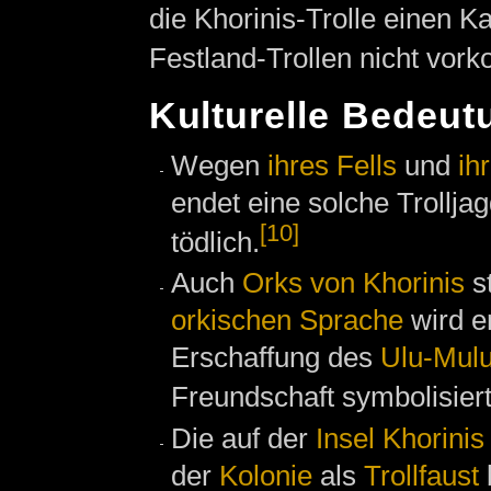
die Khorinis-Trolle einen K
Festland-Trollen nicht vor
Kulturelle Bedeut
Wegen
ihres Fells
und
ih
endet eine solche Trollja
[10]
tödlich.
Auch
Orks von Khorinis
st
orkischen Sprache
wird e
Erschaffung des
Ulu-Mul
Freundschaft symbolisiert
Die auf der
Insel Khorinis
der
Kolonie
als
Trollfaust