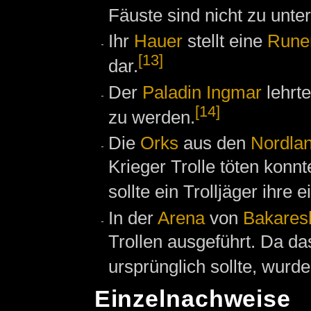
Fäuste sind nicht zu unte
Ihr
Hauer
stellt eine
Rune
[13]
dar.
Der
Paladin
Ingmar
lehrte
[14]
zu werden.
Die
Orks
aus den
Nordla
Krieger Trolle töten kon
sollte ein Trolljäger ihr
In der
Arena
von
Bakares
Trollen ausgeführt. Da das
ursprünglich sollte, wurd
Einzelnachweise