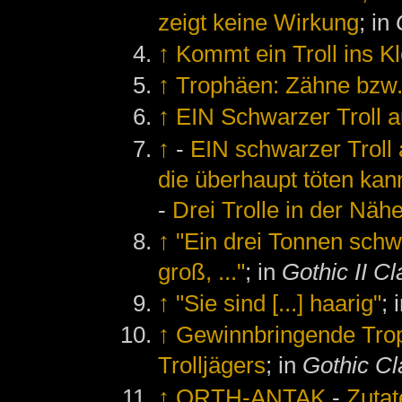
zeigt keine Wirkung
; in
↑
Kommt ein Troll ins Klo
↑
Trophäen: Zähne bzw.
↑
EIN Schwarzer Troll a
↑
-
EIN schwarzer Troll 
die überhaupt töten kan
-
Drei Trolle in der Näh
↑
"Ein drei Tonnen sch
groß, ..."
; in
Gothic II Cl
↑
"Sie sind [...] haarig"
; 
↑
Gewinnbringende Tro
Trolljägers
; in
Gothic Cl
↑
ORTH-ANTAK
-
Zutat