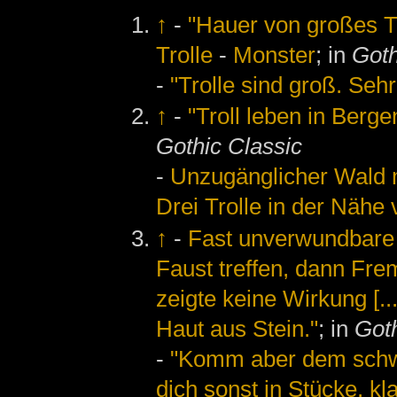
↑
-
"Hauer von großes Tr
Trolle
-
Monster
; in
Goth
-
"Trolle sind groß. Sehr
↑
-
"Troll leben in Berg
Gothic Classic
-
Unzugänglicher Wald m
Drei Trolle in der Nähe
↑
-
Fast unverwundbare 
Faust treffen, dann Frem
zeigte keine Wirkung [..
Haut aus Stein."
; in
Goth
-
"Komm aber dem schwar
dich sonst in Stücke, kl