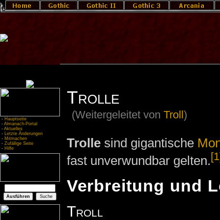
Trolle
(Weitergeleitet von
Troll
)
-
Hauptseite
-
Almanach-Portal
-
Aktuelles
-
Letzte Änderungen
Trolle
sind gigantische
Mon
-
Mitmachen
-
Zufällige Seite
-
Hilfe
[1
fast unverwundbar gelten.
Verbreitung und 
Troll