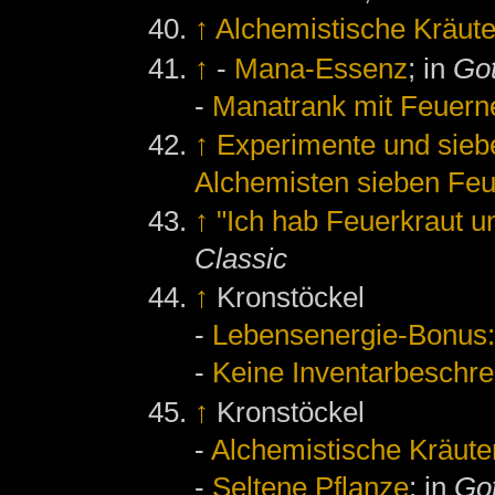
↑
Alchemistische Kräute
↑
-
Mana-Essenz
; in
Got
-
Manatrank mit Feuern
↑
Experimente und sieb
Alchemisten sieben Feu
↑
"Ich hab Feuerkraut u
Classic
↑
Kronstöckel
-
Lebensenergie-Bonus:
-
Keine Inventarbeschr
↑
Kronstöckel
-
Alchemistische Kräute
-
Seltene Pflanze
; in
Got