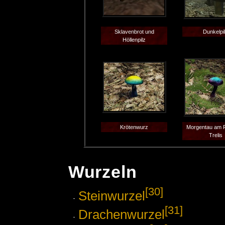
Sklavenbrot und
Dunkelpi
Höllenpilz
Krötenwurz
Morgentau am F
Trelis
Wurzeln
[30]
Steinwurzel
[31]
Drachenwurzel