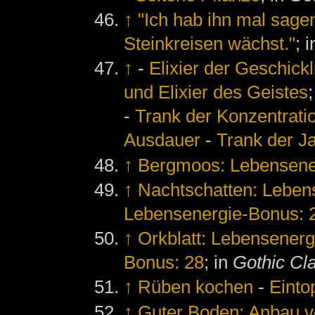
↑
"Ich hab ihn mal sage
Steinkreisen wächst."
; 
↑
-
Elixier der Geschickl
und Elixier des Geistes
-
Trank der Konzentrati
Ausdauer
-
Trank der J
↑
Bergmoos: Lebensene
↑
Nachtschatten: Leben
Lebensenergie-Bonus: 
↑
Orkblatt: Lebensenerg
Bonus: 28
; in
Gothic Cl
↑
Rüben kochen
-
Einto
↑
Guter Boden: Anbau 