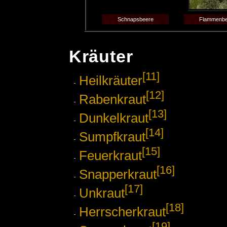
Schnapsbeere
Flammenbe
Kräuter
[11]
Heilkräuter
[12]
Rabenkraut
[13]
Dunkelkraut
[14]
Sumpfkraut
[15]
Feuerkraut
[16]
Snapperkraut
[17]
Unkraut
[18]
Herrscherkraut
[19]