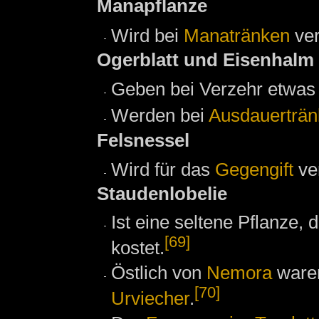
Manapflanze
Wird bei
Manatränken
ver
Ogerblatt und Eisenhalm
Geben bei Verzehr etwa
Werden bei
Ausdauerträ
Felsnessel
Wird für das
Gegengift
ve
Staudenlobelie
Ist eine seltene Pflanze, d
[69]
kostet.
Östlich von
Nemora
waren
[70]
Urviecher
.