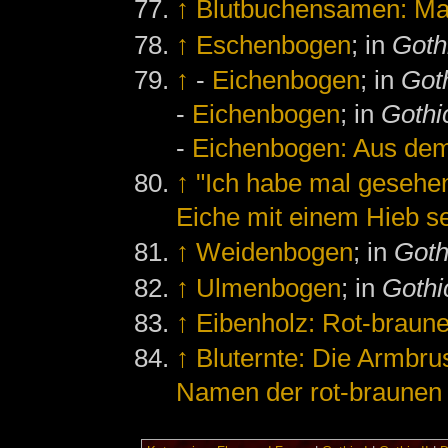
↑
Blutbuchensamen: Ma
↑
Eschenbogen
; in
Goth
↑
-
Eichenbogen
; in
Got
-
Eichenbogen
; in
Gothic
-
Eichenbogen: Aus dem
↑
"Ich habe mal gesehe
Eiche mit einem Hieb sei
↑
Weidenbogen
; in
Goth
↑
Ulmenbogen
; in
Gothic
↑
Eibenholz: Rot-braun
↑
Bluternte: Die Armbru
Namen der rot-braunen