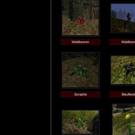
Waldbeeren
Waldbee
Seraphis
Blauflied