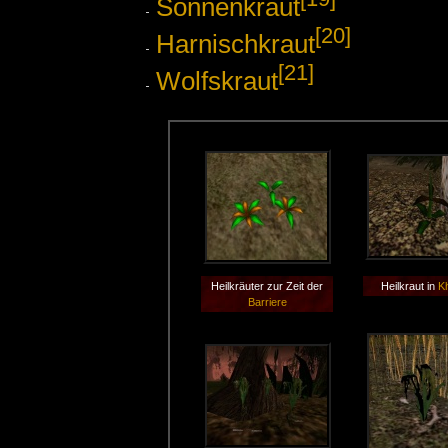
Sonnenkraut
[20]
Harnischkraut
[21]
Wolfskraut
Heilkräuter zur Zeit der
Heilkraut in
Kh
Barriere