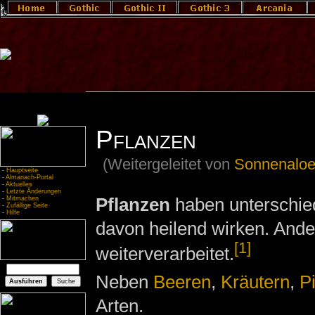
Pflanzen
(Weitergeleitet von
Sonnenalo
-
Hauptseite
-
Almanach-Portal
-
Aktuelles
-
Letzte Änderungen
Pflanzen
haben unterschie
-
Mitmachen
-
Zufällige Seite
-
Hilfe
davon heilend wirken. Ande
[1]
weiterverarbeitet.
Neben
Beeren
,
Kräutern
,
P
Arten.