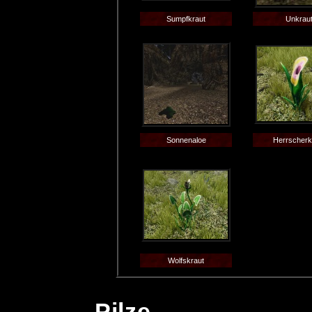
Sumpfkraut
Unkrau
Sonnenaloe
Herrscherk
Wolfskraut
Pilze