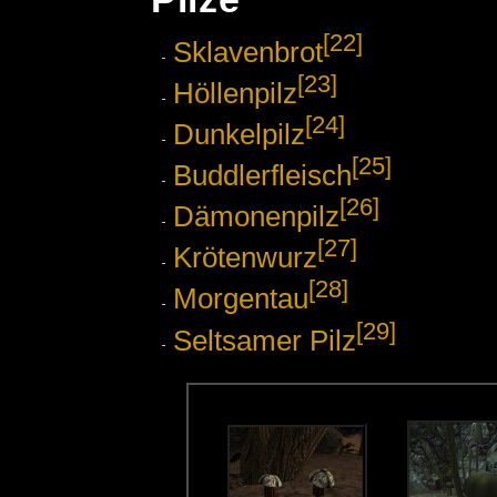
[22]
Sklavenbrot
[23]
Höllenpilz
[24]
Dunkelpilz
[25]
Buddlerfleisch
[26]
Dämonenpilz
[27]
Krötenwurz
[28]
Morgentau
[29]
Seltsamer Pilz