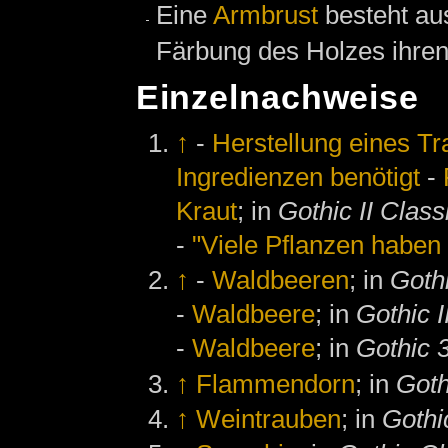
Eine
Armbrust
besteht au
Färbung des Holzes ih
Einzelnachweise
↑
-
Herstellung eines Tr
Ingredienzen benötigt
-
Kraut
; in
Gothic II Class
-
"Viele Pflanzen haben 
↑
-
Waldbeeren
; in
Goth
-
Waldbeere
; in
Gothic I
-
Waldbeere
; in
Gothic 
↑
Flammendorn
; in
Goth
↑
Weintrauben
; in
Gothi