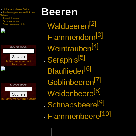
Beeren
-
Links auf diese Seite
-
Änderungen an verlinkten
Seiten
-
Spezialseiten
[2]
-
Druckversion
Waldbeeren
-
Permanenter Link
[3]
Flammendorn
[4]
Weintrauben
Suchen nach:
[5]
Seraphis
In Partnerschaft mit
Amazon.de
[6]
Blauflieder
[7]
Goblinbeeren
Suchen nach:
[8]
Weidenbeere
In Partnerschaft mit Google
[9]
Schnapsbeere
[10]
Flammenbeere