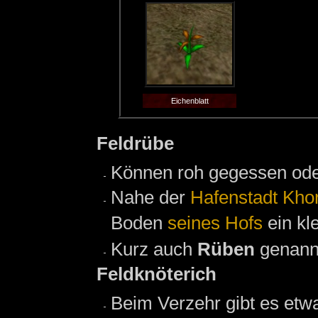
Eichenblatt
Feldrübe
Können roh gegessen od
Nahe der
Hafenstadt Khor
Boden
seines Hofs
ein kl
Kurz auch
Rüben
genann
Feldknöterich
Beim Verzehr gibt es etw