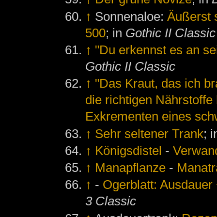
↑
Sonnenaloe:
Äußerst 
500
; in
Gothic II Classic
↑
"Du erkennst es an se
Gothic II Classic
↑
"Das Kraut, das ich b
die richtigen Nährstoff
Exkrementen eines schw
↑
Sehr seltener Trank
; 
↑
Königsdistel
-
Verwan
↑
Manapflanze
-
Manatr
↑
-
Ogerblatt: Ausdaue
3 Classic