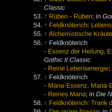
Classic
↑
Rüben
-
Rüben
; in
Got
↑
Feldknöterich: Leben
↑
Alchemistische Kräute
↑
Feldknöterich
-
Essenz der Heilung, Ex
Gothic II Classic
-
Reine Lebensenergie
;
↑
Feldknöterich
-
Mana-Essenz, Mana-Ex
-
Reines Mana
; in
Die 
↑
Feldknöterich: Trank 
↑
Der grüne Novize
; in