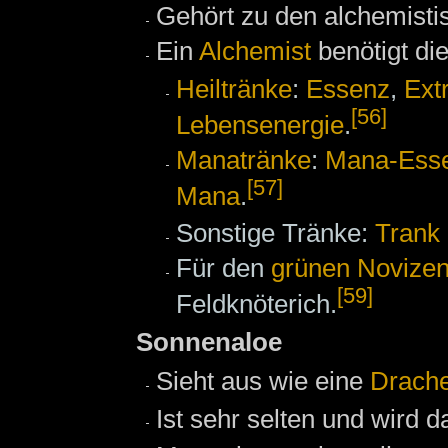
Gehört zu den alchemist
Ein
Alchemist
benötigt di
Heiltränke
:
Essenz
,
Ext
[56]
Lebensenergie
.
Manatränke
:
Mana-Ess
[57]
Mana
.
Sonstige Tränke:
Trank
Für den
grünen Novize
[59]
Feldknöterich.
Sonnenaloe
Sieht aus wie eine
Drach
Ist sehr selten und wird 