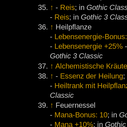
↑
-
Reis
; in
Gothic Class
-
Reis
; in
Gothic 3 Clas
↑
Heilpflanze
-
Lebensenergie-Bonus:
-
Lebensenergie +25%
Gothic 3 Classic
↑
Alchemistische Kräute
↑
-
Essenz der Heilung
;
-
Heiltrank mit Heilpfla
Classic
↑
Feuernessel
-
Mana-Bonus: 10
; in
Go
-
Mana +10%
; in
Gothic