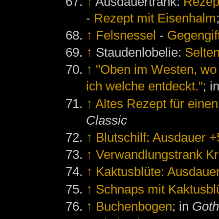
↑
Ausdauertrank:
Rezept
-
Rezept mit Eisenhalm
↑
Felsnessel
-
Gegengif
↑
Staudenlobelie:
Selte
↑
"Oben im Westen, wo 
ich welche entdeckt."
; i
↑
Altes Rezept für eine
Classic
↑
Blutschilf: Ausdauer 
↑
Verwandlungstrank Kr
↑
Kaktusblüte: Ausdaue
↑
Schnaps mit Kaktusbl
↑
Buchenbogen
; in
Goth