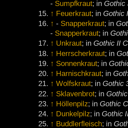
-
Sumpfkraut
; in
Gothic 
↑
Feuerkraut
; in
Gothic 
↑
-
Snapperkraut
; in
Got
-
Snapperkraut
; in
Gothi
↑
Unkraut
; in
Gothic II C
↑
Herrscherkraut
; in
Got
↑
Sonnenkraut
; in
Gothic
↑
Harnischkraut
; in
Goth
↑
Wolfskraut
; in
Gothic 
↑
Sklavenbrot
; in
Gothic
↑
Höllenpilz
; in
Gothic C
↑
Dunkelpilz
; in
Gothic I
↑
Buddlerfleisch
; in
Goth