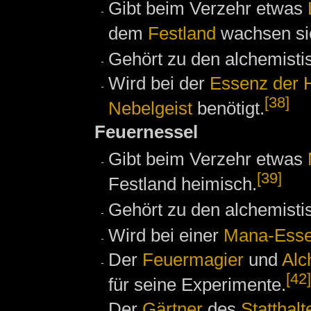
Gibt beim Verzehr etwas
dem
Festland
wachsen sie
Gehört zu den alchemist
Wird bei der
Essenz der 
[38]
Nebelgeist
benötigt.
Feuernessel
Gibt beim Verzehr etwas
[39]
Festland heimisch.
Gehört zu den alchemisti
Wird bei einer
Mana-Ess
Der
Feuermagier
und
Alc
[42]
für seine Experimente.
Der
Gärtner
des
Statthalt